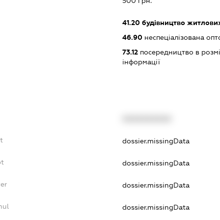
500 грн.
41.20
будівництво житлових
46.90
неспеціалізована опт
73.12
посередництво в розмі
інформації
XXXXXXXXXX
t
dossier.missingData
bt
dossier.missingData
er
dossier.missingData
nul
dossier.missingData