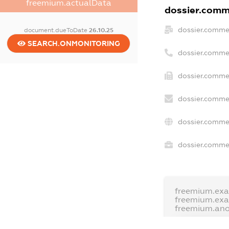
freemium.actualData
dossier.comme
dossier.comme
document.dueToDate
26.10.25
SEARCH.ONMONITORING
dossier.comme
dossier.commer
dossier.commer
dossier.commer
dossier.commer
freemium.exa
freemium.ex
freemium.an
FREEMIUM.D