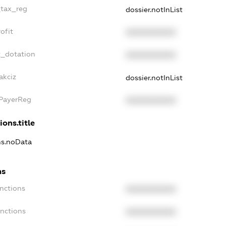
_tax_reg
dossier.notInList
ofit
XXXXXXXXXX
t_dotation
XXXXXXXXXX
akciz
dossier.notInList
xPayerReg
XXXXXXXXXX
ions.title
ons.noData
ns
anctions
XXXXXXXXXX
anctions
XXXXXXXXXX