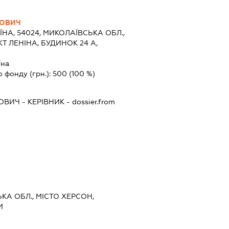
РОВИЧ
ЇНА, 54024, МИКОЛАЇВСЬКА ОБЛ.,
Т ЛЕНІНА, БУДИНОК 24 А,
їна
о фонду (грн.):
500
(100 %)
РОВИЧ
-
КЕРІВНИК
- dossier.from
ЬКА ОБЛ., МІСТО ХЕРСОН,
М