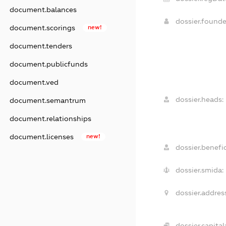
document.balances
dossier.found
document.scorings
new!
document.tenders
document.publicfunds
document.ved
dossier.heads:
document.semantrum
document.relationships
document.licenses
new!
dossier.benefic
dossier.smida:
dossier.addres
dossier.capital