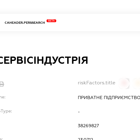
BETA
CAHEADER.PERSSEARCH
ЕРВІСІНДУСТРІЯ
riskFactors.title
0
0
me:
ПРИВАТНЕ ПІДПРИЄМСТВО 
bType:
-
38269827
e:
23.07.12