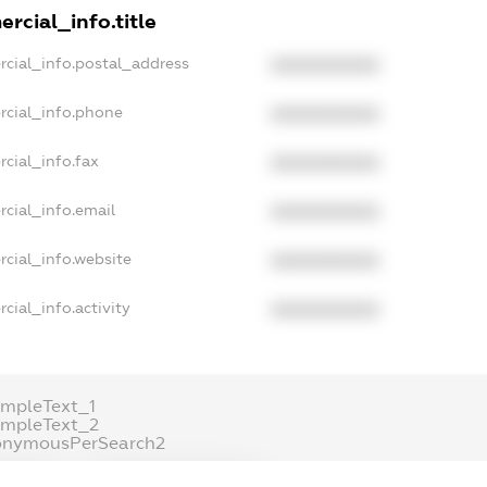
rcial_info.title
rcial_info.postal_address
XXXXXXXXXX
rcial_info.phone
XXXXXXXXXX
cial_info.fax
XXXXXXXXXX
cial_info.email
XXXXXXXXXX
cial_info.website
XXXXXXXXXX
cial_info.activity
XXXXXXXXXX
mpleText_1
ampleText_2
onymousPerSearch2
ETAILS
FREEMIUM.REGISTER