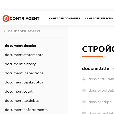
CONTR AGENT
CAHEADER.COMPANIES
CAHEADER.PERSONS
CAHEADER.SEARCH
document.dossier
СТРОЙС
document.statements
document.history
dossier.title
document.inspections
dossier.fullNa
document.bankruptcy
dossier.opfSu
document.court
document.taxdebts
dossier.edrpo:
document.enforcements
dossier.regDat