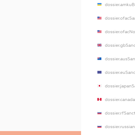
dossier.amkuB
dossier.ofacSa
dossier.ofacN
dossier.gbSan
dossier.ausSa
dossier.euSan
dossier.japanS
dossier.canad
dossier.rfSanc
dossier.russia