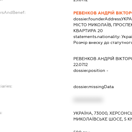
ersAndBenef:
РЕВЕНКОВ АНДРІЙ ВІКТО
dossier.founderAddress
УКРА
МІСТО МИКОЛАЇВ, ПРОСПЕК
КВАРТИРА 20
statements.nationality:
Укра
Розмір внеску до статутног
РЕВЕНКОВ АНДРІЙ ВІКТО
22.07.12
dossier.position -
iaries:
dossier.missingData
XXXXXXXXXX
s:
УКРАЇНА, 73000, ХЕРСОНС
МИКОЛАЇВСЬКЕ ШОСЕ, 5 К
: