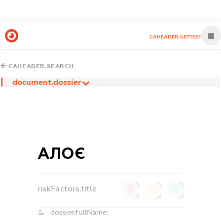
CAHEADER.GETTEST
CAHEADER.SEARCH
document.dossier
АЛОЄ
riskFactors.title
0
0
0
dossier.fullName: