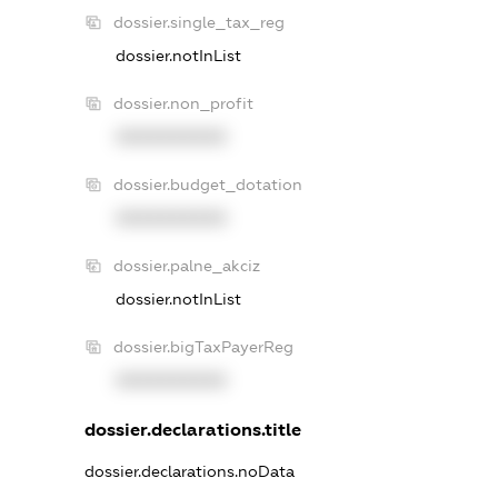
dossier.single_tax_reg
dossier.notInList
dossier.non_profit
XXXXXXXXXX
dossier.budget_dotation
XXXXXXXXXX
dossier.palne_akciz
dossier.notInList
dossier.bigTaxPayerReg
XXXXXXXXXX
dossier.declarations.title
dossier.declarations.noData