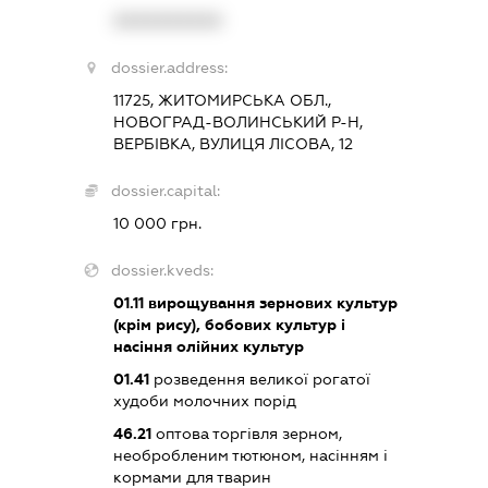
XXXXXXXXXX
dossier.address:
11725, ЖИТОМИРСЬКА ОБЛ.,
НОВОГРАД-ВОЛИНСЬКИЙ Р-Н,
ВЕРБІВКА, ВУЛИЦЯ ЛІСОВА, 12
dossier.capital:
10 000 грн.
dossier.kveds:
01.11
вирощування зернових культур
(крім рису), бобових культур і
насіння олійних культур
01.41
розведення великої рогатої
худоби молочних порід
46.21
оптова торгівля зерном,
необробленим тютюном, насінням і
кормами для тварин