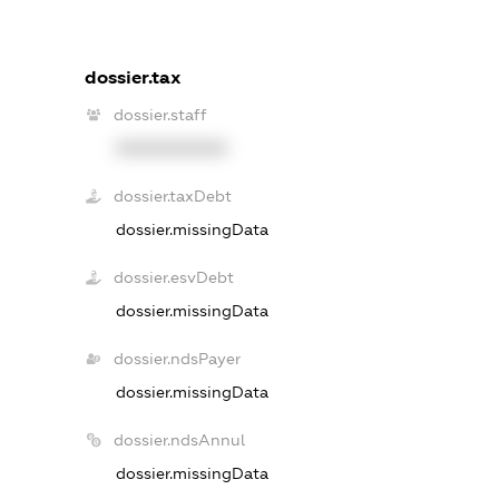
dossier.tax
dossier.staff
XXXXXXXXXX
dossier.taxDebt
dossier.missingData
dossier.esvDebt
dossier.missingData
dossier.ndsPayer
dossier.missingData
dossier.ndsAnnul
dossier.missingData