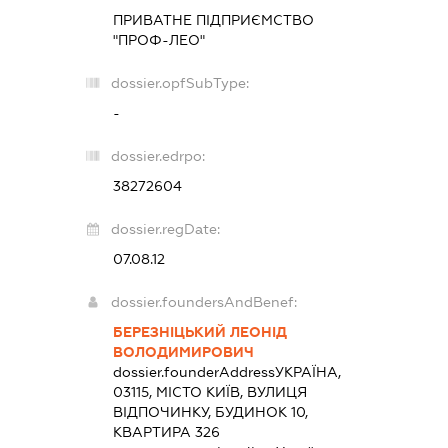
ПРИВАТНЕ ПІДПРИЄМСТВО
"ПРОФ-ЛЕО"
dossier.opfSubType:
-
dossier.edrpo:
38272604
dossier.regDate:
07.08.12
dossier.foundersAndBenef:
БЕРЕЗНІЦЬКИЙ ЛЕОНІД
ВОЛОДИМИРОВИЧ
dossier.founderAddress
УКРАЇНА,
03115, МІСТО КИЇВ, ВУЛИЦЯ
ВІДПОЧИНКУ, БУДИНОК 10,
КВАРТИРА 326