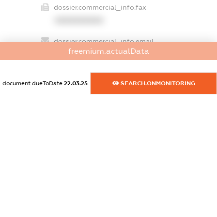
dossier.commercial_info.fax
XXXXXXXXXX
dossier.commercial_info.email
freemium.actualData
XXXXXXXXXX
dossier.commercial_info.website
document.dueToDate
22.03.25
SEARCH.ONMONITORING
XXXXXXXXXX
dossier.commercial_info.activity
XXXXXXXXXX
freemium.exampleText_1
freemium.exampleText_2
freemium.anonymousPerSearch2
FREEMIUM.DETAILS
FREEMIUM.REGISTER