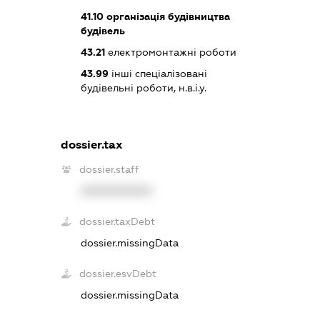
41.10
організація будівництва
будівель
43.21
електромонтажні роботи
43.99
інші спеціалізовані
будівельні роботи, н.в.і.у.
dossier.tax
dossier.staff
XXXXXXXXXX
dossier.taxDebt
dossier.missingData
dossier.esvDebt
dossier.missingData