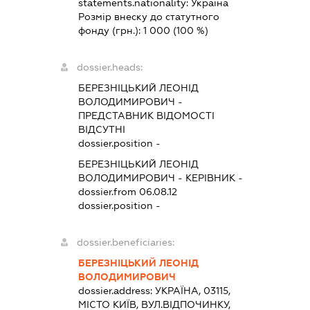
statements.nationality:
Україна
Розмір внеску до статутного
фонду (грн.):
1 000
(100 %)
dossier.heads:
БЕРЕЗНІЦЬКИЙ ЛЕОНІД
ВОЛОДИМИРОВИЧ
-
ПРЕДСТАВНИК
ВІДОМОСТІ
ВІДСУТНІ
dossier.position -
БЕРЕЗНІЦЬКИЙ ЛЕОНІД
ВОЛОДИМИРОВИЧ
-
КЕРІВНИК
-
dossier.from 06.08.12
dossier.position -
dossier.beneficiaries:
БЕРЕЗНІЦЬКИЙ ЛЕОНІД
ВОЛОДИМИРОВИЧ
dossier.address:
УКРАЇНА, 03115,
МІСТО КИЇВ, ВУЛ.ВІДПОЧИНКУ,