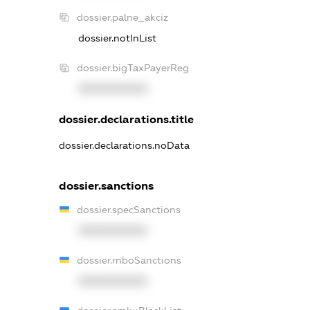
dossier.palne_akciz
dossier.notInList
dossier.bigTaxPayerReg
XXXXXXXXXX
dossier.declarations.title
dossier.declarations.noData
dossier.sanctions
dossier.specSanctions
XXXXXXXXXX
dossier.rnboSanctions
XXXXXXXXXX