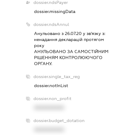
dossier.ndsPayer
dossier.missingData
dossier.ndsAnnul
Анульовано з 26.07.20 у зв'язку з:
ненадання декларацiй протягом
року
АНУЛЬОВАНО ЗА САМОСТIЙНИМ
РIШЕННЯМ КОНТРОЛЮЮЧОГО
ОРГАНУ.
dossier.single_tax_reg
dossier.notInList
dossier.non_profit
XXXXXXXXXX
dossier.budget_dotation
XXXXXXXXXX