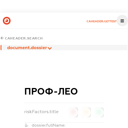
CAHEADER.GETTEST
CAHEADER.SEARCH
document.dossier
ПРОФ-ЛЕО
riskFactors.title
0
0
0
dossier.fullName: