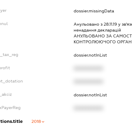
ayer
dossier.missingData
nnul
Анульовано з 28.11.19 у зв'яз
ненадання декларацiй
АНУЛЬОВАНО ЗА САМОСТ
КОНТРОЛЮЮЧОГО ОРГАНУ
e_tax_reg
dossier.notInList
rofit
XXXXXXXXXX
et_dotation
XXXXXXXXXX
_akciz
dossier.notInList
axPayerReg
XXXXXXXXXX
tions.title
2018