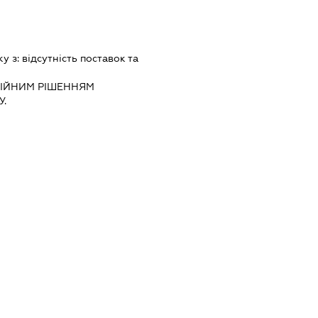
ку з:
вiдсутнiсть поставок та
IЙНИМ РIШЕННЯМ
.