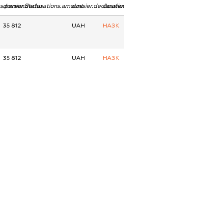
ns.personStatus
dossier.declarations.amount
dossier.declarations.currency
dossier.declarations.source
35 812
UAH
НАЗК
35 812
UAH
НАЗК