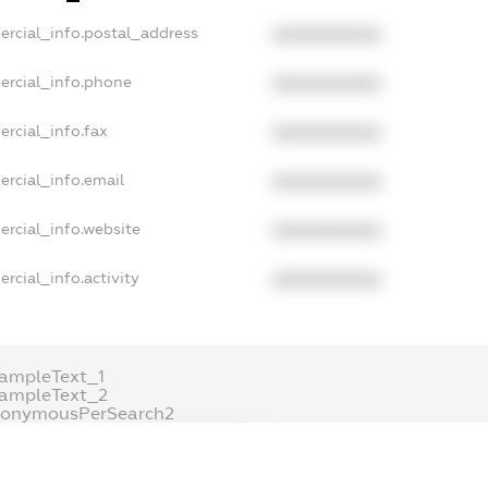
ercial_info.postal_address
XXXXXXXXXX
ercial_info.phone
XXXXXXXXXX
ercial_info.fax
XXXXXXXXXX
ercial_info.email
XXXXXXXXXX
ercial_info.website
XXXXXXXXXX
rcial_info.activity
XXXXXXXXXX
ampleText_1
xampleText_2
nonymousPerSearch2
DETAILS
FREEMIUM.REGISTER