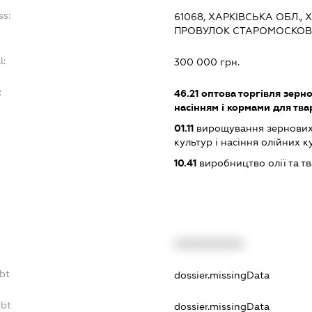
ss:
61068, ХАРКІВСЬКА ОБЛ., 
ПРОВУЛОК СТАРОМОСКОВС
l:
300 000 грн.
:
46.21
оптова торгівля зерн
насінням і кормами для тв
01.11
вирощування зернових 
культур і насіння олійних к
10.41
виробництво олії та т
XXXXXXXXXX
ebt
dossier.missingData
ebt
dossier.missingData