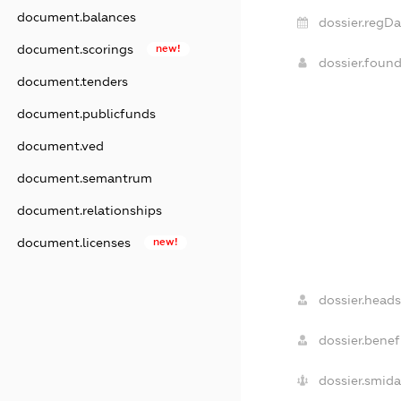
document.balances
dossier.regDa
document.scorings
new!
dossier.foun
document.tenders
document.publicfunds
document.ved
document.semantrum
document.relationships
document.licenses
new!
dossier.heads
dossier.benefi
dossier.smida