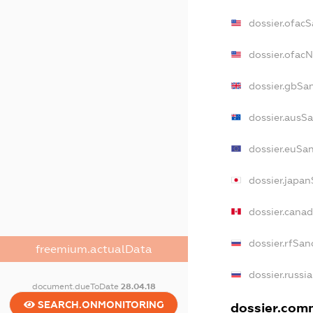
dossier.ofac
dossier.ofac
dossier.gbSa
dossier.ausS
dossier.euSa
dossier.japa
dossier.cana
dossier.rfSan
freemium.actualData
dossier.russi
document.dueToDate
28.04.18
SEARCH.ONMONITORING
dossier.comm