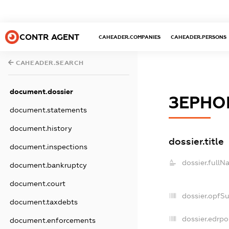
CONTR AGENT
CAHEADER.COMPANIES
CAHEADER.PERSONS
CAHEADER.SEARCH
document.dossier
ЗЕРНО
document.statements
document.history
dossier.title
document.inspections
dossier.fullN
document.bankruptcy
document.court
dossier.opfS
document.taxdebts
dossier.edrpo
document.enforcements