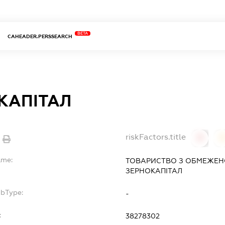
BETA
CAHEADER.PERSSEARCH
КАПІТАЛ
riskFactors.title
0
ame:
ТОВАРИСТВО З ОБМЕЖЕН
ЗЕРНОКАПІТАЛ
ubType:
-
:
38278302