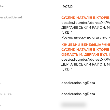
te:
19.07.12
dersAndBenef:
СУСЛИК НАТАЛІЯ ВІКТОРІ
dossier.founderAddress
УКРА
ДЕРГАЧIВСЬКИЙ РАЙОН, М. 
Г, КВ. 1
Розмір внеску до статутног
КІНЦЕВИЙ БЕНЕФІЦІАРНИ
СУСЛИК НАТАЛІЯ ВІКТОРІВ
ОБЛАСТЬ М. ДЕРГАЧІ ВУЛ. 
dossier.founderAddress
УКРА
ДЕРГАЧIВСЬКИЙ РАЙОН, М. 
Г, КВ. 1
:
dossier.missingData
ciaries:
dossier.missingData
:
XXXXXXXXXX