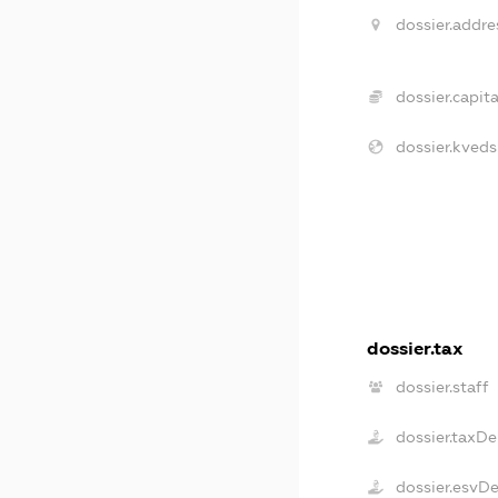
dossier.addre
dossier.capita
dossier.kveds
dossier.tax
dossier.staff
dossier.taxD
dossier.esvD