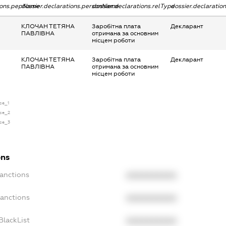
tions.pepName
dossier.declarations.personName
dossier.declarations.relType
dossier.declaratio
КЛОЧАН ТЕТЯНА
Заробітна плата
Декларант
ПАВЛІВНА
отримана за основним
місцем роботи
КЛОЧАН ТЕТЯНА
Заробітна плата
Декларант
ПАВЛІВНА
отримана за основним
місцем роботи
nse_1
nse_2
nse_3
ons
Sanctions
XXXXXXXXXX
Sanctions
XXXXXXXXXX
BlackList
XXXXXXXXXX