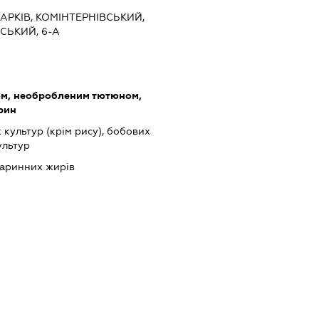
ХАРКІВ, КОМІНТЕРНІВСЬКИЙ,
ЬКИЙ, 6-А
ом, необробленим тютюном,
арин
культур (крім рису), бобових
ультур
варинних жирів