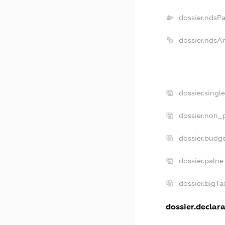
dossier.ndsP
dossier.ndsA
dossier.singl
dossier.non_p
dossier.budg
dossier.palne
dossier.bigT
dossier.declara