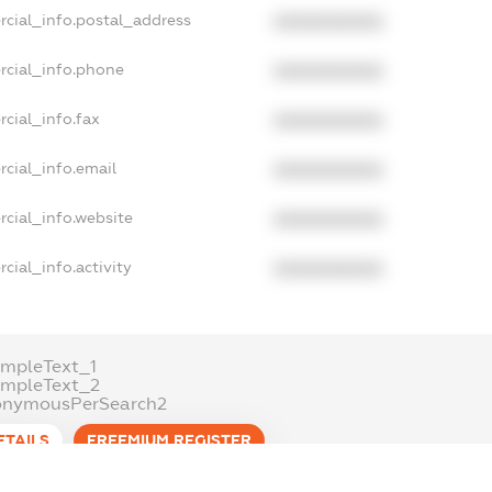
rcial_info.postal_address
XXXXXXXXXX
rcial_info.phone
XXXXXXXXXX
cial_info.fax
XXXXXXXXXX
cial_info.email
XXXXXXXXXX
cial_info.website
XXXXXXXXXX
cial_info.activity
XXXXXXXXXX
mpleText_1
ampleText_2
onymousPerSearch2
ETAILS
FREEMIUM.REGISTER