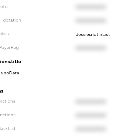
ofit
XXXXXXXXXX
t_dotation
XXXXXXXXXX
akciz
dossier.notInList
xPayerReg
XXXXXXXXXX
ions.title
ns.noData
ns
nctions
XXXXXXXXXX
anctions
XXXXXXXXXX
lackList
XXXXXXXXXX