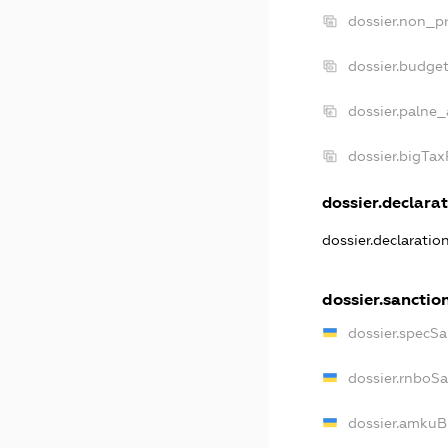
dossier.non_pr
dossier.budge
dossier.palne_
dossier.bigTa
dossier.declarat
dossier.declaratio
dossier.sanctio
dossier.specSa
dossier.rnboS
dossier.amkuB