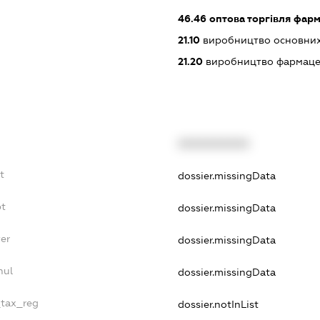
46.46
оптова торгівля фар
21.10
виробництво основних
21.20
виробництво фармацев
XXXXXXXXXX
t
dossier.missingData
bt
dossier.missingData
er
dossier.missingData
nul
dossier.missingData
_tax_reg
dossier.notInList