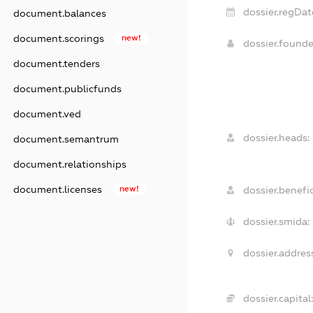
dossier.regDat
document.balances
document.scorings
new!
dossier.found
document.tenders
document.publicfunds
document.ved
dossier.heads:
document.semantrum
document.relationships
document.licenses
new!
dossier.benefic
dossier.smida:
dossier.address
dossier.capital: