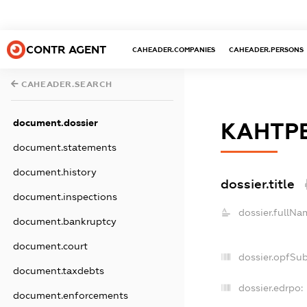
CONTR AGENT
CAHEADER.COMPANIES
CAHEADER.PERSONS
CAHEADER.SEARCH
document.dossier
КАНТРЕ
document.statements
document.history
dossier.title
document.inspections
dossier.fullNa
document.bankruptcy
document.court
dossier.opfSu
document.taxdebts
dossier.edrpo:
document.enforcements