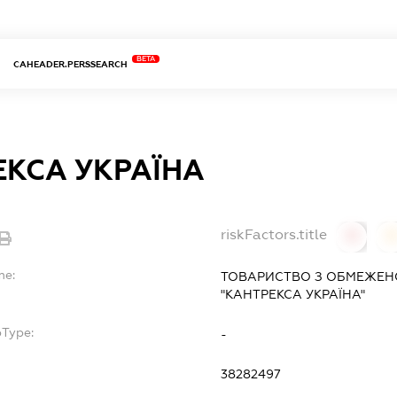
BETA
CAHEADER.PERSSEARCH
КСА УКРАЇНА
riskFactors.title
0
0
me:
ТОВАРИСТВО З ОБМЕЖЕН
"КАНТРЕКСА УКРАЇНА"
bType:
-
38282497