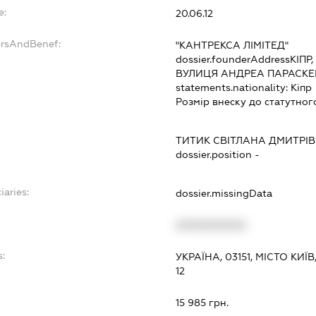
e:
20.06.12
ersAndBenef:
"КАНТРЕКСА ЛІМІТЕД"
dossier.founderAddress
КІПР
ВУЛИЦЯ АНДРЕА ПАРАСКЕ
statements.nationality:
Кіпр
Розмір внеску до статутног
ТИТИК СВІТЛАНА ДМИТРІ
dossier.position -
iaries:
dossier.missingData
XXXXXXXXXX
:
УКРАЇНА, 03151, МІСТО К
12
15 985 грн.