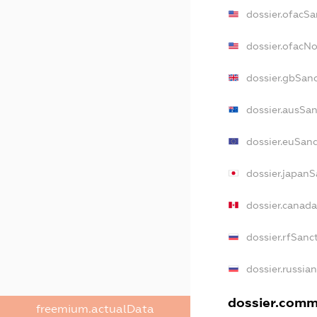
dossier.ofacSa
dossier.ofacN
dossier.gbSan
dossier.ausSan
dossier.euSanc
dossier.japanS
dossier.canad
dossier.rfSanc
dossier.russia
dossier.comme
freemium.actualData