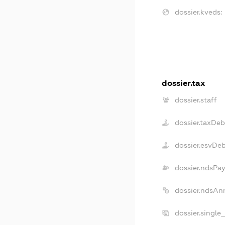
dossier.kveds:
dossier.tax
dossier.staff
dossier.taxDeb
dossier.esvDe
dossier.ndsPay
dossier.ndsAn
dossier.single