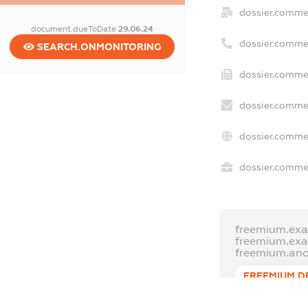
dossier.comme
document.dueToDate
29.06.24
dossier.comme
SEARCH.ONMONITORING
dossier.commer
dossier.commer
dossier.commer
dossier.commer
freemium.exa
freemium.ex
freemium.an
FREEMIUM.D