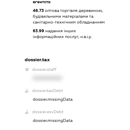
агентств
46.73
оптова торгівля деревиною,
будівельними матеріалами та
санітарно-технічним обладнанням
63.99
надання інших
інформаційних послуг, н.в.і.у.
dossier.tax
dossier.staff
XXXXXXXXXX
dossier.taxDebt
dossier.missingData
dossier.esvDebt
dossier.missingData