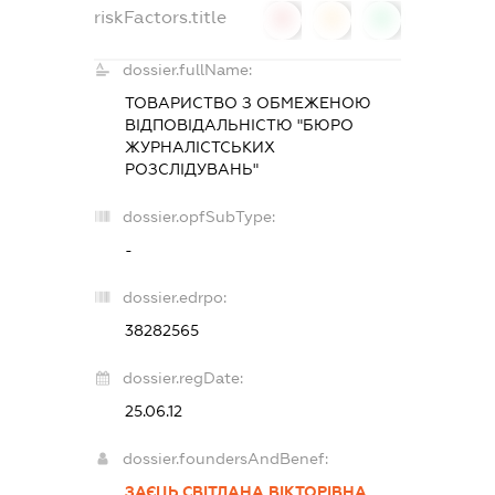
riskFactors.title
0
0
0
dossier.fullName:
ТОВАРИСТВО З ОБМЕЖЕНОЮ
ВІДПОВІДАЛЬНІСТЮ "БЮРО
ЖУРНАЛІСТСЬКИХ
РОЗСЛІДУВАНЬ"
dossier.opfSubType:
-
dossier.edrpo:
38282565
dossier.regDate:
25.06.12
dossier.foundersAndBenef:
ЗАЄЦЬ СВІТЛАНА ВІКТОРІВНА