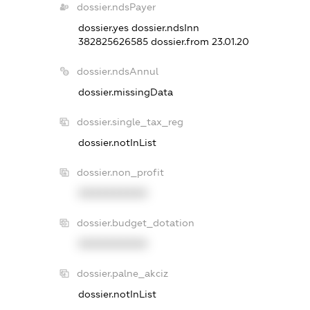
dossier.ndsPayer
dossier.yes
dossier.ndsInn
382825626585
dossier.from 23.01.20
dossier.ndsAnnul
dossier.missingData
dossier.single_tax_reg
dossier.notInList
dossier.non_profit
XXXXXXXXXX
dossier.budget_dotation
XXXXXXXXXX
dossier.palne_akciz
dossier.notInList