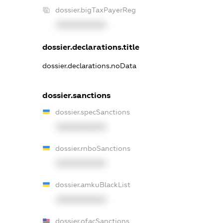
dossier.bigTaxPayerReg
XXXXXXXXXX
dossier.declarations.title
dossier.declarations.noData
dossier.sanctions
dossier.specSanctions
XXXXXXXXXX
dossier.rnboSanctions
XXXXXXXXXX
dossier.amkuBlackList
XXXXXXXXXX
dossier.ofacSanctions