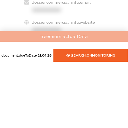
dossier.commercial_info.email
XXXXXXXXXX
dossier.commercial_info.website
XXXXXXXXXX
freemium.actualData
dossier.commercial_info.activity
XXXXXXXXXX
document.dueToDate
21.04.26
SEARCH.ONMONITORING
freemium.exampleText_1
freemium.exampleText_2
freemium.anonymousPerSearch2
FREEMIUM.DETAILS
FREEMIUM.REGISTER