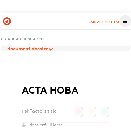
CAHEADER.GETTEST
CAHEADER.SEARCH
document.dossier
АСТА НОВА
riskFactors.title
0
0
0
dossier.fullName: