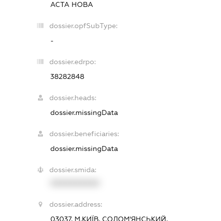
АСТА НОВА
dossier.opfSubType:
-
dossier.edrpo:
38282848
dossier.heads:
dossier.missingData
dossier.beneficiaries:
dossier.missingData
dossier.smida:
XXXXXXXXXX
dossier.address:
03037, М.КИЇВ, СОЛОМ'ЯНСЬКИЙ,