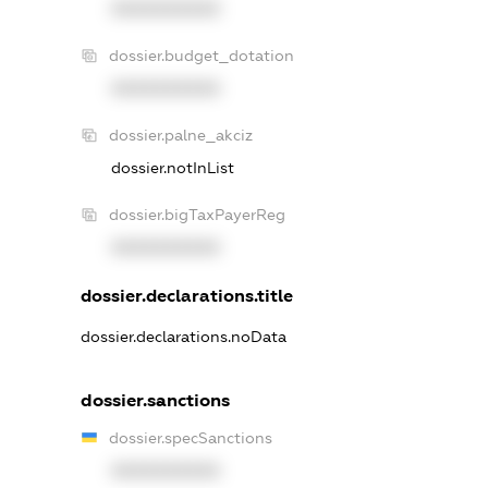
XXXXXXXXXX
dossier.budget_dotation
XXXXXXXXXX
dossier.palne_akciz
dossier.notInList
dossier.bigTaxPayerReg
XXXXXXXXXX
dossier.declarations.title
dossier.declarations.noData
dossier.sanctions
dossier.specSanctions
XXXXXXXXXX