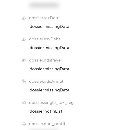
XXXXXXXXXX
dossier.taxDebt
dossier.missingData
dossier.esvDebt
dossier.missingData
dossier.ndsPayer
dossier.missingData
dossier.ndsAnnul
dossier.missingData
dossier.single_tax_reg
dossier.notInList
dossier.non_profit