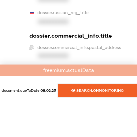
dossier.russian_reg_title
XXXXXXXXXX
dossier.commercial_info.title
dossier.commercial_info.postal_address
XXXXXXXXXX
dossier.commercial_info.phone
freemium.actualData
XXXXXXXXXX
dossier.commercial_info.fax
document.dueToDate
08.02.23
SEARCH.ONMONITORING
XXXXXXXXXX
dossier.commercial_info.email
XXXXXXXXXX
dossier.commercial_info.website