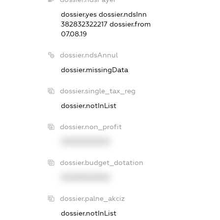
dossier.yes
dossier.ndsInn
382832322217
dossier.from
07.08.19
dossier.ndsAnnul
dossier.missingData
dossier.single_tax_reg
dossier.notInList
dossier.non_profit
XXXXXXXXXX
dossier.budget_dotation
XXXXXXXXXX
dossier.palne_akciz
dossier.notInList