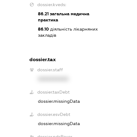
dossier.kveds:
86.21
загальна медична
практика
86.10
діяльність лікарняних
закладів
dossier.tax
dossier.staff
XXXXXXXXXX
dossier.taxDebt
dossier.missingData
dossier.esvDebt
dossier.missingData
dossier.ndsPayer