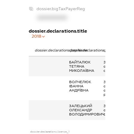
dossier.bigTaxPayerReg
XXXXXXXXXX
dossier.declarations.title
2018
dossier.declarations.pepName
dossier.declarations.personName
dossier.declarati
БАЙТАЛЮК
Заробітна плата
ТЕТЯНА
отримана за
МИКОЛАЇВНА
сумісництвом
ВОЛЧЕЛЮК
Заробітна плата
ІВАННА
отримана за
АНДРЇВНА
основним місцем
роботи
ЗАЛЕЦЬКИЙ
Заробітна плата
ОЛЕКСАНДР
отримана за
ВОЛОДИМИРОВИЧ
сумісництвом
dossier.declarations.license_1