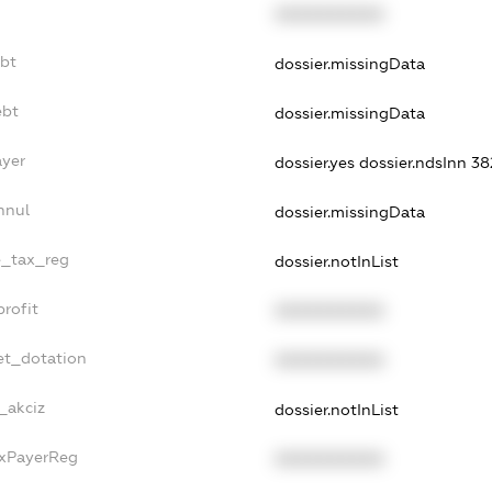
XXXXXXXXXX
ebt
dossier.missingData
ebt
dossier.missingData
ayer
dossier.yes
dossier.ndsInn 
nnul
dossier.missingData
le_tax_reg
dossier.notInList
profit
XXXXXXXXXX
et_dotation
XXXXXXXXXX
_akciz
dossier.notInList
axPayerReg
XXXXXXXXXX