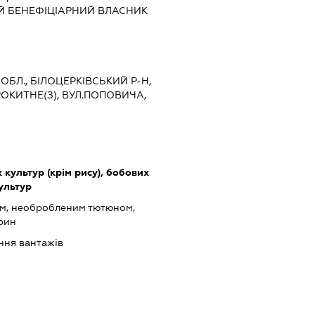
Й БЕНЕФІЦІАРНИЙ ВЛАСНИК
 ОБЛ., БІЛОЦЕРКІВСЬКИЙ Р-Н,
ОКИТНЕ(З), ВУЛ.ПОПОВИЧА,
культур (крім рису), бобових
культур
ом, необробленим тютюном,
арин
ння вантажів