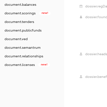
document.balances
dossier.regDa
document.scorings
new!
dossier.foun
document.tenders
document.publicfunds
document.ved
document.semantrum
dossier.heads
document.relationships
document.licenses
new!
dossier.benefi