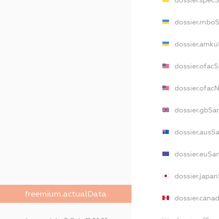
dossier.spec
dossier.rnbo
dossier.amku
dossier.ofac
dossier.ofa
dossier.gbSa
dossier.ausS
dossier.euSa
dossier.japa
freemium.actualData
dossier.cana