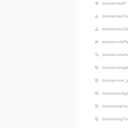
dossier.staff
dossier.taxD
dossier.esvD
dossier.ndsP
dossier.ndsA
dossier.sing
dossier.non_
dossier.budg
dossier.palne
dossier.bigT