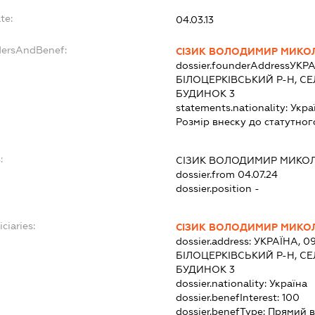
te:
04.03.13
dersAndBenef:
СІЗИК ВОЛОДИМИР МИК
dossier.founderAddress
УКРА
БІЛОЦЕРКІВСЬКИЙ Р-Н, С
БУДИНОК 3
statements.nationality:
Укра
Розмір внеску до статутног
:
СІЗИК ВОЛОДИМИР МИКО
dossier.from 04.07.24
dossier.position -
ciaries:
СІЗИК ВОЛОДИМИР МИК
dossier.address:
УКРАЇНА, 0
БІЛОЦЕРКІВСЬКИЙ Р-Н, С
БУДИНОК 3
dossier.nationality:
Україна
dossier.benefInterest:
100
dossier.benefType:
Прямий в