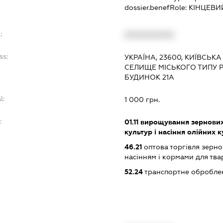
dossier.benefRole:
КІНЦЕВИ
:
XXXXXXXXXX
ss:
УКРАЇНА, 23600, КИЇВСЬКА
СЕЛИЩЕ МІСЬКОГО ТИПУ Р
БУДИНОК 21А
l:
1 000 грн.
:
01.11
вирощування зернових 
культур і насіння олійних 
46.21
оптова торгівля зерн
насінням і кормами для тв
52.24
транспортне обробле