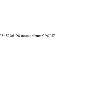
382843206106
dossier.from 09.02.17