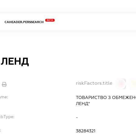
BETA
CAHEADER.PERSSEARCH
 ЛЕНД
riskFactors.title
0
ame:
ТОВАРИСТВО З ОБМЕЖЕН
ЛЕНД"
ubType:
-
:
38284321