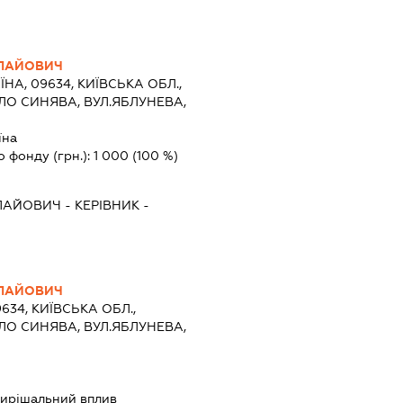
ОЛАЙОВИЧ
ЇНА, 09634, КИЇВСЬКА ОБЛ.,
ЕЛО СИНЯВА, ВУЛ.ЯБЛУНЕВА,
їна
о фонду (грн.):
1 000
(100 %)
ЛАЙОВИЧ
-
КЕРІВНИК
-
ОЛАЙОВИЧ
9634, КИЇВСЬКА ОБЛ.,
ЕЛО СИНЯВА, ВУЛ.ЯБЛУНЕВА,
ирішальний вплив