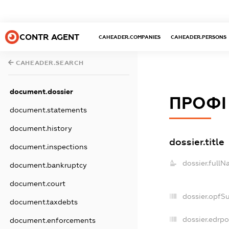
CONTR AGENT
CAHEADER.COMPANIES
CAHEADER.PERSONS
CAHEADER.SEARCH
document.dossier
ПРОФІ
document.statements
document.history
dossier.title
document.inspections
dossier.fullN
document.bankruptcy
document.court
dossier.opfS
document.taxdebts
dossier.edrpo
document.enforcements