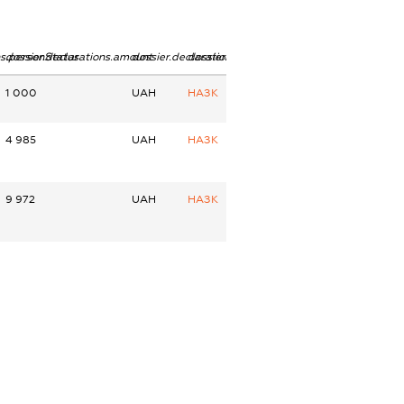
ns.personStatus
dossier.declarations.amount
dossier.declarations.currency
dossier.declarations.source
1 000
UAH
НАЗК
4 985
UAH
НАЗК
9 972
UAH
НАЗК