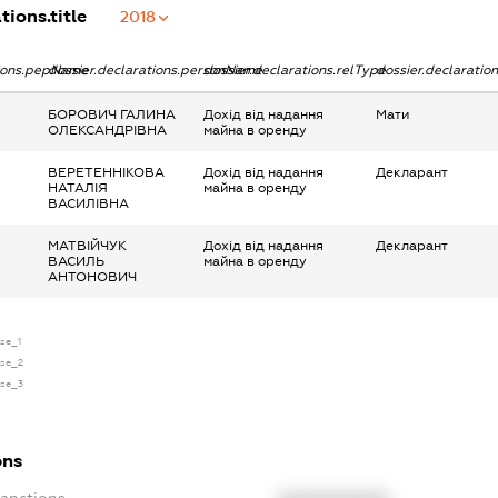
tions.title
2018
tions.pepName
dossier.declarations.personName
dossier.declarations.relType
dossier.declaratio
БОРОВИЧ ГАЛИНА
Дохід від надання
Мати
ОЛЕКСАНДРІВНА
майна в оренду
ВЕРЕТЕННІКОВА
Дохід від надання
Декларант
НАТАЛІЯ
майна в оренду
ВАСИЛІВНА
МАТВІЙЧУК
Дохід від надання
Декларант
ВАСИЛЬ
майна в оренду
АНТОНОВИЧ
nse_1
nse_2
nse_3
ons