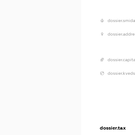
dossier.smida
dossier.addre
dossier.capita
dossier.kveds
dossier.tax