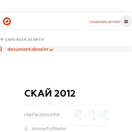
CAHEADER.GETTEST
CAHEADER.SEARCH
document.dossier
СКАЙ 2012
riskFactors.title
0
0
0
dossier.fullName: