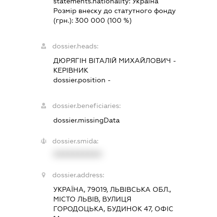
statements.nationality:
Україна
Розмір внеску до статутного фонду
(грн.):
300 000
(100 %)
dossier.heads:
ДЮРЯГІН ВІТАЛІЙ МИХАЙЛОВИЧ
-
КЕРІВНИК
dossier.position -
dossier.beneficiaries:
dossier.missingData
dossier.smida:
XXXXXXXXXX
dossier.address:
УКРАЇНА, 79019, ЛЬВІВСЬКА ОБЛ.,
МІСТО ЛЬВІВ, ВУЛИЦЯ
ГОРОДОЦЬКА, БУДИНОК 47, ОФІС