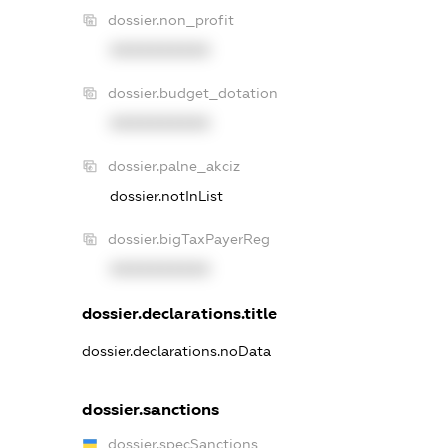
dossier.non_profit
XXXXXXXXXX
dossier.budget_dotation
XXXXXXXXXX
dossier.palne_akciz
dossier.notInList
dossier.bigTaxPayerReg
XXXXXXXXXX
dossier.declarations.title
dossier.declarations.noData
dossier.sanctions
dossier.specSanctions