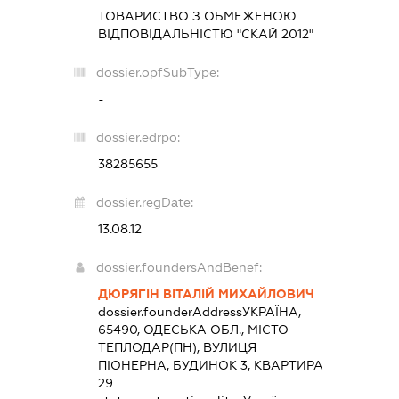
ТОВАРИСТВО З ОБМЕЖЕНОЮ
ВІДПОВІДАЛЬНІСТЮ "СКАЙ 2012"
dossier.opfSubType:
-
dossier.edrpo:
38285655
dossier.regDate:
13.08.12
dossier.foundersAndBenef:
ДЮРЯГІН ВІТАЛІЙ МИХАЙЛОВИЧ
dossier.founderAddress
УКРАЇНА,
65490, ОДЕСЬКА ОБЛ., МІСТО
ТЕПЛОДАР(ПН), ВУЛИЦЯ
ПІОНЕРНА, БУДИНОК 3, КВАРТИРА
29