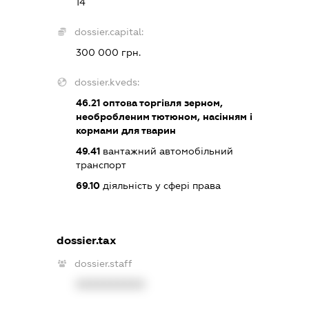
14
dossier.capital:
300 000 грн.
dossier.kveds:
46.21
оптова торгівля зерном,
необробленим тютюном, насінням і
кормами для тварин
49.41
вантажний автомобільний
транспорт
69.10
діяльність у сфері права
dossier.tax
dossier.staff
XXXXXXXXXX