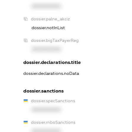
XXXXXXXXXX
dossier.palne_akciz
dossier.notInList
dossier.bigTaxPayerReg
XXXXXXXXXX
dossier.declarations.title
dossier.declarations.noData
dossier.sanctions
dossier.specSanctions
XXXXXXXXXX
dossier.rnboSanctions
XXXXXXXXXX