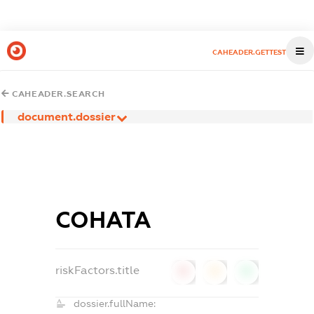
CAHEADER.GETTEST
CAHEADER.SEARCH
document.dossier
СОНАТА
riskFactors.title
0
0
0
dossier.fullName: