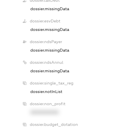
dossier.taxDebt
dossier.missingData
dossier.esvDebt
dossier.missingData
dossier.ndsPayer
dossier.missingData
dossier.ndsAnnul
dossier.missingData
dossier.single_tax_reg
dossier.notInList
dossier.non_profit
XXXXXXXXXX
dossier.budget_dotation