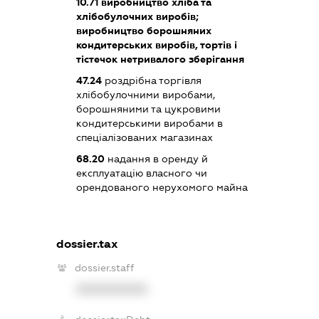
10.71
виробництво хліба та
хлібобулочних виробів;
виробництво борошняних
кондитерських виробів, тортів і
тістечок нетривалого зберігання
47.24
роздрібна торгівля
хлібобулочними виробами,
борошняними та цукровими
кондитерськими виробами в
спеціалізованих магазинах
68.20
надання в оренду й
експлуатацію власного чи
орендованого нерухомого майна
dossier.tax
dossier.staff
XXXXXXXXXX