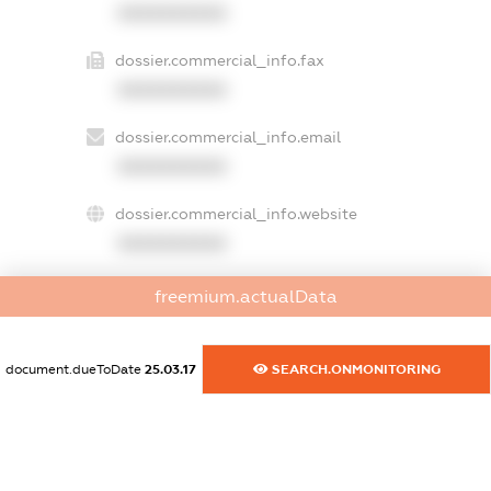
XXXXXXXXXX
dossier.commercial_info.fax
XXXXXXXXXX
dossier.commercial_info.email
XXXXXXXXXX
dossier.commercial_info.website
XXXXXXXXXX
dossier.commercial_info.activity
freemium.actualData
XXXXXXXXXX
document.dueToDate
25.03.17
SEARCH.ONMONITORING
freemium.exampleText_1
freemium.exampleText_2
freemium.anonymousPerSearch2
FREEMIUM.DETAILS