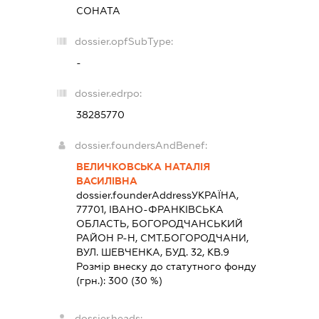
СОНАТА
dossier.opfSubType:
-
dossier.edrpo:
38285770
dossier.foundersAndBenef:
ВЕЛИЧКОВСЬКА НАТАЛІЯ
ВАСИЛІВНА
dossier.founderAddress
УКРАЇНА,
77701, IВАНО-ФРАНКIВСЬКА
ОБЛАСТЬ, БОГОРОДЧАНСЬКИЙ
РАЙОН Р-Н, СМТ.БОГОРОДЧАНИ,
ВУЛ. ШЕВЧЕНКА, БУД. 32, КВ.9
Розмір внеску до статутного фонду
(грн.):
300
(30 %)
dossier.heads: