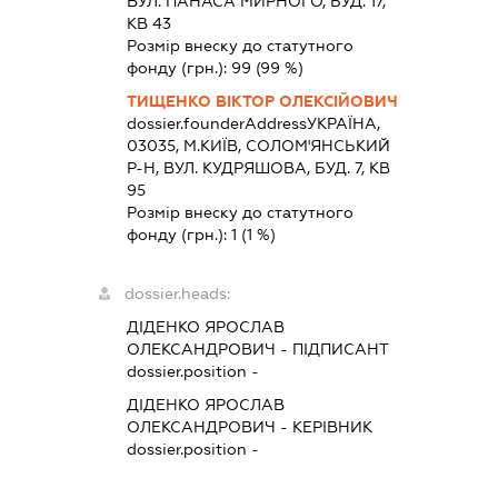
ВУЛ. ПАНАСА МИРНОГО, БУД. 17,
КВ 43
Розмір внеску до статутного
фонду (грн.):
99
(99 %)
ТИЩЕНКО ВІКТОР ОЛЕКСІЙОВИЧ
dossier.founderAddress
УКРАЇНА,
03035, М.КИЇВ, СОЛОМ'ЯНСЬКИЙ
Р-Н, ВУЛ. КУДРЯШОВА, БУД. 7, КВ
95
Розмір внеску до статутного
фонду (грн.):
1
(1 %)
dossier.heads:
ДІДЕНКО ЯРОСЛАВ
ОЛЕКСАНДРОВИЧ
-
ПІДПИСАНТ
dossier.position -
ДІДЕНКО ЯРОСЛАВ
ОЛЕКСАНДРОВИЧ
-
КЕРІВНИК
dossier.position -