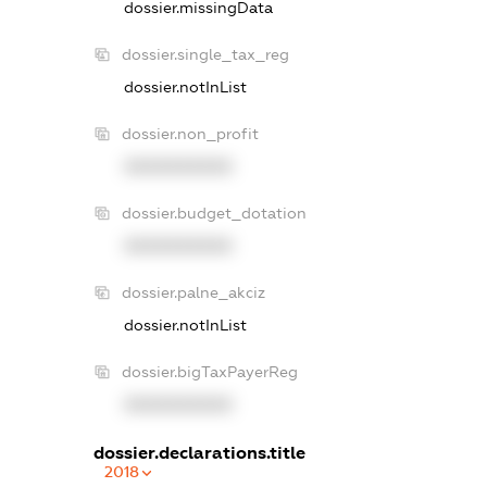
dossier.missingData
dossier.single_tax_reg
dossier.notInList
dossier.non_profit
XXXXXXXXXX
dossier.budget_dotation
XXXXXXXXXX
dossier.palne_akciz
dossier.notInList
dossier.bigTaxPayerReg
XXXXXXXXXX
dossier.declarations.title
2018