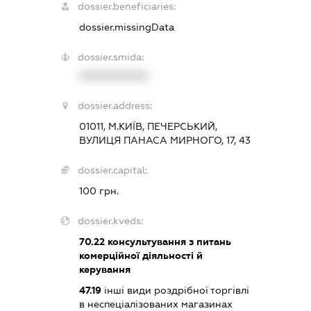
dossier.beneficiaries:
dossier.missingData
dossier.smida:
XXXXXXXXXX
dossier.address:
01011, М.КИЇВ, ПЕЧЕРСЬКИЙ,
ВУЛИЦЯ ПАНАСА МИРНОГО, 17, 43
dossier.capital:
100 грн.
dossier.kveds:
70.22
консультування з питань
комерційної діяльності й
керування
47.19
інші види роздрібної торгівлі
в неспеціалізованих магазинах