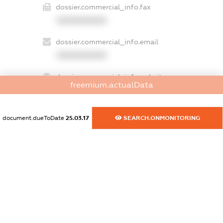
dossier.commercial_info.fax
XXXXXXXXXX
dossier.commercial_info.email
XXXXXXXXXX
dossier.commercial_info.website
freemium.actualData
XXXXXXXXXX
dossier.commercial_info.activity
document.dueToDate
25.03.17
SEARCH.ONMONITORING
XXXXXXXXXX
freemium.exampleText_1
freemium.exampleText_2
freemium.anonymousPerSearch2
FREEMIUM.DETAILS
FREEMIUM.REGISTER