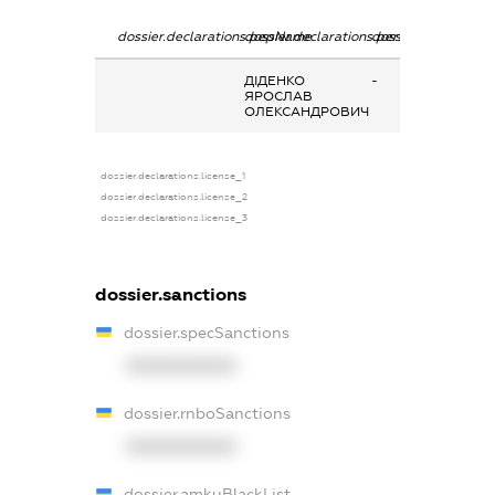
dossier.declarations.pepName
dossier.declarations.personName
dossier.declaration
ДІДЕНКО
-
ЯРОСЛАВ
ОЛЕКСАНДРОВИЧ
dossier.declarations.license_1
dossier.declarations.license_2
dossier.declarations.license_3
dossier.sanctions
dossier.specSanctions
XXXXXXXXXX
dossier.rnboSanctions
XXXXXXXXXX
dossier.amkuBlackList