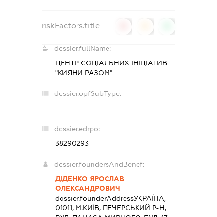
riskFactors.title
0
0
0
dossier.fullName:
ЦЕНТР СОЦІАЛЬНИХ ІНІЦІАТИВ
"КИЯНИ РАЗОМ"
dossier.opfSubType:
-
dossier.edrpo:
38290293
dossier.foundersAndBenef:
ДІДЕНКО ЯРОСЛАВ
ОЛЕКСАНДРОВИЧ
dossier.founderAddress
УКРАЇНА,
01011, М.КИЇВ, ПЕЧЕРСЬКИЙ Р-Н,