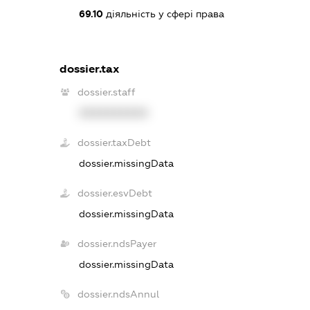
69.10
діяльність у сфері права
dossier.tax
dossier.staff
XXXXXXXXXX
dossier.taxDebt
dossier.missingData
dossier.esvDebt
dossier.missingData
dossier.ndsPayer
dossier.missingData
dossier.ndsAnnul