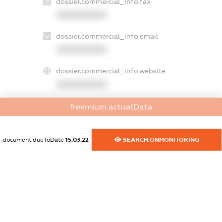
dossier.commercial_info.fax
XXXXXXXXXX
dossier.commercial_info.email
XXXXXXXXXX
dossier.commercial_info.website
XXXXXXXXXX
dossier.commercial_info.activity
freemium.actualData
XXXXXXXXXX
document.dueToDate
15.03.22
SEARCH.ONMONITORING
freemium.exampleText_1
freemium.exampleText_2
freemium.anonymousPerSearch2
FREEMIUM.DETAILS
FREEMIUM.REGISTER