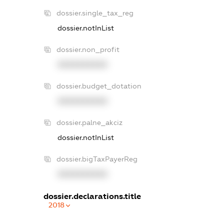
dossier.single_tax_reg
dossier.notInList
dossier.non_profit
XXXXXXXXXX
dossier.budget_dotation
XXXXXXXXXX
dossier.palne_akciz
dossier.notInList
dossier.bigTaxPayerReg
XXXXXXXXXX
dossier.declarations.title
2018