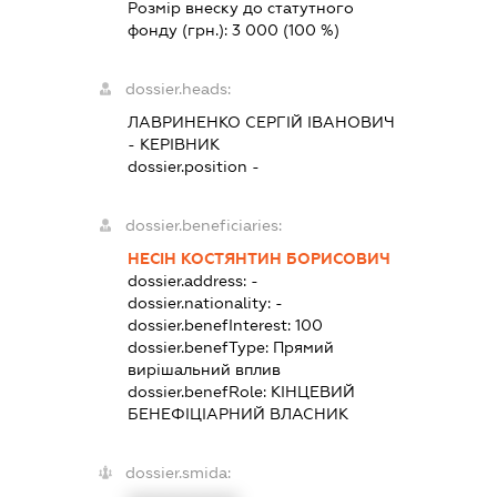
Розмір внеску до статутного
фонду (грн.):
3 000
(100 %)
dossier.heads:
ЛАВРИНЕНКО СЕРГІЙ ІВАНОВИЧ
-
КЕРІВНИК
dossier.position -
dossier.beneficiaries:
НЕСІН КОСТЯНТИН БОРИСОВИЧ
dossier.address:
-
dossier.nationality:
-
dossier.benefInterest:
100
dossier.benefType:
Прямий
вирішальний вплив
dossier.benefRole:
КІНЦЕВИЙ
БЕНЕФІЦІАРНИЙ ВЛАСНИК
dossier.smida: