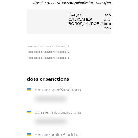
dossier.declarations.pepName
dossier.declarations.personName
dossier.declaratio
НАЦИК
Заробітна плата
ОЛЕКСАНДР
отримана за
ВОЛОДИМИРОВИЧ
основним місцем
роботи
dossier.declarations.license_1
dossier.declarations.license_2
dossier.declarations.license_3
dossier.sanctions
dossier.specSanctions
XXXXXXXXXX
dossier.rnboSanctions
XXXXXXXXXX
dossier.amkuBlackList