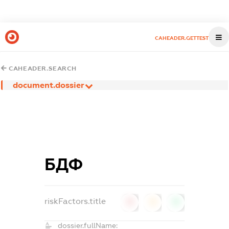
CAHEADER.GETTEST
CAHEADER.SEARCH
document.dossier
БДФ
riskFactors.title
0
0
0
dossier.fullName: