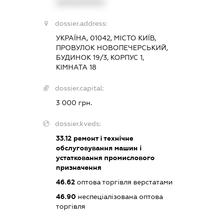
XXXXXXXXXX
dossier.address:
УКРАЇНА, 01042, МІСТО КИЇВ,
ПРОВУЛОК НОВОПЕЧЕРСЬКИЙ,
БУДИНОК 19/3, КОРПУС 1,
КІМНАТА 18
dossier.capital:
3 000 грн.
dossier.kveds:
33.12
ремонт і технічне
обслуговування машин і
устатковання промислового
призначення
46.62
оптова торгівля верстатами
46.90
неспеціалізована оптова
торгівля