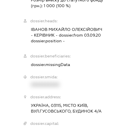
Розмір внеску до статутного фонду
(грн.):
1 000
(100 %)
dossier.heads:
ІВАНОВ МИХАЙЛО ОЛЕКСІЙОВИЧ
-
КЕРІВНИК
- dossier.from 03.09.20
dossier.position -
dossier.beneficiaries:
dossier.missingData
dossier.smida:
XXXXXXXXXX
dossier.address:
УКРАЇНА, 03115, МІСТО КИЇВ,
ВУЛ.ГУСОВСЬКОГО, БУДИНОК 4/А
dossier.capital: