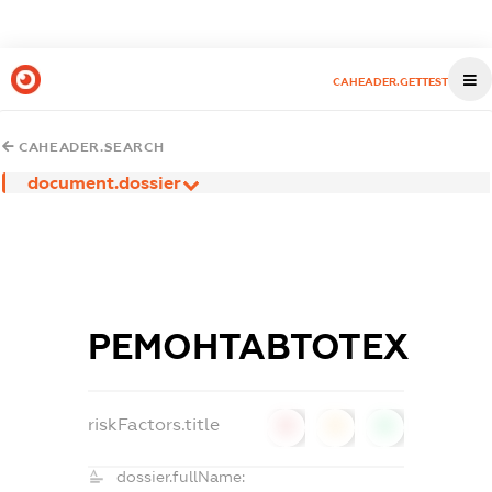
CAHEADER.GETTEST
CAHEADER.SEARCH
document.dossier
РЕМОНТАВТОТЕХ
riskFactors.title
0
0
0
dossier.fullName: