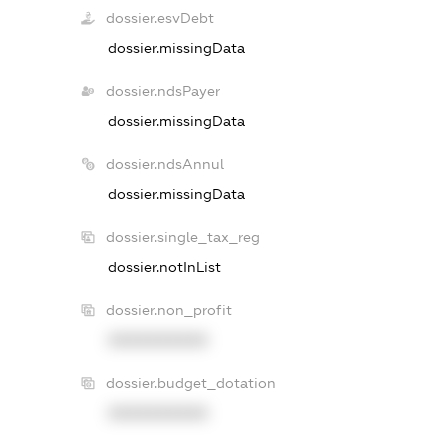
dossier.esvDebt
dossier.missingData
dossier.ndsPayer
dossier.missingData
dossier.ndsAnnul
dossier.missingData
dossier.single_tax_reg
dossier.notInList
dossier.non_profit
XXXXXXXXXX
dossier.budget_dotation
XXXXXXXXXX