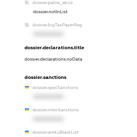
dossier.palne_akciz
dossier.notInList
dossier.bigTaxPayerReg
XXXXXXXXXX
dossier.declarations.title
dossier.declarations.noData
dossier.sanctions
dossier.specSanctions
XXXXXXXXXX
dossier.rnboSanctions
XXXXXXXXXX
dossier.amkuBlackList