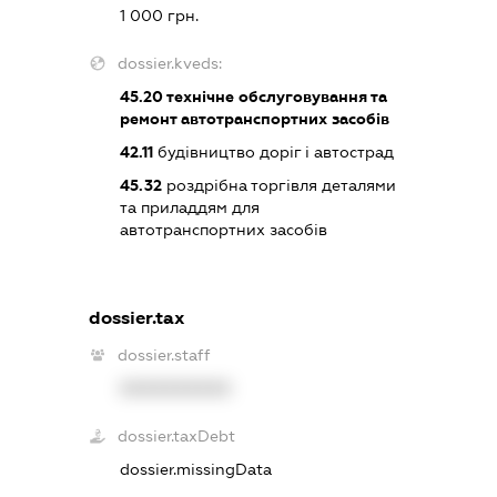
1 000 грн.
dossier.kveds:
45.20
технічне обслуговування та
ремонт автотранспортних засобів
42.11
будівництво доріг і автострад
45.32
роздрібна торгівля деталями
та приладдям для
автотранспортних засобів
dossier.tax
dossier.staff
XXXXXXXXXX
dossier.taxDebt
dossier.missingData