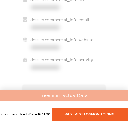
XXXXXXXXXX
dossier.commercial_info.email
XXXXXXXXXX
dossier.commercial_info.website
XXXXXXXXXX
dossier.commercial_info.activity
XXXXXXXXXX
freemium.exampleText_1
freemium.actualData
freemium.exampleText_2
freemium.anonymousPerSearch2
FREEMIUM.DETAILS
document.dueToDate
16.11.20
SEARCH.ONMONITORING
FREEMIUM.REGISTER