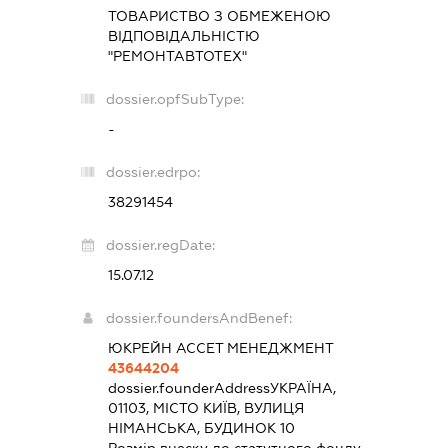
ТОВАРИСТВО З ОБМЕЖЕНОЮ
ВІДПОВІДАЛЬНІСТЮ
"РЕМОНТАВТОТЕХ"
dossier.opfSubType:
-
dossier.edrpo:
38291454
dossier.regDate:
15.07.12
dossier.foundersAndBenef:
ЮКРЕЙН АССЕТ МЕНЕДЖМЕНТ
43644204
dossier.founderAddress
УКРАЇНА,
01103, МІСТО КИЇВ, ВУЛИЦЯ
НІМАНСЬКА, БУДИНОК 10