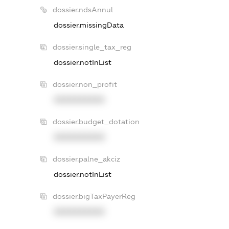
dossier.ndsAnnul
dossier.missingData
dossier.single_tax_reg
dossier.notInList
dossier.non_profit
XXXXXXXXXX
dossier.budget_dotation
XXXXXXXXXX
dossier.palne_akciz
dossier.notInList
dossier.bigTaxPayerReg
XXXXXXXXXX