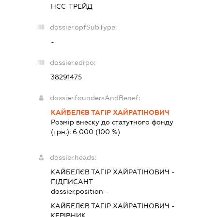
НСС-ТРЕЙД
dossier.opfSubType:
-
dossier.edrpo:
38291475
dossier.foundersAndBenef:
КАЙБЕЛЄВ ТАГІР ХАЙРАТІНОВИЧ
Розмір внеску до статутного фонду
(грн.):
6 000
(100 %)
dossier.heads:
КАЙБЕЛЄВ ТАГІР ХАЙРАТІНОВИЧ
-
ПІДПИСАНТ
dossier.position -
КАЙБЕЛЄВ ТАГІР ХАЙРАТІНОВИЧ
-
КЕРІВНИК