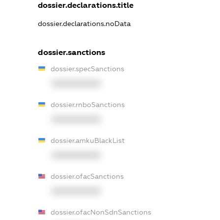
dossier.declarations.title
dossier.declarations.noData
dossier.sanctions
dossier.specSanctions
XXXXXXXXXX
dossier.rnboSanctions
XXXXXXXXXX
dossier.amkuBlackList
XXXXXXXXXX
dossier.ofacSanctions
XXXXXXXXXX
dossier.ofacNonSdnSanctions