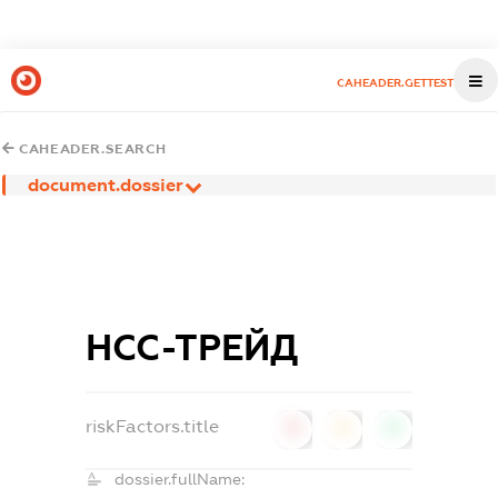
CAHEADER.GETTEST
CAHEADER.SEARCH
document.dossier
НСС-ТРЕЙД
riskFactors.title
0
0
0
dossier.fullName: