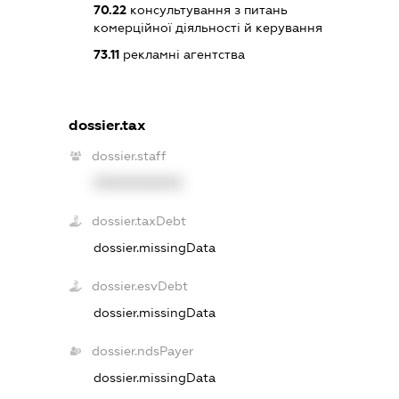
70.22
консультування з питань
комерційної діяльності й керування
73.11
рекламні агентства
dossier.tax
dossier.staff
XXXXXXXXXX
dossier.taxDebt
dossier.missingData
dossier.esvDebt
dossier.missingData
dossier.ndsPayer
dossier.missingData