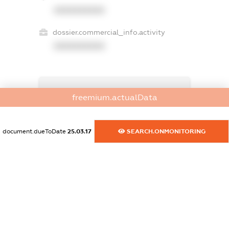
XXXXXXXXXX
dossier.commercial_info.activity
XXXXXXXXXX
freemium.exampleText_1
freemium.actualData
freemium.exampleText_2
freemium.anonymousPerSearch2
FREEMIUM.DETAILS
document.dueToDate
25.03.17
SEARCH.ONMONITORING
FREEMIUM.REGISTER