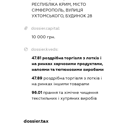
РЕСПУБЛІКА КРИМ, МІСТО
СІМФЕРОПОЛЬ, ВУЛИЦЯ
УХТОМСЬКОГО, БУДИНОК 28
dossier.capital:
10 000 грн.
dossier.kveds:
47.81
роздрібна торгівля з лотків і
на ринках харчовими продуктами,
напоями та тютюновими виробами
47.89
роздрібна торгівля з лотків і
на ринках іншими товарами
96.01
прання та хімічне чищення
текстильних і хутряних виробів
dossier.tax