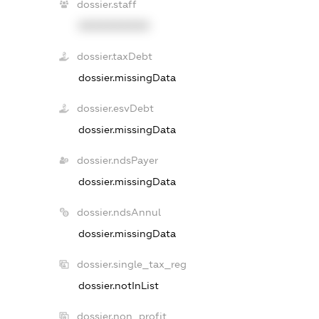
dossier.staff
XXXXXXXXXX
dossier.taxDebt
dossier.missingData
dossier.esvDebt
dossier.missingData
dossier.ndsPayer
dossier.missingData
dossier.ndsAnnul
dossier.missingData
dossier.single_tax_reg
dossier.notInList
dossier.non_profit