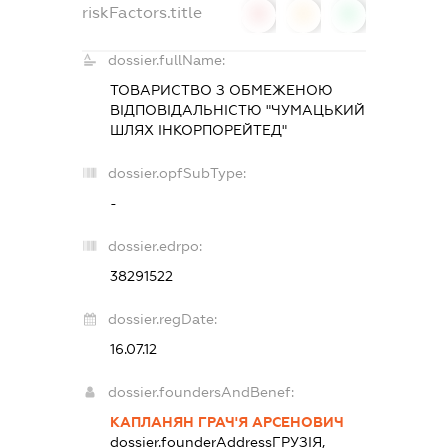
riskFactors.title
0
0
0
dossier.fullName:
ТОВАРИСТВО З ОБМЕЖЕНОЮ
ВІДПОВІДАЛЬНІСТЮ "ЧУМАЦЬКИЙ
ШЛЯХ ІНКОРПОРЕЙТЕД"
dossier.opfSubType:
-
dossier.edrpo:
38291522
dossier.regDate:
16.07.12
dossier.foundersAndBenef:
КАПЛАНЯН ГРАЧ'Я АРСЕНОВИЧ
dossier.founderAddress
ГРУЗІЯ,