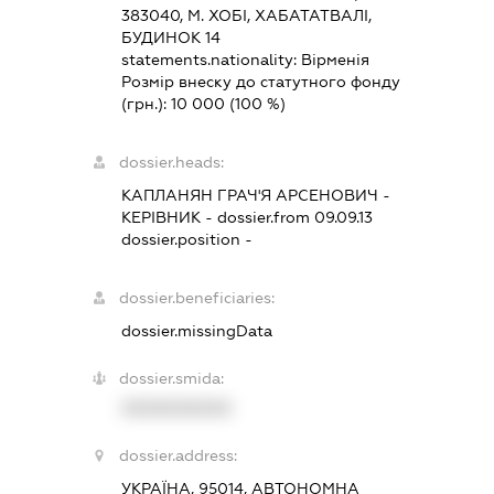
383040, М. ХОБІ, ХАБАТАТВАЛІ,
БУДИНОК 14
statements.nationality:
Вірменія
Розмір внеску до статутного фонду
(грн.):
10 000
(100 %)
dossier.heads:
КАПЛАНЯН ГРАЧ'Я АРСЕНОВИЧ
-
КЕРІВНИК
- dossier.from 09.09.13
dossier.position -
dossier.beneficiaries:
dossier.missingData
dossier.smida:
XXXXXXXXXX
dossier.address:
УКРАЇНА, 95014, АВТОНОМНА