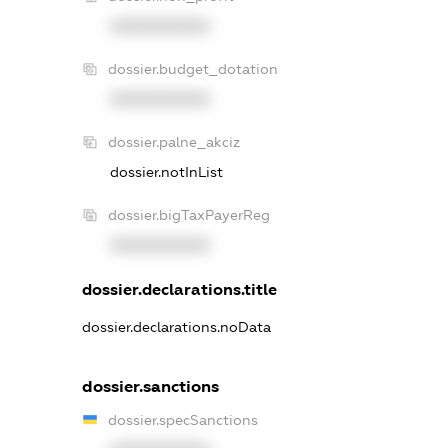
XXXXXXXXXX
dossier.budget_dotation
XXXXXXXXXX
dossier.palne_akciz
dossier.notInList
dossier.bigTaxPayerReg
XXXXXXXXXX
dossier.declarations.title
dossier.declarations.noData
dossier.sanctions
dossier.specSanctions