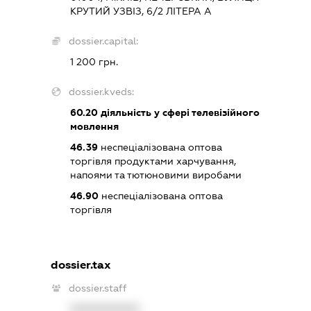
КРУТИЙ УЗВІЗ, 6/2 ЛІТЕРА А
dossier.capital:
1 200 грн.
dossier.kveds:
60.20
діяльність у сфері телевізійного
мовлення
46.39
неспеціалізована оптова
торгівля продуктами харчування,
напоями та тютюновими виробами
46.90
неспеціалізована оптова
торгівля
dossier.tax
dossier.staff
XXXXXXXXXX