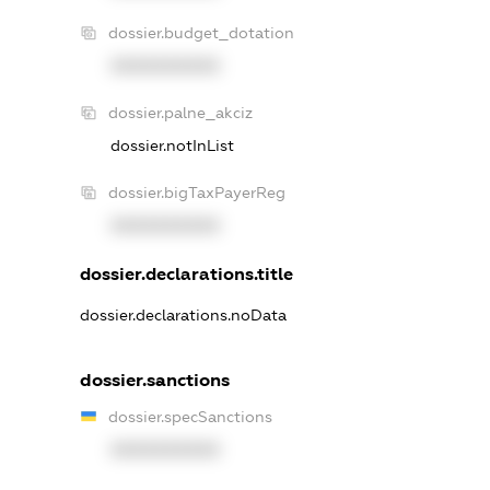
dossier.budget_dotation
XXXXXXXXXX
dossier.palne_akciz
dossier.notInList
dossier.bigTaxPayerReg
XXXXXXXXXX
dossier.declarations.title
dossier.declarations.noData
dossier.sanctions
dossier.specSanctions
XXXXXXXXXX