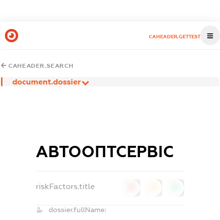
CAHEADER.GETTEST
CAHEADER.SEARCH
document.dossier
АВТООПТСЕРВІС
riskFactors.title
0
0
0
dossier.fullName: