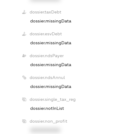
dossier.taxDebt
dossier.missingData
dossier.esvDebt
dossier.missingData
dossier.ndsPayer
dossier.missingData
dossier.ndsAnnul
dossier.missingData
dossier.single_tax_reg
dossier.notInList
dossier.non_profit
XXXXXXXXXX