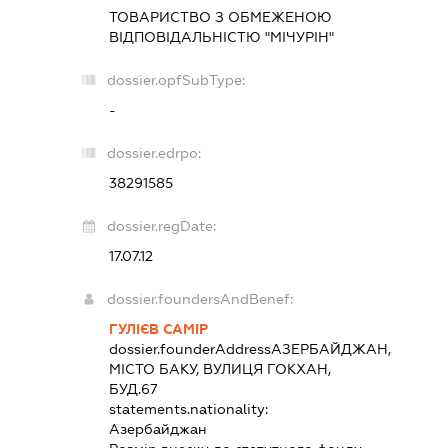
ТОВАРИСТВО З ОБМЕЖЕНОЮ
ВІДПОВІДАЛЬНІСТЮ "МІЧУРІН"
dossier.opfSubType:
-
dossier.edrpo:
38291585
dossier.regDate:
17.07.12
dossier.foundersAndBenef:
ГУЛІЄВ САМІР
dossier.founderAddress
АЗЕРБАЙДЖАН,
МІСТО БАКУ, ВУЛИЦЯ ГОКХАН,
БУД.67
statements.nationality:
Азербайджан