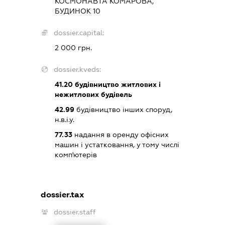
КОСМОНАВТА КОМАРОВА,
БУДИНОК 10
dossier.capital:
2 000 грн.
dossier.kveds:
41.20
будівництво житлових і
нежитлових будівель
42.99
будівництво інших споруд,
н.в.і.у.
77.33
надання в оренду офісних
машин і устатковання, у тому числі
комп'ютерів
dossier.tax
dossier.staff