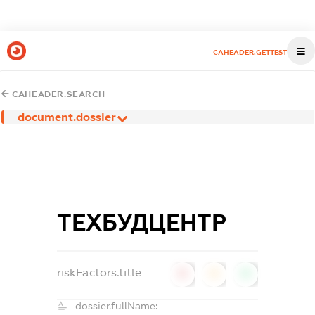
CAHEADER.GETTEST
CAHEADER.SEARCH
document.dossier
ТЕХБУДЦЕНТР
riskFactors.title
0
0
0
dossier.fullName: