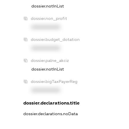
dossier.notInList
dossier.non_profit
XXXXXXXXXX
dossier.budget_dotation
XXXXXXXXXX
dossier.palne_akciz
dossier.notInList
dossier.bigTaxPayerReg
XXXXXXXXXX
dossier.declarations.title
dossier.declarations.noData