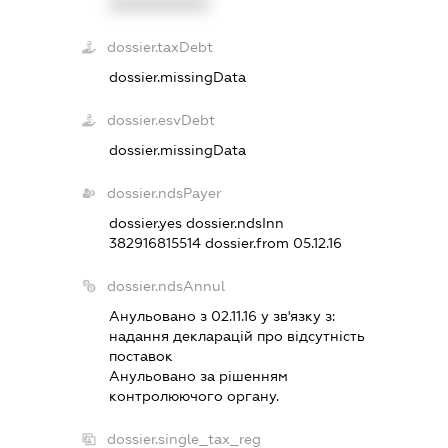
XXXXXXXXXX
dossier.taxDebt
dossier.missingData
dossier.esvDebt
dossier.missingData
dossier.ndsPayer
dossier.yes
dossier.ndsInn
382916815514
dossier.from 05.12.16
dossier.ndsAnnul
Анульовано з 02.11.16 у зв'язку з:
надання декларацiй про вiдсутнiсть
поставок
Анульовано за рiшенням
контролюючого органу.
dossier.single_tax_reg