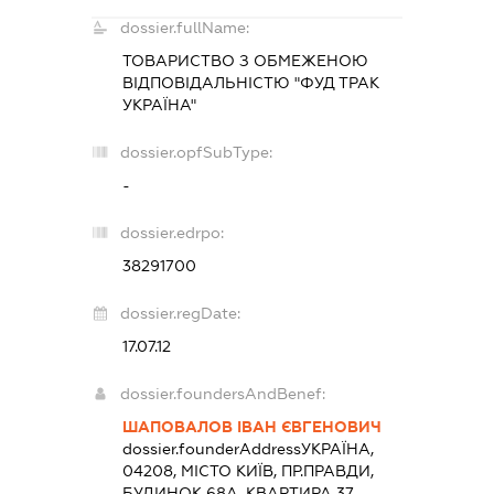
dossier.fullName:
ТОВАРИСТВО З ОБМЕЖЕНОЮ
ВІДПОВІДАЛЬНІСТЮ "ФУД ТРАК
УКРАЇНА"
dossier.opfSubType:
-
dossier.edrpo:
38291700
dossier.regDate:
17.07.12
dossier.foundersAndBenef:
ШАПОВАЛОВ ІВАН ЄВГЕНОВИЧ
dossier.founderAddress
УКРАЇНА,
04208, МІСТО КИЇВ, ПР.ПРАВДИ,
БУДИНОК 68А, КВАРТИРА 37