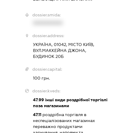
dossier.smida:
XXXXXXXXXX
dossier.address:
УКРАЇНА, 01042, МІСТО КИЇВ,
ВУЛ.МАККЕЙНА ДЖОНА,
БУДИНОК 20Б
dossier.capital:
100 грн.
dossier.kveds:
47.99
інші види роздрібної торгівлі
поза магазинами
47.11
роздрібна торгівля в
неспеціалізованих магазинах
переважно продуктами
харчування, напоями та