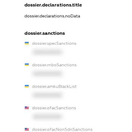
dossier.declarations.title
dossier.declarations.noData
dossier.sanctions
dossier.specSanctions
XXXXXXXXXX
dossier.rnboSanctions
XXXXXXXXXX
dossier.amkuBlackList
XXXXXXXXXX
dossier.ofacSanctions
XXXXXXXXXX
dossier.ofacNonSdnSanctions