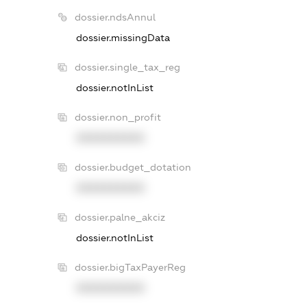
dossier.ndsAnnul
dossier.missingData
dossier.single_tax_reg
dossier.notInList
dossier.non_profit
XXXXXXXXXX
dossier.budget_dotation
XXXXXXXXXX
dossier.palne_akciz
dossier.notInList
dossier.bigTaxPayerReg
XXXXXXXXXX