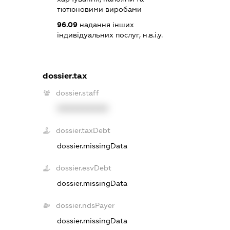
тютюновими виробами
96.09
надання інших
індивідуальних послуг, н.в.і.у.
dossier.tax
dossier.staff
XXXXXXXXXX
dossier.taxDebt
dossier.missingData
dossier.esvDebt
dossier.missingData
dossier.ndsPayer
dossier.missingData