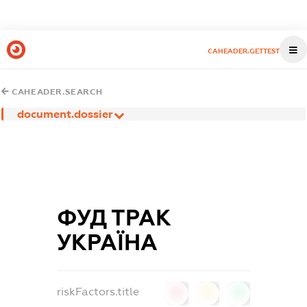
CAHEADER.GETTEST
CAHEADER.SEARCH
document.dossier
ФУД ТРАК
УКРАЇНА
riskFactors.title
0
0
0