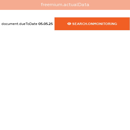
freemium.actualData
XXXXXXXXXX
dossier.commercial_info.activity
document.dueToDate
05.05.25
SEARCH.ONMONITORING
XXXXXXXXXX
freemium.exampleText_1
freemium.exampleText_2
freemium.anonymousPerSearch2
FREEMIUM.DETAILS
FREEMIUM.REGISTER