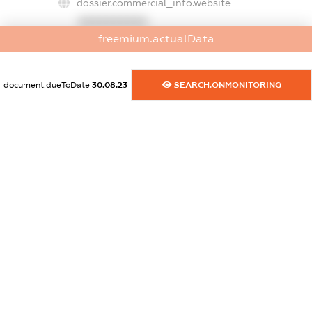
dossier.commercial_info.website
XXXXXXXXXX
freemium.actualData
dossier.commercial_info.activity
XXXXXXXXXX
document.dueToDate
30.08.23
SEARCH.ONMONITORING
freemium.exampleText_1
freemium.exampleText_2
freemium.anonymousPerSearch2
FREEMIUM.DETAILS
FREEMIUM.REGISTER