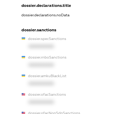
dossier.declarations.title
dossier.declarations.noData
dossier.sanctions
dossier.specSanctions
XXXXXXXXXX
dossier.rnboSanctions
XXXXXXXXXX
dossier.amkuBlackList
XXXXXXXXXX
dossier.ofacSanctions
XXXXXXXXXX
dossier.ofacNonSdnSanctions