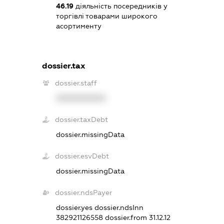
46.19
діяльність посередників у
торгівлі товарами широкого
асортименту
dossier.tax
dossier.staff
XXXXXXXXXX
dossier.taxDebt
dossier.missingData
dossier.esvDebt
dossier.missingData
dossier.ndsPayer
dossier.yes
dossier.ndsInn
382921126558
dossier.from 31.12.12