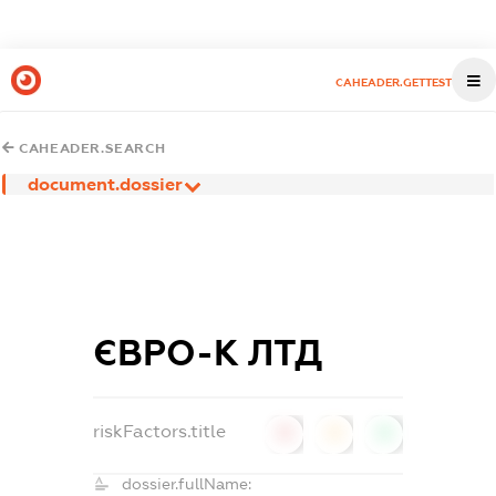
CAHEADER.GETTEST
CAHEADER.SEARCH
document.dossier
ЄВРО-К ЛТД
riskFactors.title
0
0
0
dossier.fullName: