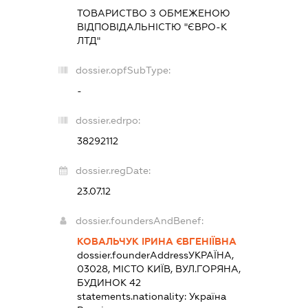
ТОВАРИСТВО З ОБМЕЖЕНОЮ
ВІДПОВІДАЛЬНІСТЮ "ЄВРО-К
ЛТД"
dossier.opfSubType:
-
dossier.edrpo:
38292112
dossier.regDate:
23.07.12
dossier.foundersAndBenef:
КОВАЛЬЧУК ІРИНА ЄВГЕНІЇВНА
dossier.founderAddress
УКРАЇНА,
03028, МІСТО КИЇВ, ВУЛ.ГОРЯНА,
БУДИНОК 42
statements.nationality:
Україна