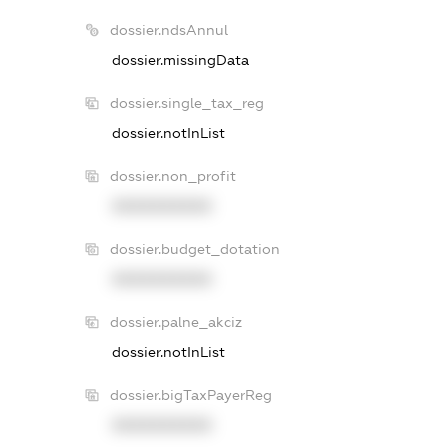
dossier.ndsAnnul
dossier.missingData
dossier.single_tax_reg
dossier.notInList
dossier.non_profit
XXXXXXXXXX
dossier.budget_dotation
XXXXXXXXXX
dossier.palne_akciz
dossier.notInList
dossier.bigTaxPayerReg
XXXXXXXXXX