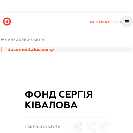
CAHEADER.GETTEST
CAHEADER.SEARCH
document.dossier
ФОНД СЕРГІЯ
КІВАЛОВА
riskFactors.title
0
0
0