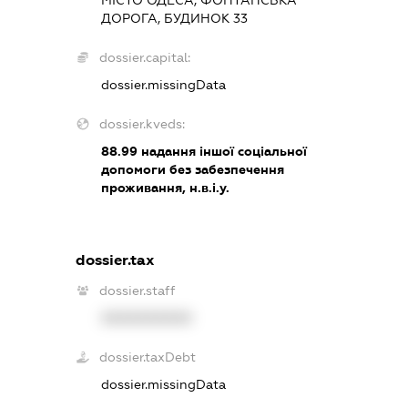
ДОРОГА, БУДИНОК 33
dossier.capital:
dossier.missingData
dossier.kveds:
88.99
надання іншої соціальної
допомоги без забезпечення
проживання, н.в.і.у.
dossier.tax
dossier.staff
XXXXXXXXXX
dossier.taxDebt
dossier.missingData