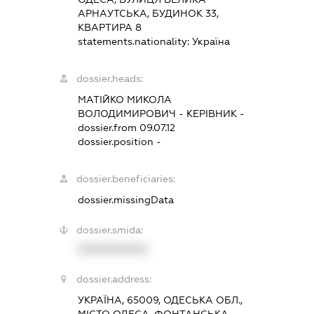
АРНАУТСЬКА, БУДИНОК 33,
КВАРТИРА 8
statements.nationality:
Україна
dossier.heads:
МАТІЙКО МИКОЛА
ВОЛОДИМИРОВИЧ
-
КЕРІВНИК
-
dossier.from 09.07.12
dossier.position -
dossier.beneficiaries:
dossier.missingData
dossier.smida:
XXXXXXXXXX
dossier.address:
УКРАЇНА, 65009, ОДЕСЬКА ОБЛ.,
МІСТО ОДЕСА, ФОНТАНСЬКА