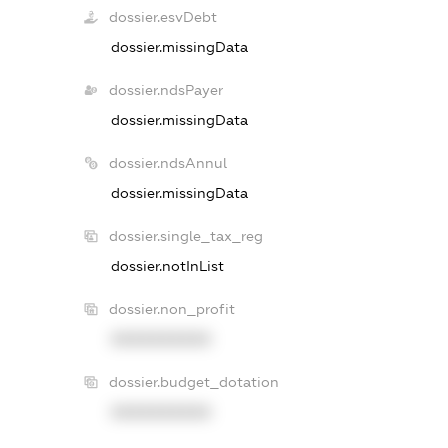
dossier.esvDebt
dossier.missingData
dossier.ndsPayer
dossier.missingData
dossier.ndsAnnul
dossier.missingData
dossier.single_tax_reg
dossier.notInList
dossier.non_profit
XXXXXXXXXX
dossier.budget_dotation
XXXXXXXXXX