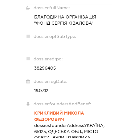
dossier.fullName:
БЛАГОДІЙНА ОРГАНІЗАЦІЯ
"ФОНД СЕРГІЯ КІВАЛОВА"
dossier.opfSubType:
-
dossier.edrpo:
38296405
dossier.regDate:
19.07.12
dossier.foundersAndBenef:
КРИКЛИВИЙ МИКОЛА
ФЕДОРОВИЧ
dossier.founderAddress
УКРАЇНА,
65125, ОДЕСЬКА ОБЛ., МІСТО
ОДЕСА, ВУЛИЦЯ ВЕЛИКА