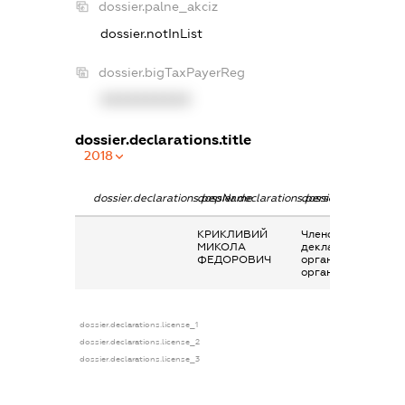
dossier.palne_akciz
dossier.notInList
dossier.bigTaxPayerReg
XXXXXXXXXX
dossier.declarations.title
2018
dossier.declarations.pepName
dossier.declarations.personName
dossier.declaration
КРИКЛИВИЙ
Членство суб’єкта
МИКОЛА
декларування в
ФЕДОРОВИЧ
організаціях та їх
органах
dossier.declarations.license_1
dossier.declarations.license_2
dossier.declarations.license_3