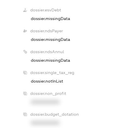
dossier.esvDebt
dossier.missingData
dossier.ndsPayer
dossier.missingData
dossier.ndsAnnul
dossier.missingData
dossier.single_tax_reg
dossier.notInList
dossier.non_profit
XXXXXXXXXX
dossier.budget_dotation
XXXXXXXXXX