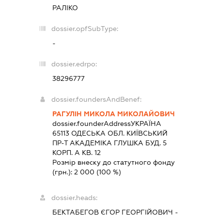
РАЛІКО
dossier.opfSubType:
-
dossier.edrpo:
38296777
dossier.foundersAndBenef:
РАГУЛІН МИКОЛА МИКОЛАЙОВИЧ
dossier.founderAddress
УКРАЇНА
65113 ОДЕСЬКА ОБЛ. КИЇВСЬКИЙ
ПР-Т АКАДЕМІКА ГЛУШКА БУД. 5
КОРП. А КВ. 12
Розмір внеску до статутного фонду
(грн.):
2 000
(100 %)
dossier.heads:
БЕКТАБЕГОВ ЄГОР ГЕОРГІЙОВИЧ
-