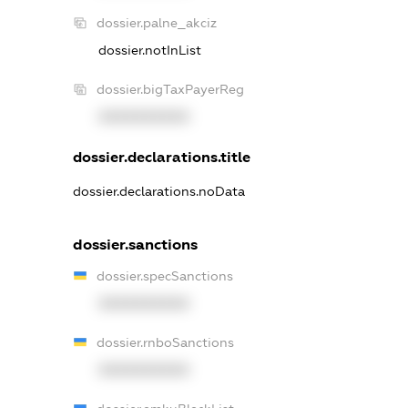
dossier.palne_akciz
dossier.notInList
dossier.bigTaxPayerReg
XXXXXXXXXX
dossier.declarations.title
dossier.declarations.noData
dossier.sanctions
dossier.specSanctions
XXXXXXXXXX
dossier.rnboSanctions
XXXXXXXXXX