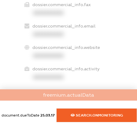
dossier.commercial_info.fax
XXXXXXXXXX
dossier.commercial_info.email
XXXXXXXXXX
dossier.commercial_info.website
XXXXXXXXXX
dossier.commercial_info.activity
XXXXXXXXXX
freemium.actualData
freemium.exampleText_1
freemium.exampleText_2
freemium.anonymousPerSearch2
document.dueToDate
25.03.17
SEARCH.ONMONITORING
FREEMIUM.DETAILS
FREEMIUM.REGISTER