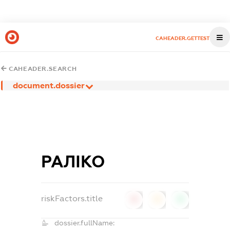
CAHEADER.GETTEST
CAHEADER.SEARCH
document.dossier
РАЛІКО
riskFactors.title
0
0
0
dossier.fullName: