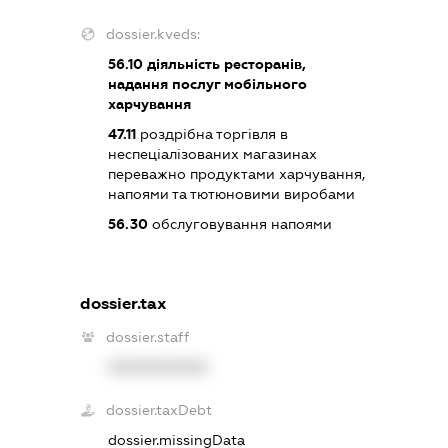
dossier.kveds:
56.10
діяльність ресторанів,
надання послуг мобільного
харчування
47.11
роздрібна торгівля в
неспеціалізованих магазинах
переважно продуктами харчування,
напоями та тютюновими виробами
56.30
обслуговування напоями
dossier.tax
dossier.staff
XXXXXXXXXX
dossier.taxDebt
dossier.missingData