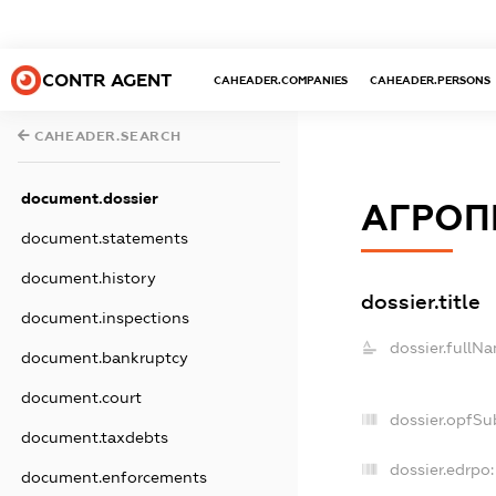
CONTR AGENT
CAHEADER.COMPANIES
CAHEADER.PERSONS
CAHEADER.SEARCH
document.dossier
АГРОП
document.statements
document.history
dossier.title
document.inspections
dossier.fullN
document.bankruptcy
document.court
dossier.opfSu
document.taxdebts
dossier.edrpo:
document.enforcements