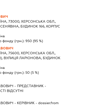
ОВИЧ
ЇНА, 73000, ХЕРСОНСЬКА ОБЛ.,
СЕНЯВІНА, БУДИНОК 166, КОРПУС
їна
о фонду (грн.):
950
(95 %)
АВОВИЧ
ЇНА, 75600, ХЕРСОНСЬКА ОБЛ.,
), ВУЛИЦЯ ЛАРІОНОВА, БУДИНОК
їна
о фонду (грн.):
50
(5 %)
АВОВИЧ
-
ПРЕДСТАВНИК
-
ТІ ВІДСУТНІ
АВОВИЧ
-
КЕРІВНИК
- dossier.from