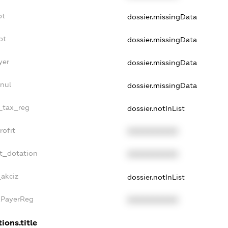
bt
dossier.missingData
bt
dossier.missingData
yer
dossier.missingData
nnul
dossier.missingData
e_tax_reg
dossier.notInList
rofit
XXXXXXXXXX
et_dotation
XXXXXXXXXX
_akciz
dossier.notInList
xPayerReg
XXXXXXXXXX
ions.title