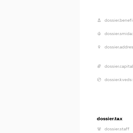
dossier.benefi
dossier.smida:
dossier.addres
dossier.capital
dossier.kveds:
dossier.tax
dossier.staff