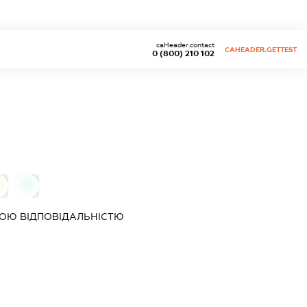
caHeader.contact
CAHEADER.GETTEST
0 (800) 210 102
0
0
ОЮ ВІДПОВІДАЛЬНІСТЮ