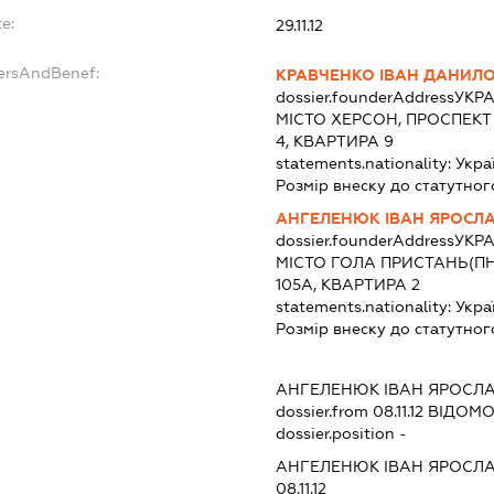
e:
29.11.12
dersAndBenef:
КРАВЧЕНКО ІВАН ДАНИЛ
dossier.founderAddress
УКРА
МІСТО ХЕРСОН, ПРОСПЕКТ 
4, КВАРТИРА 9
statements.nationality:
Укра
Розмір внеску до статутног
АНГЕЛЕНЮК ІВАН ЯРОСЛ
dossier.founderAddress
УКРА
МІСТО ГОЛА ПРИСТАНЬ(ПН
105А, КВАРТИРА 2
statements.nationality:
Укра
Розмір внеску до статутног
АНГЕЛЕНЮК ІВАН ЯРОСЛ
dossier.from 08.11.12
ВІДОМОС
dossier.position -
АНГЕЛЕНЮК ІВАН ЯРОСЛ
08.11.12