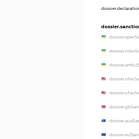
dossier.declarati
dossier.sanctio
dossier.specS
dossier.rnboS
dossier.amkuB
dossier.ofacS
dossier.ofac
dossier.gbSan
dossier.ausSa
dossier.euSan