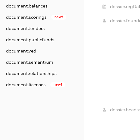
document.balances
dossier.regDat
document.scorings
new!
dossier.foun
document.tenders
document.publicfunds
document.ved
document.semantrum
document.relationships
document.licenses
new!
dossier.heads: