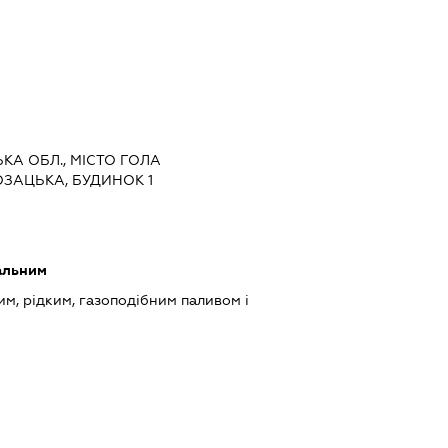
ЬКА ОБЛ., МІСТО ГОЛА
ОЗАЦЬКА, БУДИНОК 1
альним
им, рідким, газоподібним паливом і