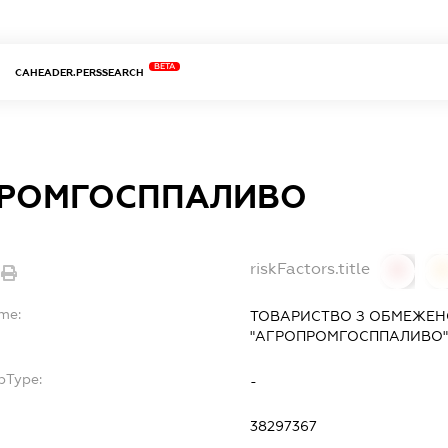
BETA
CAHEADER.PERSSEARCH
РОМГОСППАЛИВО
riskFactors.title
0
ame:
ТОВАРИСТВО З ОБМЕЖЕН
"АГРОПРОМГОСППАЛИВО"
bType:
-
38297367