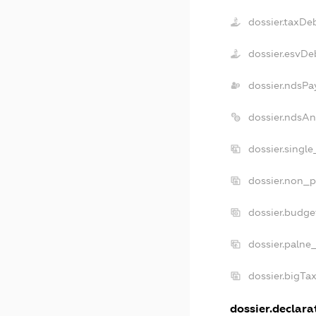
dossier.taxDe
dossier.esvDe
dossier.ndsPa
dossier.ndsA
dossier.singl
dossier.non_p
dossier.budg
dossier.palne
dossier.bigTa
dossier.declarat