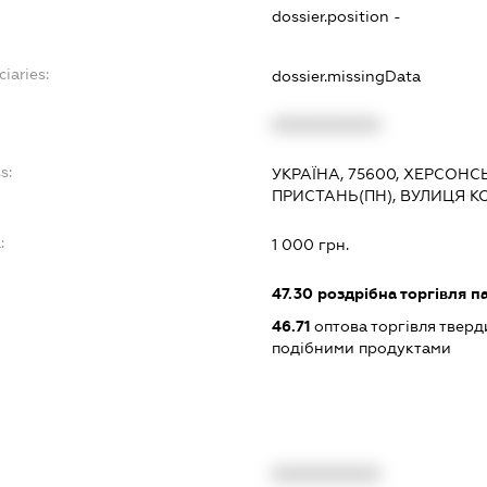
dossier.position -
ciaries:
dossier.missingData
XXXXXXXXXX
s:
УКРАЇНА, 75600, ХЕРСОНС
ПРИСТАНЬ(ПН), ВУЛИЦЯ К
:
1 000 грн.
47.30
роздрібна торгівля п
46.71
оптова торгівля тверд
подібними продуктами
XXXXXXXXXX