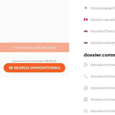
dossier.japan
dossier.canad
dossier.rfSan
dossier.russia
freemium.actualData
dossier.comme
document.dueToDate
19.10.25
dossier.comme
SEARCH.ONMONITORING
dossier.comme
dossier.comme
dossier.comme
dossier.comme