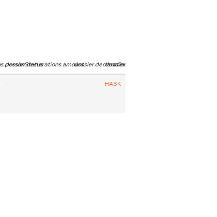
ns.personStatus
dossier.declarations.amount
dossier.declarations.currency
dossier.declarations.source
-
-
НАЗК