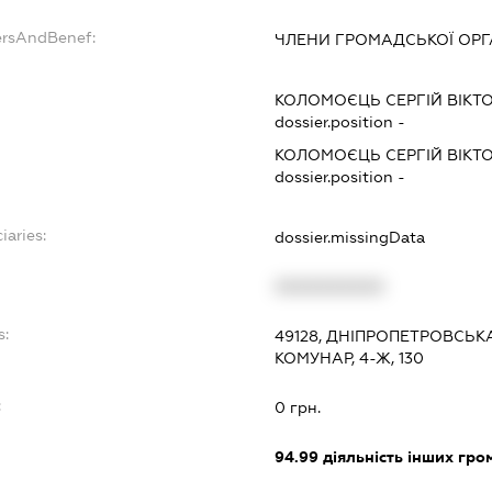
ersAndBenef:
ЧЛЕНИ ГРОМАДСЬКОЇ ОРГА
КОЛОМОЄЦЬ СЕРГІЙ ВІКТ
dossier.position -
КОЛОМОЄЦЬ СЕРГІЙ ВІКТ
dossier.position -
iaries:
dossier.missingData
XXXXXXXXXX
s:
49128, ДНІПРОПЕТРОВСЬКА
КОМУНАР, 4-Ж, 130
:
0 грн.
94.99
діяльність інших грома