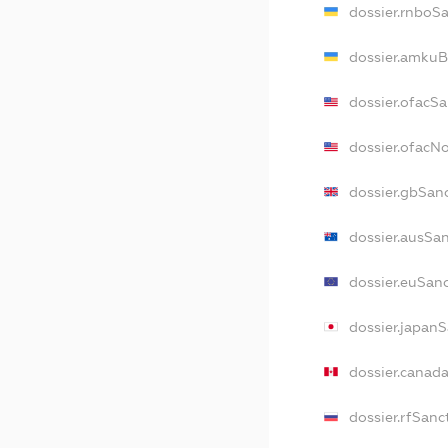
dossier.rnboS
dossier.amkuB
dossier.ofacS
dossier.ofacN
dossier.gbSan
dossier.ausSa
dossier.euSan
dossier.japan
dossier.canad
dossier.rfSanc