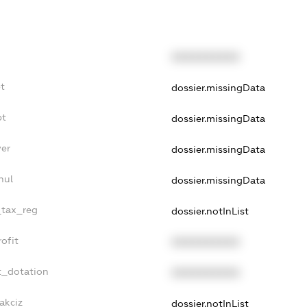
XXXXXXXXXX
t
dossier.missingData
bt
dossier.missingData
yer
dossier.missingData
nul
dossier.missingData
_tax_reg
dossier.notInList
ofit
XXXXXXXXXX
t_dotation
XXXXXXXXXX
akciz
dossier.notInList