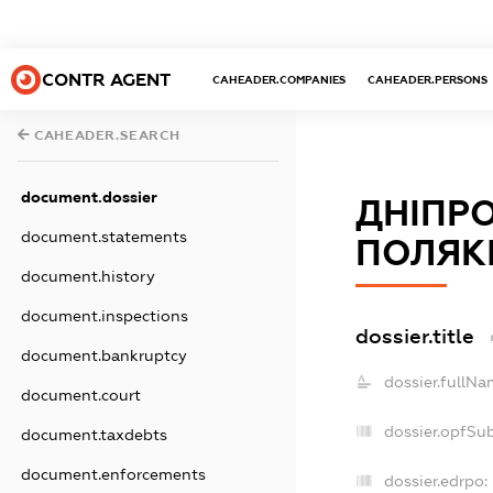
CONTR AGENT
CAHEADER.COMPANIES
CAHEADER.PERSONS
CAHEADER.SEARCH
document.dossier
ДНІПР
document.statements
ПОЛЯК
document.history
document.inspections
dossier.title
document.bankruptcy
dossier.fullNa
document.court
dossier.opfSu
document.taxdebts
document.enforcements
dossier.edrpo: