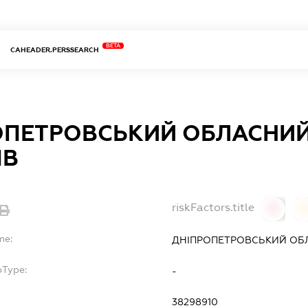
BETA
CAHEADER.PERSSEARCH
ОПЕТРОВСЬКИЙ ОБЛАСНИ
ІВ
riskFactors.title
0
0
me:
ДНІПРОПЕТРОВСЬКИЙ ОБ
bType:
-
38298910