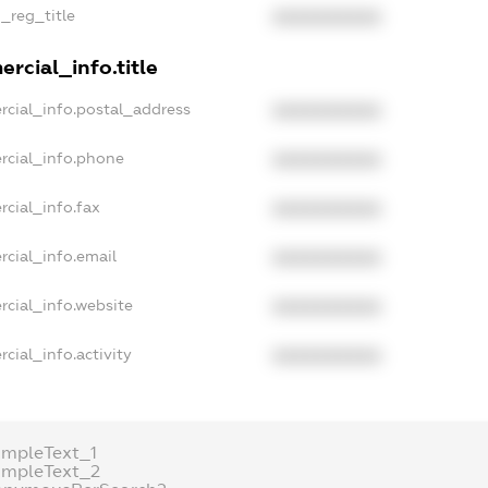
n_reg_title
XXXXXXXXXX
rcial_info.title
rcial_info.postal_address
XXXXXXXXXX
rcial_info.phone
XXXXXXXXXX
rcial_info.fax
XXXXXXXXXX
rcial_info.email
XXXXXXXXXX
rcial_info.website
XXXXXXXXXX
cial_info.activity
XXXXXXXXXX
ampleText_1
ampleText_2