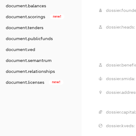
document.balances
dossier.found
document.scorings
new!
dossier.heads:
document.tenders
document.publicfunds
document.ved
document.semantrum
dossier.benefic
document.relationships
dossier.smida:
document.licenses
new!
dossier.addres
dossier.capital
dossier.kveds: