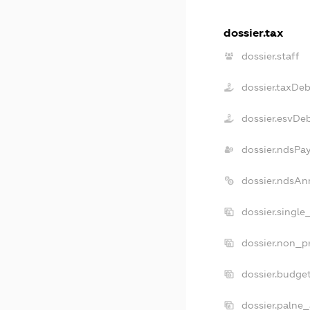
dossier.tax
dossier.staff
dossier.taxDeb
dossier.esvDe
dossier.ndsPa
dossier.ndsAn
dossier.single
dossier.non_pr
dossier.budge
dossier.palne_