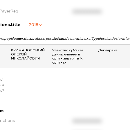
xPayerReg
XXXXXXXXXX
ions.title
2018
ions.pepName
dossier.declarations.personName
dossier.declarations.relType
dossier.declaratio
КРИЖАНОВСЬКИЙ
Членство суб’єкта
Декларант
ОЛЕКСІЙ
декларування в
МИКОЛАЙОВИЧ
організаціях та їх
органах
e_1
e_2
e_3
ns
anctions
XXXXXXXXXX