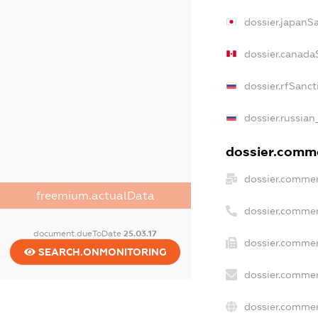
dossier.japanS
dossier.canada
dossier.rfSanct
dossier.russian
dossier.comme
dossier.commer
freemium.actualData
dossier.commer
document.dueToDate
25.03.17
dossier.commer
SEARCH.ONMONITORING
dossier.commer
dossier.commer