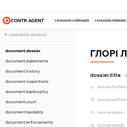
CONTR AGENT
CAHEADER.COMPANIES
CAHEADER.PERSONS
CAHEADER.SEARCH
ГЛОРІ 
document.dossier
document.statements
document.history
dossier.title
document.inspections
dossier.fullNam
document.bankruptcy
dossier.opfSub
document.court
document.taxdebts
dossier.edrpo:
document.enforcements
dossier.heads: