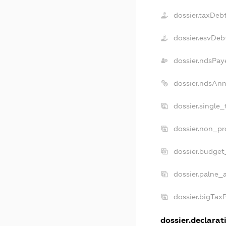
dossier.taxDeb
dossier.esvDeb
dossier.ndsPay
dossier.ndsAnn
dossier.single
dossier.non_pr
dossier.budget
dossier.palne_
dossier.bigTax
dossier.declarati