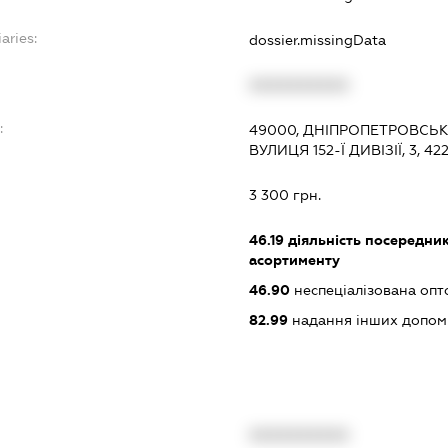
aries:
dossier.missingData
XXXXXXXXXX
:
49000, ДНІПРОПЕТРОВСЬК
ВУЛИЦЯ 152-Ї ДИВІЗІЇ, 3, 42
3 300 грн.
46.19
діяльність посередник
асортименту
46.90
неспеціалізована опт
82.99
надання інших допоміжн
XXXXXXXXXX