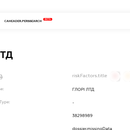
BETA
CAHEADER.PERSSEARCH
ЛТД
riskFactors.title
0
0
e:
ГЛОРІ ЛТД
Type:
-
38298989
dossier.missingData