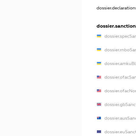
dossier.declaratio
dossier.sanction
dossier.specSa
dossier.rnboSa
dossier.amkuBl
dossier.ofacSa
dossier.ofacN
dossier.gbSanc
dossier.ausSan
dossier.euSanc