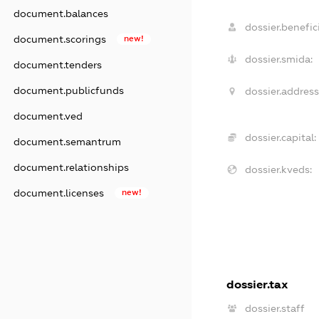
document.balances
dossier.benefici
document.scorings
new!
dossier.smida:
document.tenders
document.publicfunds
dossier.address
document.ved
dossier.capital:
document.semantrum
document.relationships
dossier.kveds:
document.licenses
new!
dossier.tax
dossier.staff