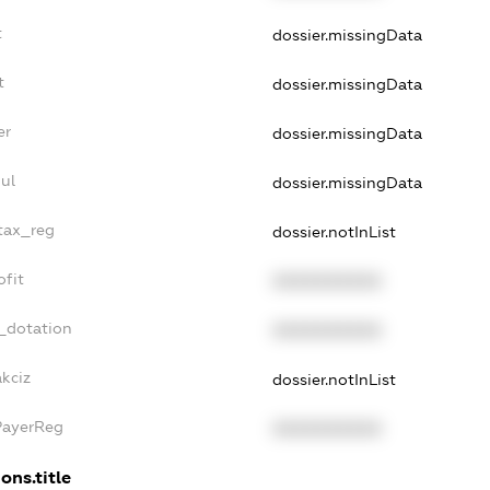
t
dossier.missingData
t
dossier.missingData
er
dossier.missingData
ul
dossier.missingData
_tax_reg
dossier.notInList
ofit
XXXXXXXXXX
_dotation
XXXXXXXXXX
akciz
dossier.notInList
PayerReg
XXXXXXXXXX
ons.title