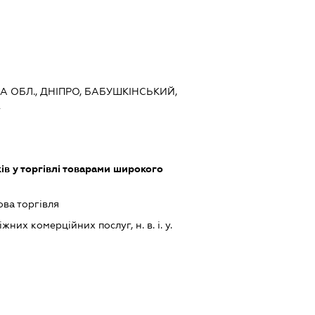
А ОБЛ., ДНІПРО, БАБУШКІНСЬКИЙ,
2
ів у торгівлі товарами широкого
ова торгівля
их комерційних послуг, н. в. і. у.