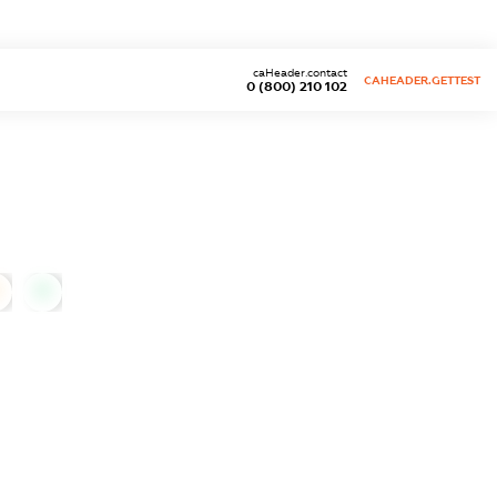
caHeader.contact
CAHEADER.GETTEST
0 (800) 210 102
0