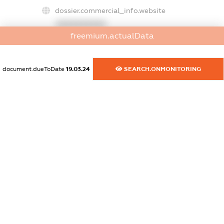
dossier.commercial_info.website
XXXXXXXXXX
freemium.actualData
dossier.commercial_info.activity
XXXXXXXXXX
document.dueToDate
19.03.24
SEARCH.ONMONITORING
freemium.exampleText_1
freemium.exampleText_2
freemium.anonymousPerSearch2
FREEMIUM.DETAILS
FREEMIUM.REGISTER