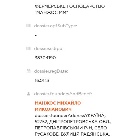
ФЕРМЕРСЬКЕ ГОСПОДАРСТВО
"МАНЖОС ММ"
dossier.opfSubType:
-
dossier.edrpo:
38304190
dossier.regDate:
16.01.13
dossier.foundersAndBenef:
МАНЖОС МИХАЙЛО
МИКОЛАЙОВИЧ
dossier.founderAddress
УКРАЇНА,
52752, ДНІПРОПЕТРОВСЬКА ОБЛ.,
ПЕТРОПАВЛІВСЬКИЙ Р-Н, СЕЛО
РУСАКОВЕ, ВУЛИЦЯ РАДЯНСЬКА,