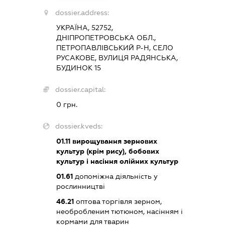
dossier.address:
УКРАЇНА, 52752,
ДНІПРОПЕТРОВСЬКА ОБЛ.,
ПЕТРОПАВЛІВСЬКИЙ Р-Н, СЕЛО
РУСАКОВЕ, ВУЛИЦЯ РАДЯНСЬКА,
БУДИНОК 15
dossier.capital:
0 грн.
dossier.kveds:
01.11
вирощування зернових
культур (крім рису), бобових
культур і насіння олійних культур
01.61
допоміжна діяльність у
рослинництві
46.21
оптова торгівля зерном,
необробленим тютюном, насінням і
кормами для тварин