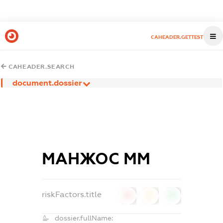
CAHEADER.GETTEST
CAHEADER.SEARCH
document.dossier
МАНЖОС ММ
riskFactors.title
0
0
0
dossier.fullName: