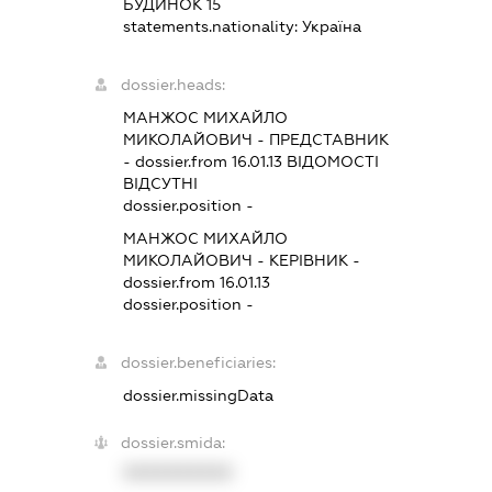
БУДИНОК 15
statements.nationality:
Україна
dossier.heads:
МАНЖОС МИХАЙЛО
МИКОЛАЙОВИЧ
-
ПРЕДСТАВНИК
- dossier.from 16.01.13
ВІДОМОСТІ
ВІДСУТНІ
dossier.position -
МАНЖОС МИХАЙЛО
МИКОЛАЙОВИЧ
-
КЕРІВНИК
-
dossier.from 16.01.13
dossier.position -
dossier.beneficiaries:
dossier.missingData
dossier.smida:
XXXXXXXXXX