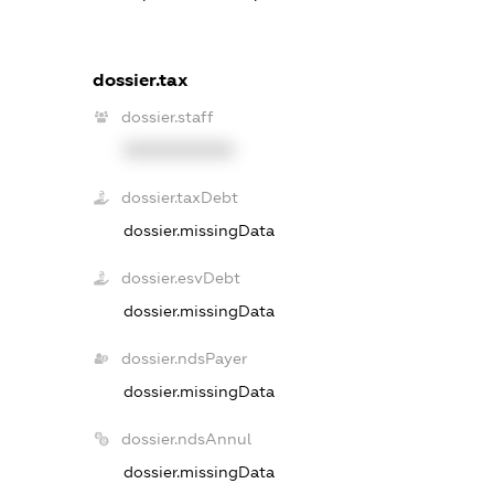
dossier.tax
dossier.staff
XXXXXXXXXX
dossier.taxDebt
dossier.missingData
dossier.esvDebt
dossier.missingData
dossier.ndsPayer
dossier.missingData
dossier.ndsAnnul
dossier.missingData