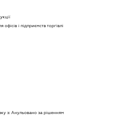
укції
 офісів і підприємств торгівлі
зку з:
Анульовано за рiшенням