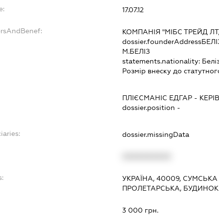
e:
17.07.12
ersAndBenef:
КОМПАНІЯ "МІБС ТРЕЙД ЛТД
dossier.founderAddress
БЕЛІ
М.БЕЛІЗ
statements.nationality:
Белі
Розмір внеску до статутног
ПЛІЄСМАНІС ЕДГАР
-
КЕРІ
dossier.position -
iaries:
dossier.missingData
XXXXXXXXXX
s:
УКРАЇНА, 40009, СУМСЬКА
ПРОЛЕТАРСЬКА, БУДИНОК 
:
3 000 грн.