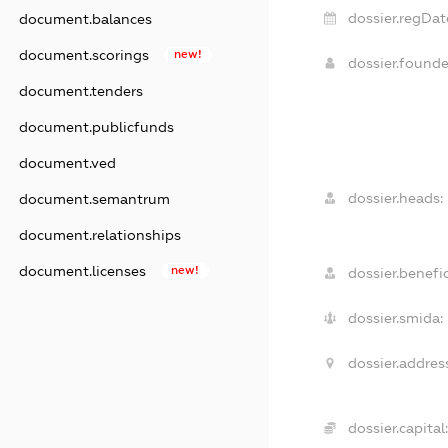
dossier.regDat
document.balances
document.scorings
new!
dossier.found
document.tenders
document.publicfunds
document.ved
dossier.heads:
document.semantrum
document.relationships
document.licenses
new!
dossier.benefic
dossier.smida:
dossier.addres
dossier.capital