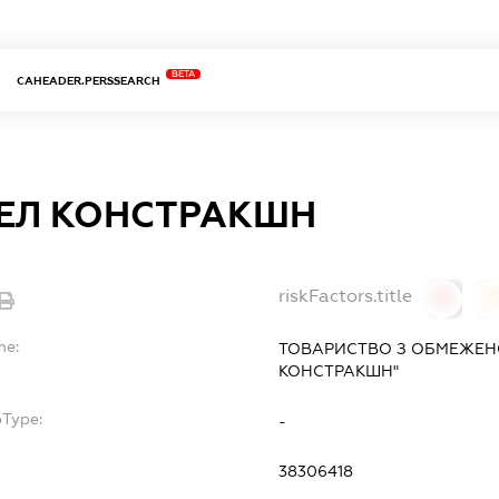
BETA
CAHEADER.PERSSEARCH
ТЕЛ КОНСТРАКШН
riskFactors.title
0
0
me:
ТОВАРИСТВО З ОБМЕЖЕНО
КОНСТРАКШН"
bType:
-
38306418