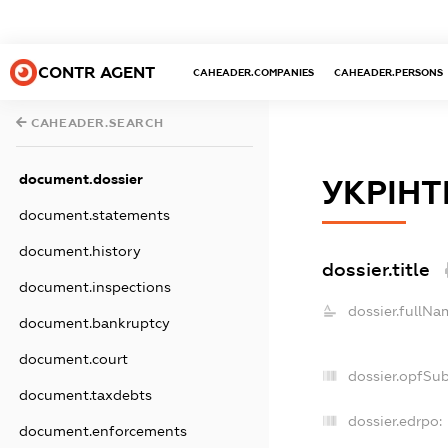
CONTR AGENT
CAHEADER.COMPANIES
CAHEADER.PERSONS
CAHEADER.SEARCH
document.dossier
УКРІН
document.statements
document.history
dossier.title
document.inspections
dossier.fullNa
document.bankruptcy
document.court
dossier.opfSu
document.taxdebts
dossier.edrpo:
document.enforcements