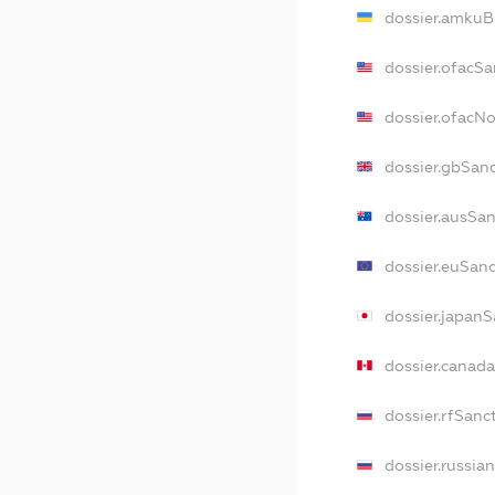
dossier.amkuB
dossier.ofacSa
dossier.ofacN
dossier.gbSan
dossier.ausSa
dossier.euSan
dossier.japan
dossier.canad
dossier.rfSanc
dossier.russia