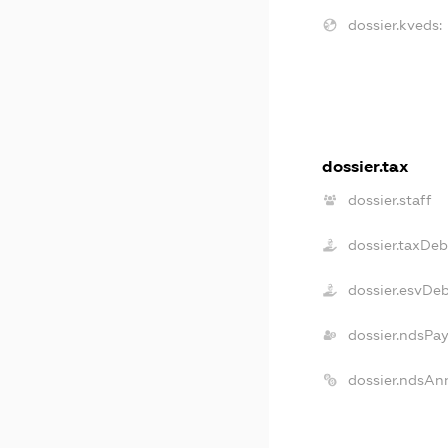
dossier.kveds:
dossier.tax
dossier.staff
dossier.taxDeb
dossier.esvDe
dossier.ndsPa
dossier.ndsAn