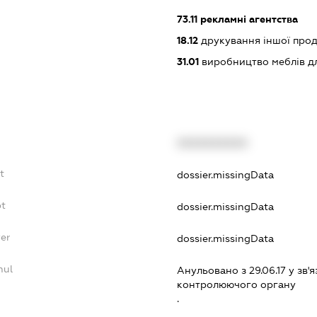
73.11
рекламні агентства
18.12
друкування іншої прод
31.01
виробництво меблів для
XXXXXXXXXX
t
dossier.missingData
bt
dossier.missingData
yer
dossier.missingData
nul
Анульовано з 29.06.17 у зв'я
контролюючого органу
.