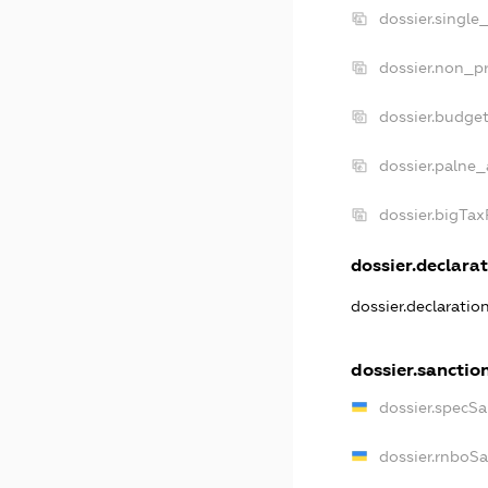
dossier.single
dossier.non_pr
dossier.budge
dossier.palne_
dossier.bigTa
dossier.declarat
dossier.declarati
dossier.sanctio
dossier.specS
dossier.rnboS