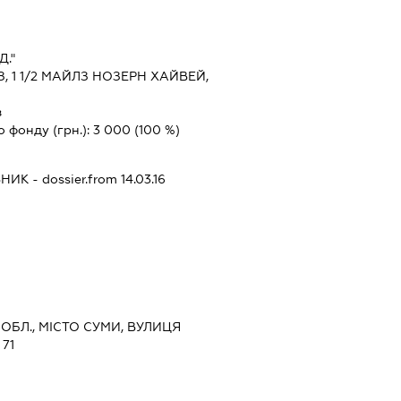
."
З, 1 1/2 МАЙЛЗ НОЗЕРН ХАЙВЕЙ,
з
о фонду (грн.):
3 000
(100 %)
ВНИК
- dossier.from 14.03.16
 ОБЛ., МІСТО СУМИ, ВУЛИЦЯ
71