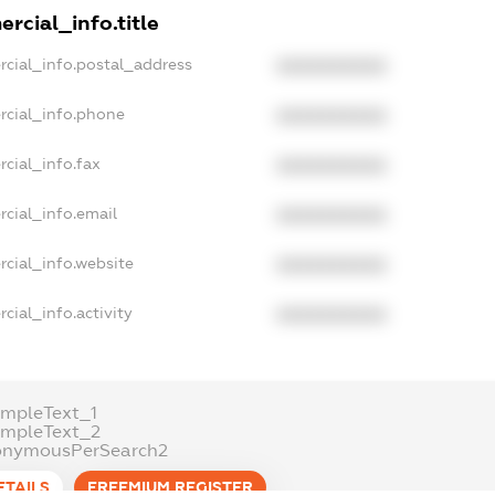
rcial_info.title
rcial_info.postal_address
XXXXXXXXXX
rcial_info.phone
XXXXXXXXXX
cial_info.fax
XXXXXXXXXX
cial_info.email
XXXXXXXXXX
rcial_info.website
XXXXXXXXXX
cial_info.activity
XXXXXXXXXX
ampleText_1
ampleText_2
onymousPerSearch2
ETAILS
FREEMIUM.REGISTER