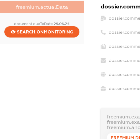
dossier.comme
freemium.actualData
dossier.comme
document.dueToDate
29.06.24
SEARCH.ONMONITORING
dossier.comme
dossier.commer
dossier.commer
dossier.comme
dossier.commer
freemium.ex
freemium.ex
freemium.an
FREEMIUM.D