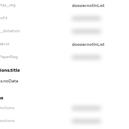
_tax_reg
dossier.notInList
ofit
XXXXXXXXXX
t_dotation
XXXXXXXXXX
akciz
dossier.notInList
xPayerReg
XXXXXXXXXX
ions.title
ons.noData
ns
anctions
XXXXXXXXXX
anctions
XXXXXXXXXX