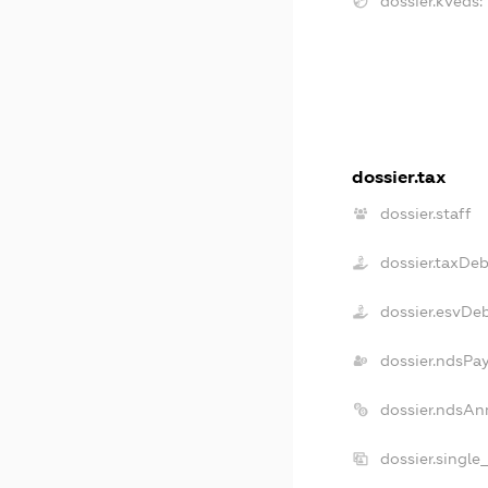
dossier.kveds:
dossier.tax
dossier.staff
dossier.taxDe
dossier.esvDe
dossier.ndsPa
dossier.ndsAn
dossier.single