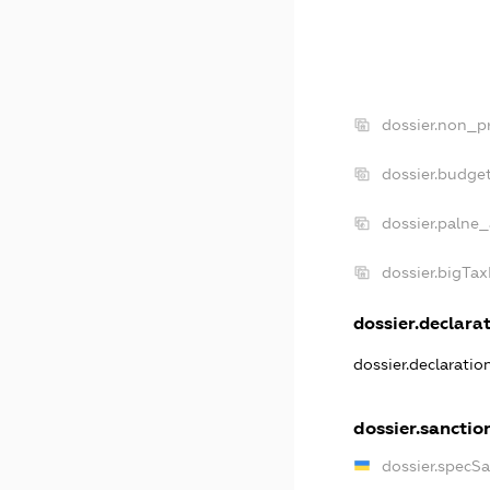
dossier.non_pr
dossier.budge
dossier.palne_
dossier.bigTa
dossier.declarat
dossier.declarati
dossier.sanctio
dossier.specS