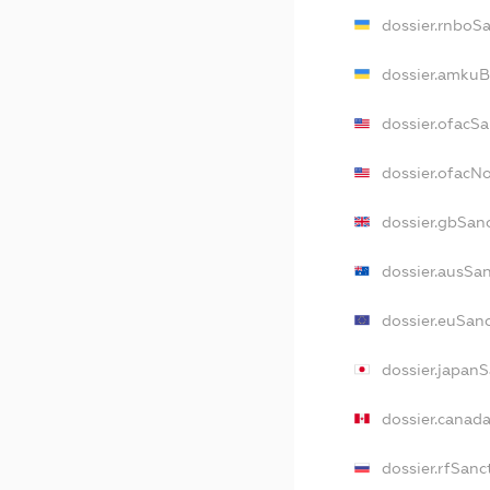
dossier.rnboS
dossier.amkuB
dossier.ofacS
dossier.ofac
dossier.gbSan
dossier.ausSa
dossier.euSan
dossier.japan
dossier.canad
dossier.rfSanc