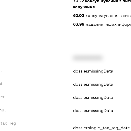
70.22
консультування з пита
керування
62.02
консультування з пит
63.99
надання інших інформац
XXXXXXXXXX
bt
dossier.missingData
bt
dossier.missingData
yer
dossier.missingData
nul
dossier.missingData
_tax_reg
dossier.single_tax_reg_date -