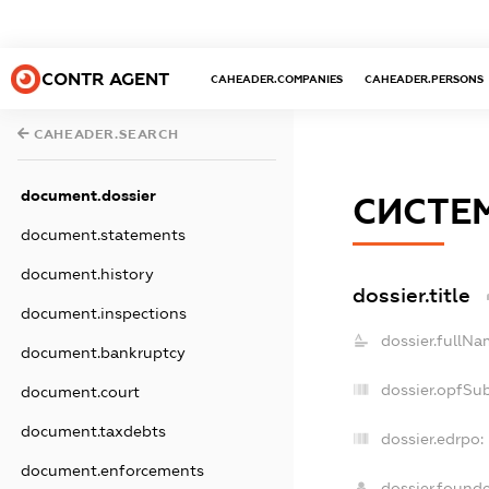
CONTR AGENT
CAHEADER.COMPANIES
CAHEADER.PERSONS
CAHEADER.SEARCH
document.dossier
СИСТЕ
document.statements
document.history
dossier.title
document.inspections
dossier.fullNa
document.bankruptcy
dossier.opfSu
document.court
document.taxdebts
dossier.edrpo:
document.enforcements
dossier.found