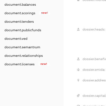
document.balances
document.scorings
new!
document.tenders
dossier.heads:
document.publicfunds
document.ved
document.semantrum
document.relationships
dossier.benefic
document.licenses
new!
dossier.smida:
dossier.addres
dossier.capital