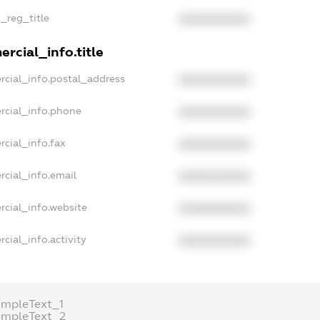
n_reg_title
XXXXXXXXXX
rcial_info.title
rcial_info.postal_address
XXXXXXXXXX
rcial_info.phone
XXXXXXXXXX
rcial_info.fax
XXXXXXXXXX
rcial_info.email
XXXXXXXXXX
rcial_info.website
XXXXXXXXXX
cial_info.activity
XXXXXXXXXX
ampleText_1
ampleText_2