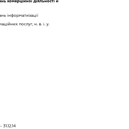
нь комерційної діяльності й
ань інформатизації
ійних послуг, н. в. і. у.
 31.12.14