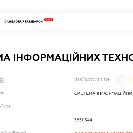
BETA
CAHEADER.PERSSEARCH
МА ІНФОРМАЦІЙНИХ ТЕХН
riskFactors.title
0
0
me:
СИСТЕМА ІНФОРМАЦІЙНИ
bType:
-
38311344
ersAndBenef: