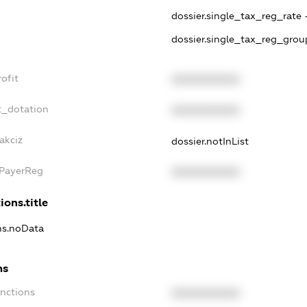
dossier.single_tax_reg_rate 
dossier.single_tax_reg_grou
ofit
XXXXXXXXXX
t_dotation
XXXXXXXXXX
akciz
dossier.notInList
xPayerReg
XXXXXXXXXX
ions.title
ons.noData
ns
anctions
XXXXXXXXXX