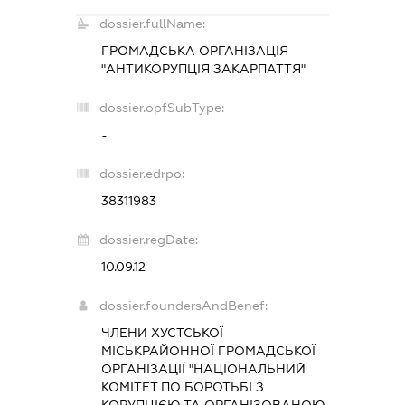
dossier.fullName:
ГРОМАДСЬКА ОРГАНІЗАЦІЯ
"АНТИКОРУПЦІЯ ЗАКАРПАТТЯ"
dossier.opfSubType:
-
dossier.edrpo:
38311983
dossier.regDate:
10.09.12
dossier.foundersAndBenef:
ЧЛЕНИ ХУСТСЬКОЇ
МІСЬКРАЙОННОЇ ГРОМАДСЬКОЇ
ОРГАНІЗАЦІЇ "НАЦІОНАЛЬНИЙ
КОМІТЕТ ПО БОРОТЬБІ З
КОРУПЦІЄЮ ТА ОРГАНІЗОВАНОЮ