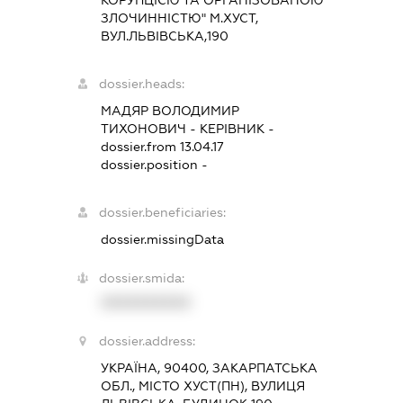
ЗЛОЧИННІСТЮ" М.ХУСТ,
ВУЛ.ЛЬВІВСЬКА,190
dossier.heads:
МАДЯР ВОЛОДИМИР
ТИХОНОВИЧ
-
КЕРІВНИК
-
dossier.from 13.04.17
dossier.position -
dossier.beneficiaries:
dossier.missingData
dossier.smida:
XXXXXXXXXX
dossier.address:
УКРАЇНА, 90400, ЗАКАРПАТСЬКА
ОБЛ., МІСТО ХУСТ(ПН), ВУЛИЦЯ