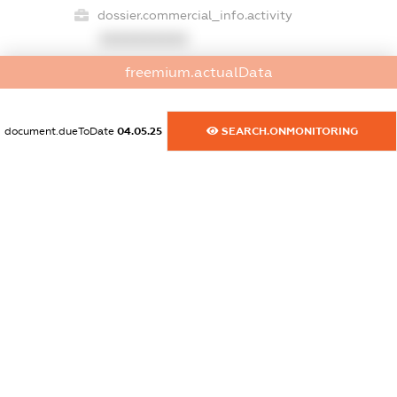
dossier.commercial_info.activity
XXXXXXXXXX
freemium.actualData
freemium.exampleText_1
freemium.exampleText_2
document.dueToDate
04.05.25
SEARCH.ONMONITORING
freemium.anonymousPerSearch2
FREEMIUM.DETAILS
FREEMIUM.REGISTER