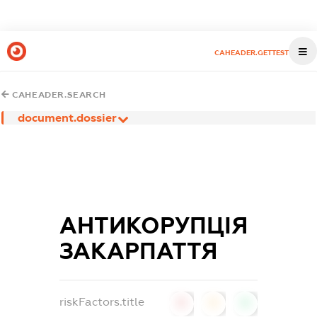
CAHEADER.GETTEST
CAHEADER.SEARCH
document.dossier
АНТИКОРУПЦІЯ
ЗАКАРПАТТЯ
riskFactors.title
0
0
0