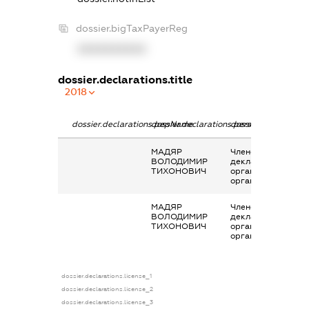
dossier.bigTaxPayerReg
XXXXXXXXXX
dossier.declarations.title
2018
dossier.declarations.pepName
dossier.declarations.personName
dossier.declaration
МАДЯР
Членство суб’єкта
ВОЛОДИМИР
декларування в
ТИХОНОВИЧ
організаціях та їх
органах
МАДЯР
Членство суб’єкта
ВОЛОДИМИР
декларування в
ТИХОНОВИЧ
організаціях та їх
органах
dossier.declarations.license_1
dossier.declarations.license_2
dossier.declarations.license_3