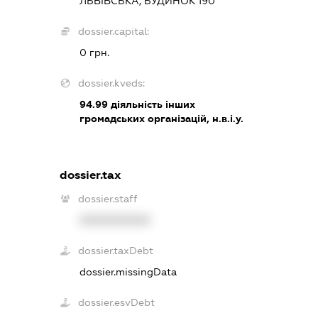
ЛЬВІВСЬКА, БУДИНОК 190
dossier.capital:
0 грн.
dossier.kveds:
94.99
діяльність інших
громадських організацій, н.в.і.у.
dossier.tax
dossier.staff
XXXXXXXXXX
dossier.taxDebt
dossier.missingData
dossier.esvDebt