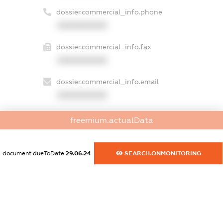
dossier.commercial_info.phone
XXXXXXXXXX
dossier.commercial_info.fax
XXXXXXXXXX
dossier.commercial_info.email
XXXXXXXXXX
dossier.commercial_info.website
freemium.actualData
XXXXXXXXXX
dossier.commercial_info.activity
document.dueToDate
29.06.24
SEARCH.ONMONITORING
XXXXXXXXXX
freemium.exampleText_1
freemium.exampleText_2