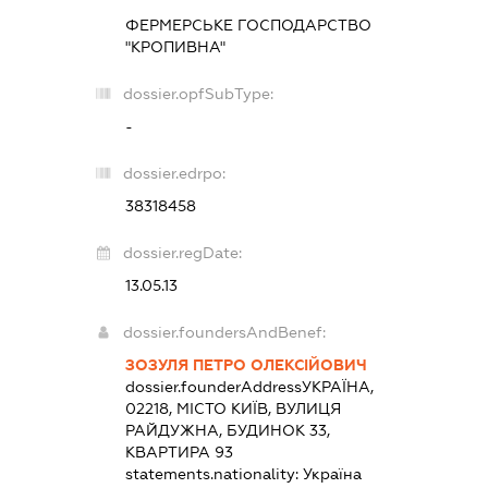
ФЕРМЕРСЬКЕ ГОСПОДАРСТВО
"КРОПИВНА"
dossier.opfSubType:
-
dossier.edrpo:
38318458
dossier.regDate:
13.05.13
dossier.foundersAndBenef:
ЗОЗУЛЯ ПЕТРО ОЛЕКСІЙОВИЧ
dossier.founderAddress
УКРАЇНА,
02218, МІСТО КИЇВ, ВУЛИЦЯ
РАЙДУЖНА, БУДИНОК 33,
КВАРТИРА 93
statements.nationality:
Україна