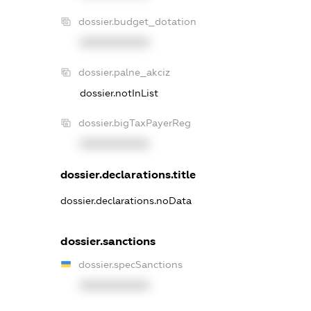
dossier.budget_dotation
XXXXXXXXXX
dossier.palne_akciz
dossier.notInList
dossier.bigTaxPayerReg
XXXXXXXXXX
dossier.declarations.title
dossier.declarations.noData
dossier.sanctions
dossier.specSanctions
XXXXXXXXXX