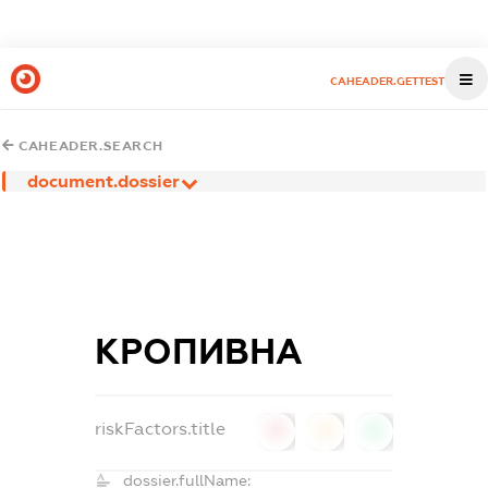
CAHEADER.GETTEST
CAHEADER.SEARCH
document.dossier
КРОПИВНА
riskFactors.title
0
0
0
dossier.fullName: