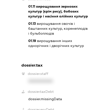
01.11
вирощування зернових
культур (крім рису), бобових
культур і насіння олійних культур
01.13
вирощування овочів і
баштанних культур, коренеплодів
і бульбоплодів
01.19
вирощування інших
однорічних і дворічних культур
dossier.tax
dossier.staff
XXXXXXXXXX
dossier.taxDebt
dossier.missingData
dossier.esvDebt