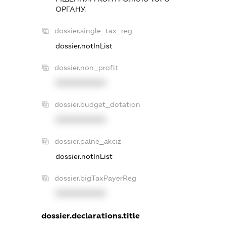
ОРГАНУ.
dossier.single_tax_reg
dossier.notInList
dossier.non_profit
XXXXXXXXXX
dossier.budget_dotation
XXXXXXXXXX
dossier.palne_akciz
dossier.notInList
dossier.bigTaxPayerReg
XXXXXXXXXX
dossier.declarations.title