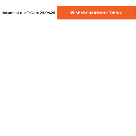
dossier.commercial_info.activity
document.dueToDate
25.04.25
SEARCH.ONMONITORING
XXXXXXXXXX
freemium.exampleText_1
freemium.exampleText_2
freemium.anonymousPerSearch2
FREEMIUM.DETAILS
FREEMIUM.REGISTER