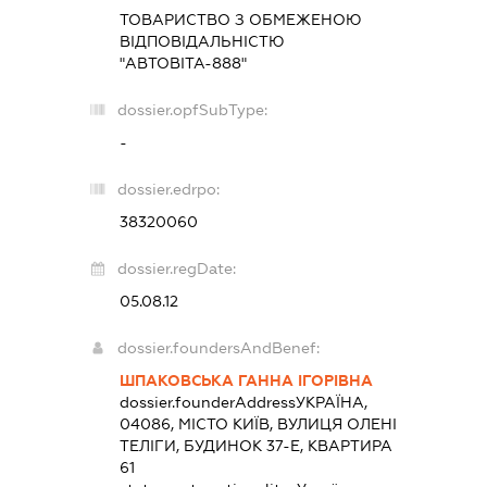
ТОВАРИСТВО З ОБМЕЖЕНОЮ
ВІДПОВІДАЛЬНІСТЮ
"АВТОВІТА-888"
dossier.opfSubType:
-
dossier.edrpo:
38320060
dossier.regDate:
05.08.12
dossier.foundersAndBenef:
ШПАКОВСЬКА ГАННА ІГОРІВНА
dossier.founderAddress
УКРАЇНА,
04086, МІСТО КИЇВ, ВУЛИЦЯ ОЛЕНІ
ТЕЛІГИ, БУДИНОК 37-Е, КВАРТИРА
61