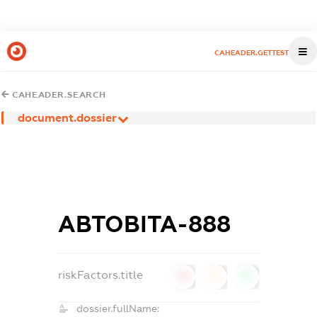
CAHEADER.GETTEST
CAHEADER.SEARCH
document.dossier
АВТОВІТА-888
riskFactors.title
0
0
0
dossier.fullName: