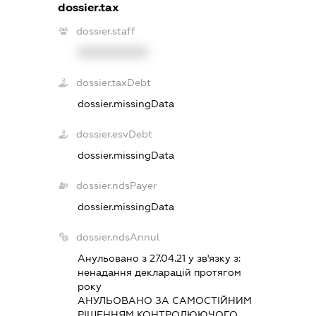
dossier.tax
dossier.staff
XXXXXXXXXX
dossier.taxDebt
dossier.missingData
dossier.esvDebt
dossier.missingData
dossier.ndsPayer
dossier.missingData
dossier.ndsAnnul
Анульовано з 27.04.21 у зв'язку з:
ненадання декларацiй протягом
року
АНУЛЬОВАНО ЗА САМОСТIЙНИМ
РIШЕННЯМ КОНТРОЛЮЮЧОГО