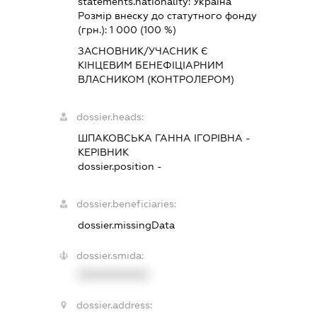
statements.nationality:
Україна
Розмір внеску до статутного фонду
(грн.):
1 000
(100 %)
ЗАСНОВНИК/УЧАСНИК Є
КІНЦЕВИМ БЕНЕФІЦІАРНИМ
ВЛАСНИКОМ (КОНТРОЛЕРОМ)
dossier.heads:
ШПАКОВСЬКА ГАННА ІГОРІВНА
-
КЕРІВНИК
dossier.position -
dossier.beneficiaries:
dossier.missingData
dossier.smida:
XXXXXXXXXX
dossier.address: