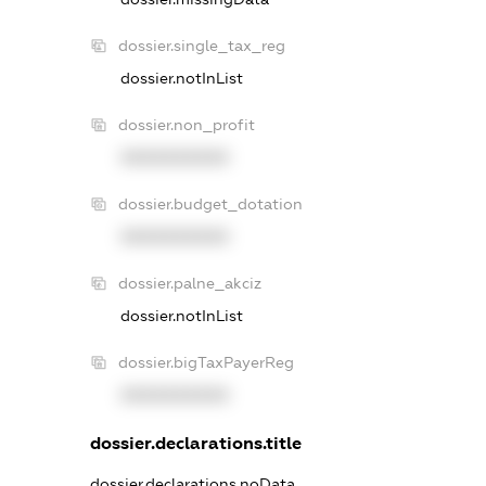
dossier.single_tax_reg
dossier.notInList
dossier.non_profit
XXXXXXXXXX
dossier.budget_dotation
XXXXXXXXXX
dossier.palne_akciz
dossier.notInList
dossier.bigTaxPayerReg
XXXXXXXXXX
dossier.declarations.title
dossier.declarations.noData