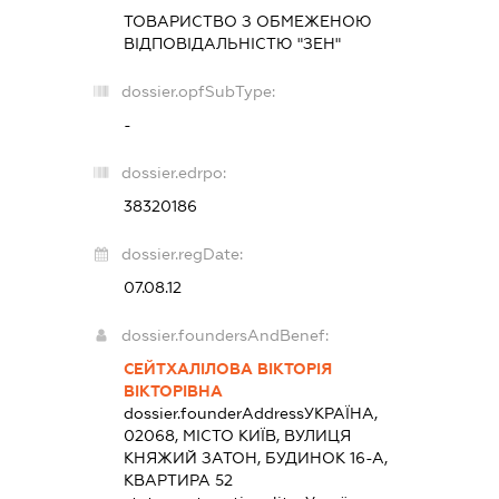
ТОВАРИСТВО З ОБМЕЖЕНОЮ
ВІДПОВІДАЛЬНІСТЮ "ЗЕН"
dossier.opfSubType:
-
dossier.edrpo:
38320186
dossier.regDate:
07.08.12
dossier.foundersAndBenef:
СЕЙТХАЛІЛОВА ВІКТОРІЯ
ВІКТОРІВНА
dossier.founderAddress
УКРАЇНА,
02068, МІСТО КИЇВ, ВУЛИЦЯ
КНЯЖИЙ ЗАТОН, БУДИНОК 16-А,
КВАРТИРА 52