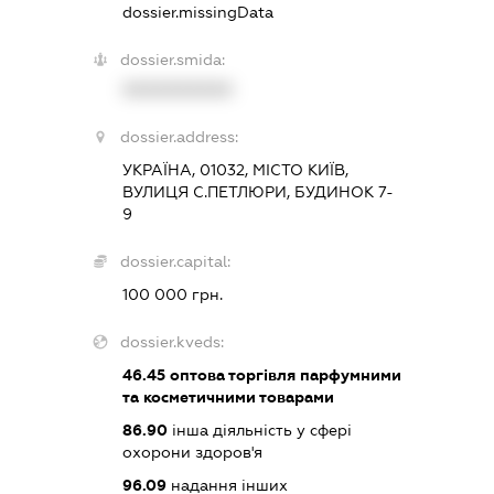
dossier.missingData
dossier.smida:
XXXXXXXXXX
dossier.address:
УКРАЇНА, 01032, МІСТО КИЇВ,
ВУЛИЦЯ С.ПЕТЛЮРИ, БУДИНОК 7-
9
dossier.capital:
100 000 грн.
dossier.kveds:
46.45
оптова торгівля парфумними
та косметичними товарами
86.90
інша діяльність у сфері
охорони здоров'я
96.09
надання інших