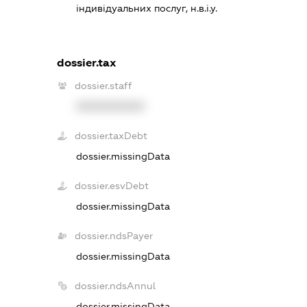
індивідуальних послуг, н.в.і.у.
dossier.tax
dossier.staff
XXXXXXXXXX
dossier.taxDebt
dossier.missingData
dossier.esvDebt
dossier.missingData
dossier.ndsPayer
dossier.missingData
dossier.ndsAnnul
dossier.missingData