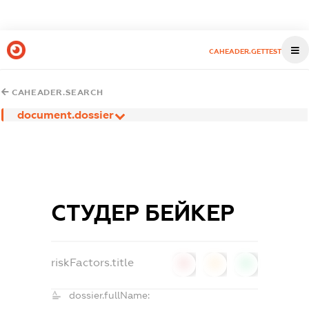
CAHEADER.GETTEST
CAHEADER.SEARCH
document.dossier
СТУДЕР БЕЙКЕР
riskFactors.title
0
0
0
dossier.fullName: