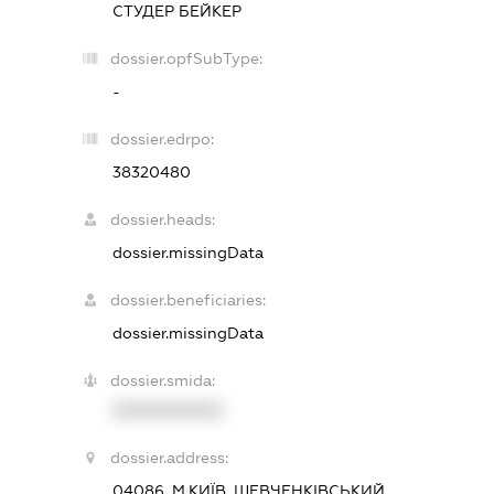
СТУДЕР БЕЙКЕР
dossier.opfSubType:
-
dossier.edrpo:
38320480
dossier.heads:
dossier.missingData
dossier.beneficiaries:
dossier.missingData
dossier.smida:
XXXXXXXXXX
dossier.address:
04086, М.КИЇВ, ШЕВЧЕНКІВСЬКИЙ,