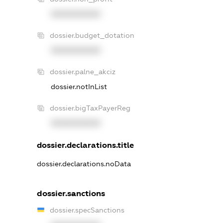
XXXXXXXXXX
dossier.budget_dotation
XXXXXXXXXX
dossier.palne_akciz
dossier.notInList
dossier.bigTaxPayerReg
XXXXXXXXXX
dossier.declarations.title
dossier.declarations.noData
dossier.sanctions
dossier.specSanctions