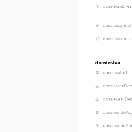
dossier.addres
dossier.capital
dossier.kveds:
dossier.tax
dossier.staff
dossier.taxDeb
dossier.esvDe
dossier.ndsPa
dossier.ndsAn