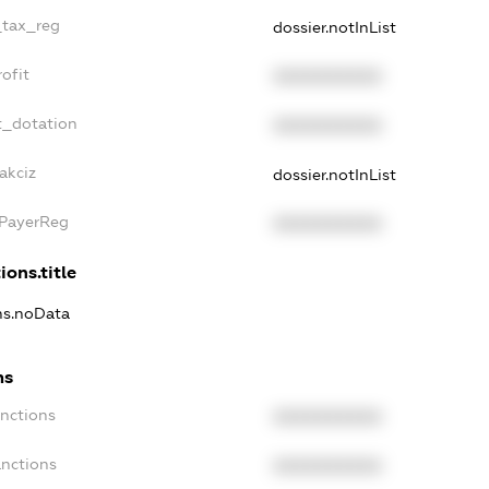
_tax_reg
dossier.notInList
ofit
XXXXXXXXXX
t_dotation
XXXXXXXXXX
akciz
dossier.notInList
xPayerReg
XXXXXXXXXX
ions.title
ons.noData
ns
anctions
XXXXXXXXXX
anctions
XXXXXXXXXX