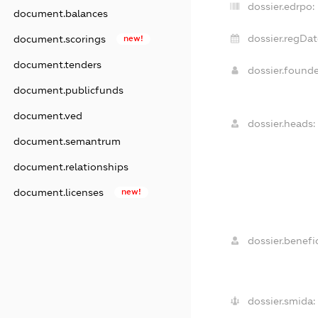
dossier.edrpo:
document.balances
dossier.regDat
document.scorings
new!
document.tenders
dossier.found
document.publicfunds
document.ved
dossier.heads:
document.semantrum
document.relationships
document.licenses
new!
dossier.benefic
dossier.smida: