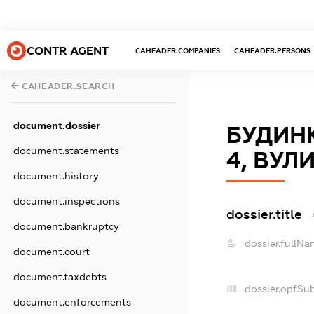
CONTR AGENT
CAHEADER.COMPANIES
CAHEADER.PERSONS
CAHEADER.SEARCH
document.dossier
БУДИНК
document.statements
4, ВУЛИ
document.history
document.inspections
dossier.title
document.bankruptcy
dossier.fullNa
document.court
document.taxdebts
dossier.opfSu
document.enforcements