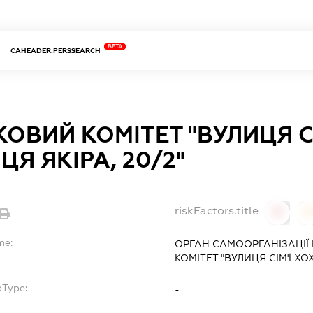
BETA
CAHEADER.PERSSEARCH
ОВИЙ КОМІТЕТ "ВУЛИЦЯ С
ЦЯ ЯКІРА, 20/2"
riskFactors.title
0
0
me:
ОРГАН САМООРГАНІЗАЦІЇ
КОМІТЕТ "ВУЛИЦЯ СІМ'Ї ХОХ
bType:
-