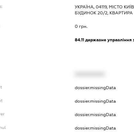
s:
УКРАЇНА, 04119, МІСТО КИ
БУДИНОК 20/2, КВАРТИРА 
:
0 грн.
84.11
державне управління 
XXXXXXXXXX
t
dossier.missingData
bt
dossier.missingData
yer
dossier.missingData
nul
dossier.missingData