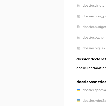
dossier.single
dossier.non_pr
dossier.budge
dossier.palne_
dossier.bigTa
dossier.declarat
dossier.declarati
dossier.sanctio
dossier.specS
dossier.rnboS