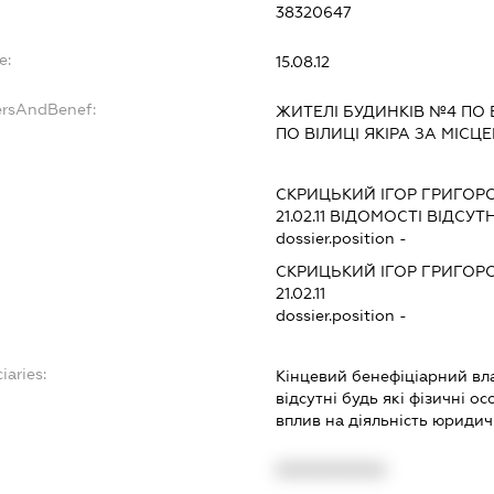
38320647
e:
15.08.12
ersAndBenef:
ЖИТЕЛІ БУДИНКІВ №4 ПО В
ПО ВІЛИЦІ ЯКІРА ЗА МІС
СКРИЦЬКИЙ ІГОР ГРИГОР
21.02.11
ВІДОМОСТІ ВІДСУТН
dossier.position -
СКРИЦЬКИЙ ІГОР ГРИГОР
21.02.11
dossier.position -
iaries:
Кінцевий бенефіціарний вла
відсутні будь які фізичні о
вплив на діяльність юридич
XXXXXXXXXX