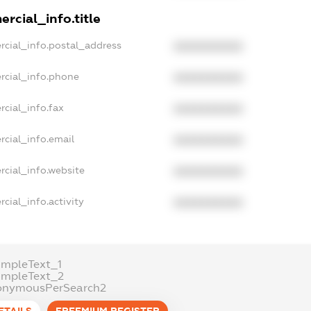
rcial_info.title
rcial_info.postal_address
XXXXXXXXXX
rcial_info.phone
XXXXXXXXXX
cial_info.fax
XXXXXXXXXX
rcial_info.email
XXXXXXXXXX
rcial_info.website
XXXXXXXXXX
cial_info.activity
XXXXXXXXXX
ampleText_1
ampleText_2
onymousPerSearch2
ETAILS
FREEMIUM.REGISTER