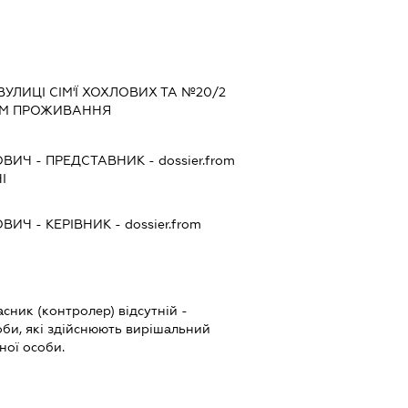
УЛИЦІ СІМ'Ї ХОХЛОВИХ ТА №20/2
ЦЕМ ПРОЖИВАННЯ
ОВИЧ
-
ПРЕДСТАВНИК
- dossier.from
І
ОВИЧ
-
КЕРІВНИК
- dossier.from
сник (контролер) відсутній -
соби, які здійснюють вирішальний
ної особи.