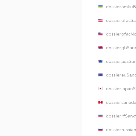
dossier.amkuB
dossier.ofacSa
dossier.ofacN
dossier.gbSan
dossier.ausSa
dossier.euSan
dossier.japan
dossier.canad
dossier.rfSanc
dossier.russia