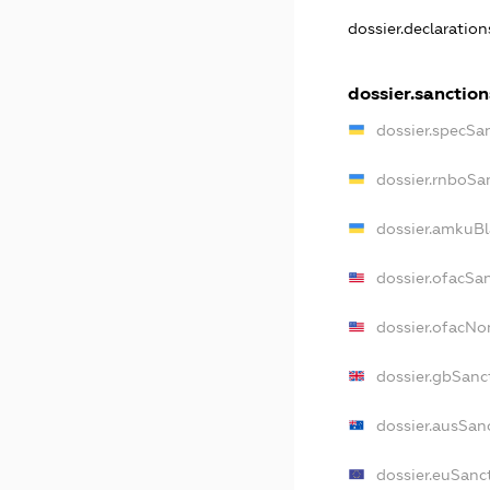
dossier.declaratio
dossier.sanction
dossier.specSa
dossier.rnboSa
dossier.amkuBl
dossier.ofacSa
dossier.ofacN
dossier.gbSanc
dossier.ausSan
dossier.euSanc