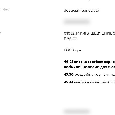
aries:
dossier.missingData
XXXXXXXXXX
:
01032, М.КИЇВ, ШЕВЧЕНКІ
119А, 22
1 000 грн.
46.21
оптова торгівля зерн
насінням і кормами для тва
47.30
роздрібна торгівля п
49.41
вантажний автомобіль
XXXXXXXXXX