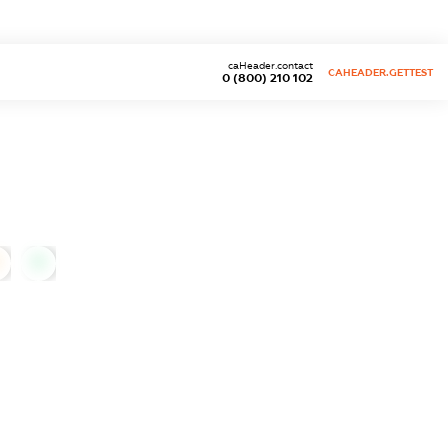
caHeader.contact
CAHEADER.GETTEST
0 (800) 210 102
0