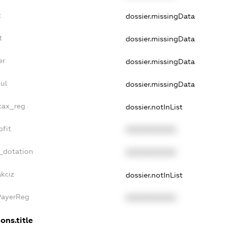
t
dossier.missingData
t
dossier.missingData
er
dossier.missingData
ul
dossier.missingData
_tax_reg
dossier.notInList
ofit
XXXXXXXXXX
_dotation
XXXXXXXXXX
akciz
dossier.notInList
PayerReg
XXXXXXXXXX
ons.title