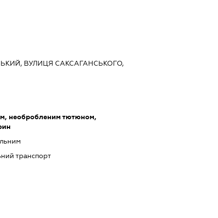
ВСЬКИЙ, ВУЛИЦЯ САКСАГАНСЬКОГО,
ом, необробленим тютюном,
рин
альним
ний транспорт