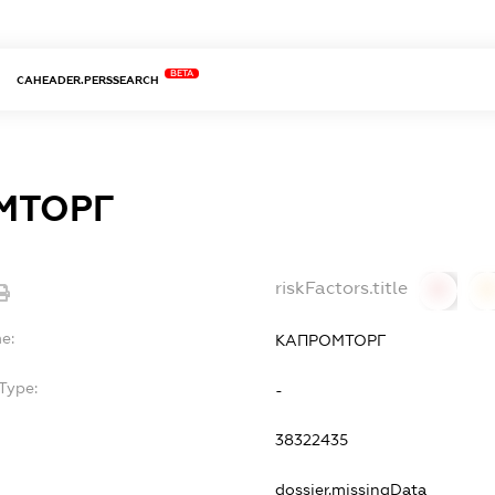
BETA
CAHEADER.PERSSEARCH
МТОРГ
riskFactors.title
0
0
e:
КАПРОМТОРГ
Type:
-
38322435
dossier.missingData