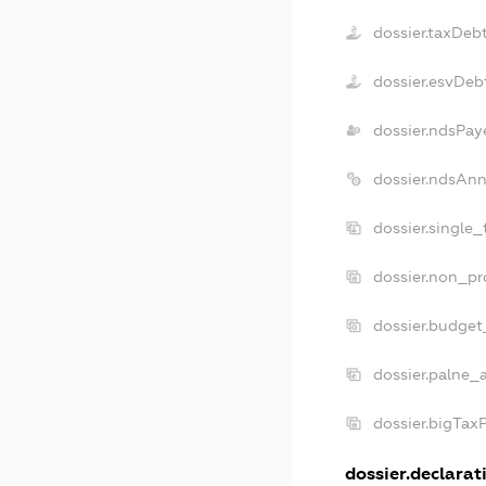
dossier.taxDeb
dossier.esvDeb
dossier.ndsPay
dossier.ndsAnn
dossier.single
dossier.non_pr
dossier.budget
dossier.palne_
dossier.bigTax
dossier.declarati