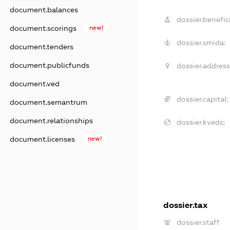
document.balances
dossier.benefici
document.scorings
new!
dossier.smida:
document.tenders
document.publicfunds
dossier.address
document.ved
dossier.capital:
document.semantrum
document.relationships
dossier.kveds:
document.licenses
new!
dossier.tax
dossier.staff