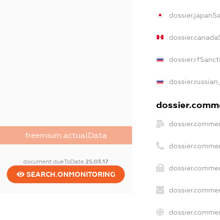
dossier.japanS
dossier.canada
dossier.rfSanct
dossier.russian
dossier.comme
dossier.commer
freemium.actualData
dossier.commer
document.dueToDate
25.03.17
dossier.commer
SEARCH.ONMONITORING
dossier.commer
dossier.commer