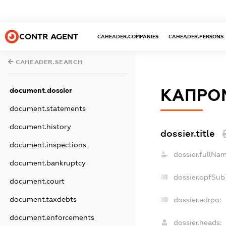
CONTR AGENT
CAHEADER.COMPANIES
CAHEADER.PERSONS
CAHEADER.SEARCH
КАПРО
document.dossier
document.statements
document.history
dossier.title
document.inspections
dossier.fullNam
document.bankruptcy
dossier.opfSub
document.court
document.taxdebts
dossier.edrpo:
document.enforcements
dossier.heads: