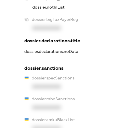
dossier.notInList
dossier.bigTaxPayerReg
XXXXXXXXXX
dossier.declarations.title
dossier.declarations.noData
dossier.sanctions
dossier.specSanctions
XXXXXXXXXX
dossier.rnboSanctions
XXXXXXXXXX
dossier.amkuBlackList