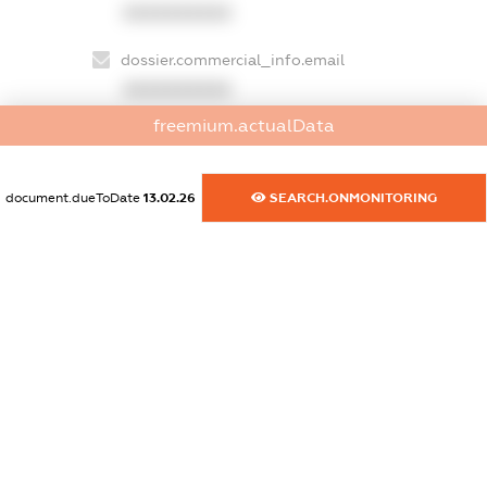
XXXXXXXXXX
dossier.commercial_info.email
XXXXXXXXXX
freemium.actualData
dossier.commercial_info.website
XXXXXXXXXX
document.dueToDate
13.02.26
SEARCH.ONMONITORING
dossier.commercial_info.activity
XXXXXXXXXX
freemium.exampleText_1
freemium.exampleText_2
freemium.anonymousPerSearch2
FREEMIUM.DETAILS
FREEMIUM.REGISTER