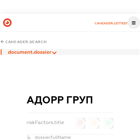
CAHEADER.GETTEST
CAHEADER.SEARCH
document.dossier
АДОРР ГРУП
riskFactors.title
0
0
0
dossier.fullName: