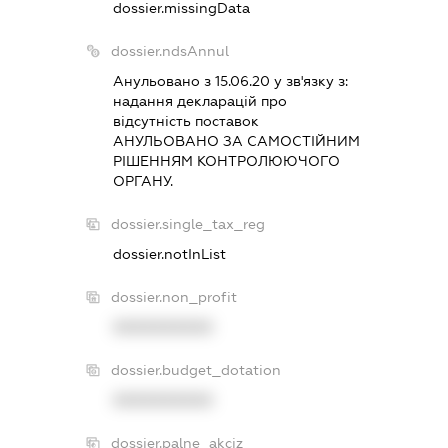
dossier.missingData
dossier.ndsAnnul
Анульовано з 15.06.20 у зв'язку з:
надання декларацiй про
вiдсутнiсть поставок
АНУЛЬОВАНО ЗА САМОСТIЙНИМ
РIШЕННЯМ КОНТРОЛЮЮЧОГО
ОРГАНУ.
dossier.single_tax_reg
dossier.notInList
dossier.non_profit
XXXXXXXXXX
dossier.budget_dotation
XXXXXXXXXX
dossier.palne_akciz