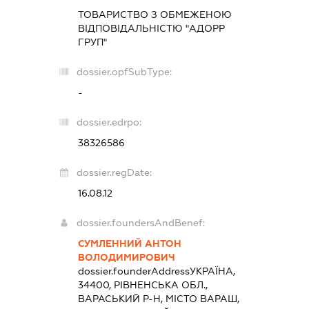
ТОВАРИСТВО З ОБМЕЖЕНОЮ
ВІДПОВІДАЛЬНІСТЮ "АДОРР
ГРУП"
dossier.opfSubType:
-
dossier.edrpo:
38326586
dossier.regDate:
16.08.12
dossier.foundersAndBenef:
СУМЛЕННИЙ АНТОН
ВОЛОДИМИРОВИЧ
dossier.founderAddress
УКРАЇНА,
34400, РІВНЕНСЬКА ОБЛ.,
ВАРАСЬКИЙ Р-Н, МІСТО ВАРАШ,