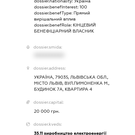
dossier.nationality:
Україна
dossier.benefInterest:
100
dossier.benefType:
Прямий
вирішальний вплив
dossier.benefRole:
КІНЦЕВИЙ
БЕНЕФІЦІАРНИЙ ВЛАСНИК
dossier.smida:
XXXXXXXXXX
dossier.address:
УКРАЇНА, 79035, ЛЬВІВСЬКА ОБЛ.,
МІСТО ЛЬВІВ, ВУЛ.ПИМОНЕНКА М.,
БУДИНОК 7А, КВАРТИРА 4
dossier.capital:
20 000 грн.
dossier.kveds:
35.11
виробництво електроенергії