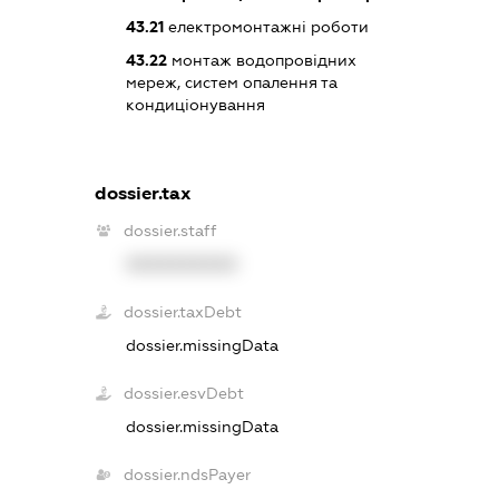
43.21
електромонтажні роботи
43.22
монтаж водопровідних
мереж, систем опалення та
кондиціонування
dossier.tax
dossier.staff
XXXXXXXXXX
dossier.taxDebt
dossier.missingData
dossier.esvDebt
dossier.missingData
dossier.ndsPayer