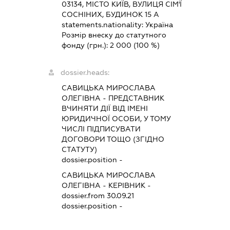
03134, МІСТО КИЇВ, ВУЛИЦЯ СІМ'Ї
СОСНІНИХ, БУДИНОК 15 А
statements.nationality:
Україна
Розмір внеску до статутного
фонду (грн.):
2 000
(100 %)
dossier.heads:
САВИЦЬКА МИРОСЛАВА
ОЛЕГІВНА
-
ПРЕДСТАВНИК
ВЧИНЯТИ ДІЇ ВІД ІМЕНІ
ЮРИДИЧНОЇ ОСОБИ, У ТОМУ
ЧИСЛІ ПІДПИСУВАТИ
ДОГОВОРИ ТОЩО (ЗГІДНО
СТАТУТУ)
dossier.position -
САВИЦЬКА МИРОСЛАВА
ОЛЕГІВНА
-
КЕРІВНИК
-
dossier.from 30.09.21
dossier.position -