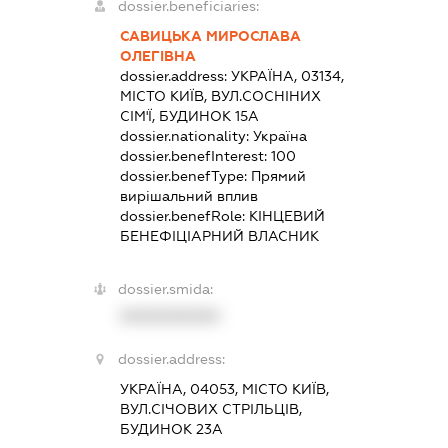
dossier.beneficiaries:
САВИЦЬКА МИРОСЛАВА
ОЛЕГІВНА
dossier.address:
УКРАЇНА, 03134,
МІСТО КИЇВ, ВУЛ.СОСНІНИХ
СІМ'Ї, БУДИНОК 15А
dossier.nationality:
Україна
dossier.benefInterest:
100
dossier.benefType:
Прямий
вирішальний вплив
dossier.benefRole:
КІНЦЕВИЙ
БЕНЕФІЦІАРНИЙ ВЛАСНИК
dossier.smida:
XXXXXXXXXX
dossier.address:
УКРАЇНА, 04053, МІСТО КИЇВ,
ВУЛ.СІЧОВИХ СТРІЛЬЦІВ,
БУДИНОК 23А