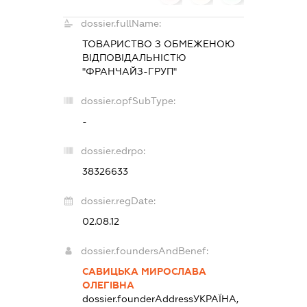
dossier.fullName:
ТОВАРИСТВО З ОБМЕЖЕНОЮ
ВІДПОВІДАЛЬНІСТЮ
"ФРАНЧАЙЗ-ГРУП"
dossier.opfSubType:
-
dossier.edrpo:
38326633
dossier.regDate:
02.08.12
dossier.foundersAndBenef:
САВИЦЬКА МИРОСЛАВА
ОЛЕГІВНА
dossier.founderAddress
УКРАЇНА,