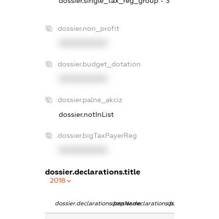
dossier.single_tax_reg_group - 3
dossier.non_profit
XXXXXXXXXX
dossier.budget_dotation
XXXXXXXXXX
dossier.palne_akciz
dossier.notInList
dossier.bigTaxPayerReg
XXXXXXXXXX
dossier.declarations.title
2018
dossier.declarations.pepName
dossier.declarations.personName
dossier.declaratio