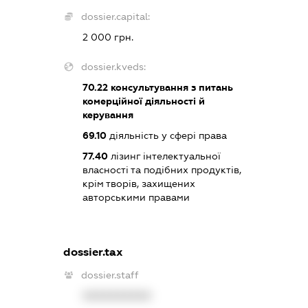
dossier.capital:
2 000 грн.
dossier.kveds:
70.22
консультування з питань
комерційної діяльності й
керування
69.10
діяльність у сфері права
77.40
лізинг інтелектуальної
власності та подібних продуктів,
крім творів, захищених
авторськими правами
dossier.tax
dossier.staff
XXXXXXXXXX