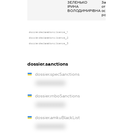
ЗЕЛЕНЬКО
Заробітна плата
ІРИНА
отримана за
ВОЛОДИМИРІВНА
основним місцем
роботи
dossier.declarations.license_1
dossier.declarations.license_2
dossier.declarations.license_3
dossier.sanctions
dossier.specSanctions
XXXXXXXXXX
dossier.rnboSanctions
XXXXXXXXXX
dossier.amkuBlackList
XXXXXXXXXX