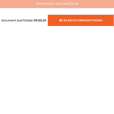
freemium.actualData
dossier.commercial_info.email
XXXXXXXXXX
document.dueToDate
03.02.25
SEARCH.ONMONITORING
dossier.commercial_info.website
XXXXXXXXXX
dossier.commercial_info.activity
XXXXXXXXXX
freemium.exampleText_1
freemium.exampleText_2
freemium.anonymousPerSearch2
FREEMIUM.DETAILS
FREEMIUM.REGISTER