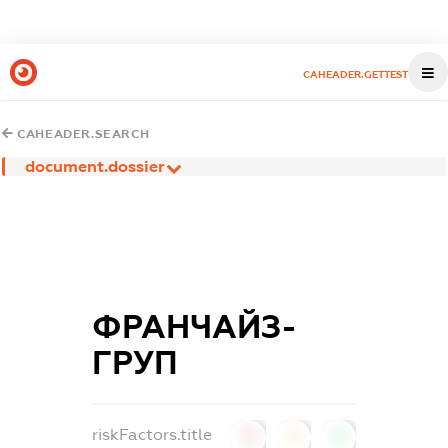
CAHEADER.GETTEST
CAHEADER.SEARCH
document.dossier
ФРАНЧАЙЗ-
ГРУП
riskFactors.title
0
0
0