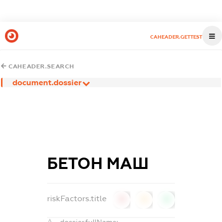
CAHEADER.GETTEST
CAHEADER.SEARCH
document.dossier
БЕТОН МАШ
riskFactors.title
0
0
0