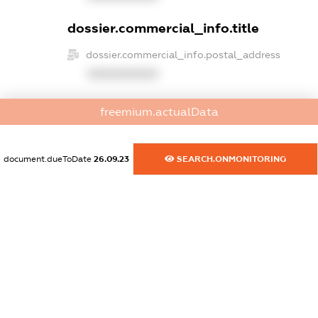
dossier.commercial_info.title
dossier.commercial_info.postal_address
XXXXXXXXXX
dossier.commercial_info.phone
freemium.actualData
XXXXXXXXXX
dossier.commercial_info.fax
document.dueToDate
26.09.23
SEARCH.ONMONITORING
XXXXXXXXXX
dossier.commercial_info.email
XXXXXXXXXX
dossier.commercial_info.website
XXXXXXXXXX
dossier.commercial_info.activity