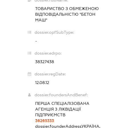
dossier.fullName:
ТОВАРИСТВО З ОБМЕЖЕНОЮ
ВІДПОВІДАЛЬНІСТЮ "БЕТОН
МАШ"
dossier.opfSubType:
-
dossier.edrpo:
38327438
dossier.regDate:
12.08.12
dossier.foundersAndBenef:
ПЕРША СПЕЦІАЛІЗОВАНА
АГЕНЦІЯ З ЛІКВІДАЦІЇ
ПІДПРИЄМСТВ
36265333
dossier.founderAddress
УКРАЇНА,