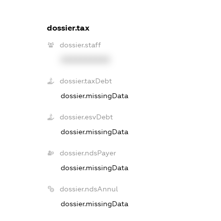
dossier.tax
dossier.staff
XXXXXXXXXX
dossier.taxDebt
dossier.missingData
dossier.esvDebt
dossier.missingData
dossier.ndsPayer
dossier.missingData
dossier.ndsAnnul
dossier.missingData