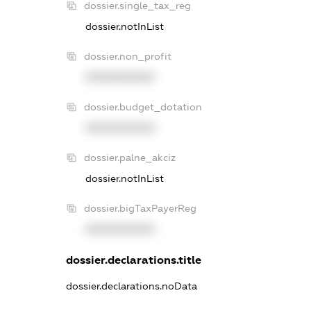
dossier.single_tax_reg
dossier.notInList
dossier.non_profit
XXXXXXXXXX
dossier.budget_dotation
XXXXXXXXXX
dossier.palne_akciz
dossier.notInList
dossier.bigTaxPayerReg
XXXXXXXXXX
dossier.declarations.title
dossier.declarations.noData