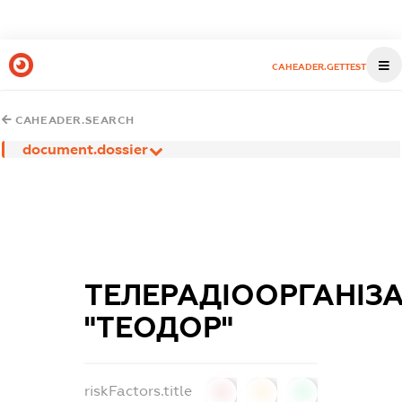
CAHEADER.GETTEST
CAHEADER.SEARCH
document.dossier
ТЕЛЕРАДІООРГАНІЗА
"ТЕОДОР"
riskFactors.title
0
0
0