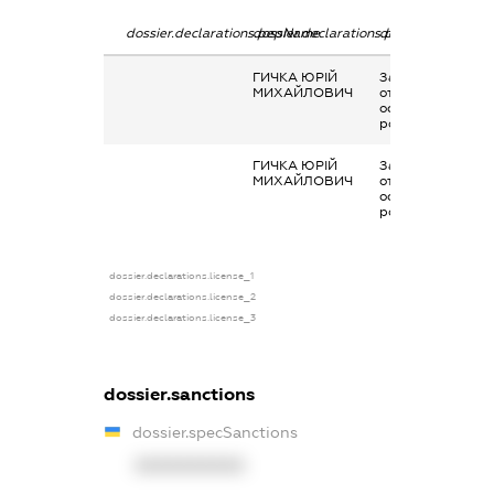
dossier.declarations.pepName
dossier.declarations.personName
dossier.declarati
ГИЧКА ЮРІЙ
Заробітна плата
МИХАЙЛОВИЧ
отримана за
основним місцем
роботи
ГИЧКА ЮРІЙ
Заробітна плата
МИХАЙЛОВИЧ
отримана за
основним місцем
роботи
dossier.declarations.license_1
dossier.declarations.license_2
dossier.declarations.license_3
dossier.sanctions
dossier.specSanctions
XXXXXXXXXX