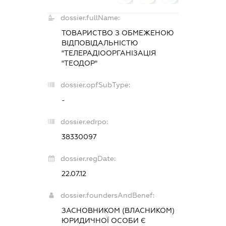
dossier.fullName:
ТОВАРИСТВО З ОБМЕЖЕНОЮ
ВІДПОВІДАЛЬНІСТЮ
"ТЕЛЕРАДІООРГАНІЗАЦІЯ
"ТЕОДОР"
dossier.opfSubType:
-
dossier.edrpo:
38330097
dossier.regDate:
22.07.12
dossier.foundersAndBenef:
ЗАСНОВНИКОМ (ВЛАСНИКОМ)
ЮРИДИЧНОЇ ОСОБИ Є