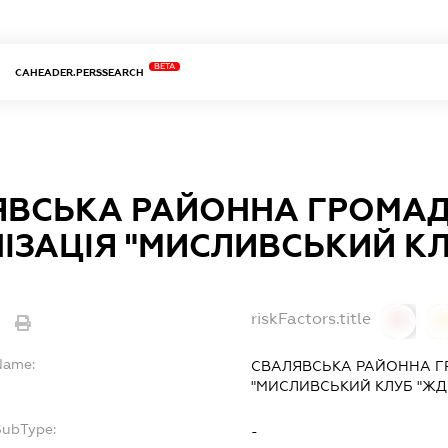
BETA
CAHEADER.PERSSEARCH
ЯВСЬКА РАЙОННА ГРОМА
ІЗАЦІЯ "МИСЛИВСЬКИЙ К
riskFactors.title
0
lName:
СВАЛЯВСЬКА РАЙОННА Г
"МИСЛИВСЬКИЙ КЛУБ "Ж
SubType:
-