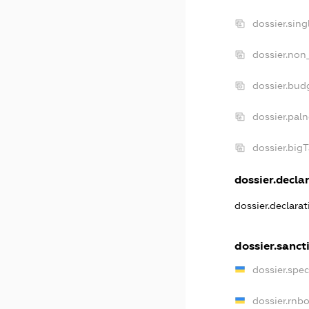
dossier.sin
dossier.non
dossier.bud
dossier.pal
dossier.big
dossier.declar
dossier.declara
dossier.sanct
dossier.spe
dossier.rnb