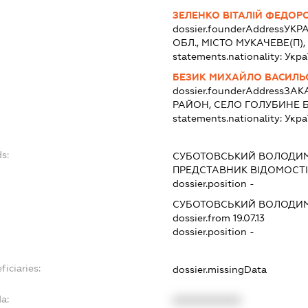
ЗЕЛЕНКО ВІТАЛІЙ ФЕДОР
dossier.founderAddress
УКРА
ОБЛ., МІСТО МУКАЧЕВЕ(П)
statements.nationality:
Укра
БЕЗИК МИХАЙЛО ВАСИЛЬ
dossier.founderAddress
ЗАК
РАЙОН, СЕЛО ГОЛУБИНЕ БУ
statements.nationality:
Укра
s:
СУБОТОВСЬКИЙ ВОЛОДИМ
ПРЕДСТАВНИК
ВІДОМОСТІ
dossier.position -
СУБОТОВСЬКИЙ ВОЛОДИМ
dossier.from 19.07.13
dossier.position -
ficiaries:
dossier.missingData
a:
XXXXXXXXXX