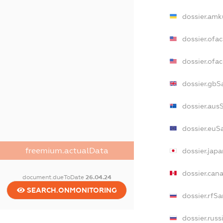
dossier.amk
dossier.ofa
dossier.of
dossier.gbS
dossier.aus
dossier.euS
freemium.actualData
dossier.jap
dossier.can
document.dueToDate
26.04.24
SEARCH.ONMONITORING
dossier.rfS
dossier.russ