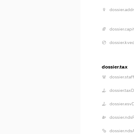
dossier.addr
dossier.capit
dossier.kved
dossier.tax
dossier.staf
dossier.tax
dossier.esv
dossier.nds
dossier.nds