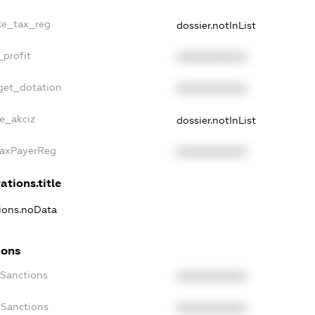
gle_tax_reg
dossier.notInList
_profit
XXXXXXXXXX
get_dotation
XXXXXXXXXX
ne_akciz
dossier.notInList
TaxPayerReg
XXXXXXXXXX
ations.title
tions.noData
ions
cSanctions
XXXXXXXXXX
oSanctions
XXXXXXXXXX