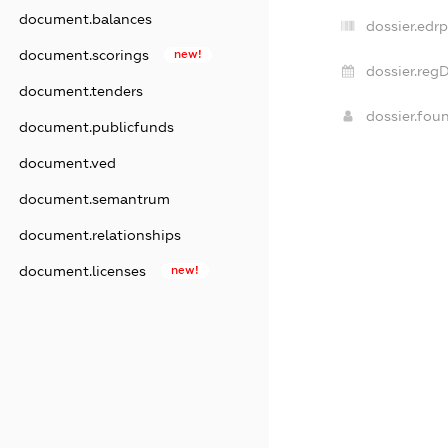
document.balances
dossier.edrp
document.scorings
new!
dossier.regD
document.tenders
dossier.fou
document.publicfunds
document.ved
document.semantrum
document.relationships
document.licenses
new!