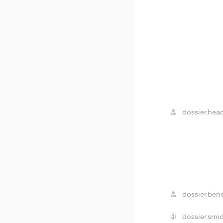
dossier.head
dossier.bene
dossier.smid