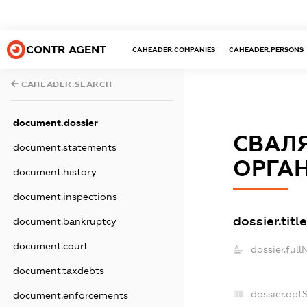
CONTR AGENT
CAHEADER.COMPANIES
CAHEADER.PERSONS
CAHEADER.SEARCH
document.dossier
СВАЛ
document.statements
ОРГАН
document.history
document.inspections
dossier.title
document.bankruptcy
document.court
dossier.ful
document.taxdebts
dossier.opf
document.enforcements