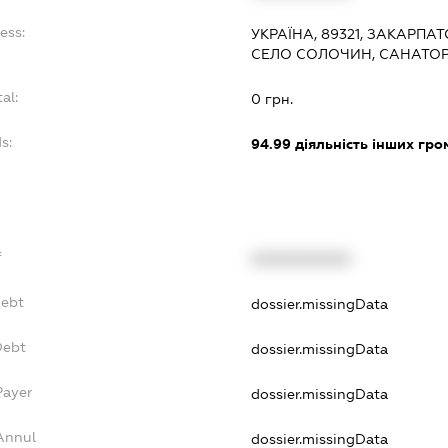
ess:
УКРАЇНА, 89321, ЗАКАРПА
СЕЛО СОЛОЧИН, САНАТОР
al:
0 грн.
s:
94.99
діяльність інших гром
f
XXXXXXXXXX
Debt
dossier.missingData
Debt
dossier.missingData
Payer
dossier.missingData
Annul
dossier.missingData