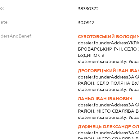
o:
38330372
ate:
30.09.12
ndersAndBenef:
СУБОТОВСЬКИЙ ВОЛОДИМ
dossier.founderAddress
УКРА
БРОВАРСЬКИЙ Р-Н, СЕЛО 
БУДИНОК 9
statements.nationality:
Укра
ДРОГОБЕЦЬКИЙ ІВАН ІВ
dossier.founderAddress
ЗАК
РАЙОН, СЕЛО ПОЛЯНА ВУ
statements.nationality:
Укра
ЛАНЬО ІВАН ІВАНОВИЧ
dossier.founderAddress
ЗАК
РАЙОН, МІСТО СВАЛЯВА В
statements.nationality:
Укра
ДУФІНЕЦЬ ОЛЕКСАНДР О
dossier.founderAddress
ЗАК
РАЙОН, МІСТО СВАЛЯВА В