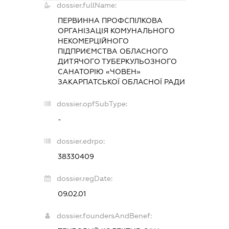
dossier.fullName:
ПЕРВИННА ПРОФСПІЛКОВА
ОРГАНІЗАЦІЯ КОМУНАЛЬНОГО
НЕКОМЕРЦІЙНОГО
ПІДПРИЄМСТВА ОБЛАСНОГО
ДИТЯЧОГО ТУБЕРКУЛЬОЗНОГО
САНАТОРІЮ «ЧОВЕН»
ЗАКАРПАТСЬКОЇ ОБЛАСНОЇ РАДИ
dossier.opfSubType:
-
dossier.edrpo:
38330409
dossier.regDate:
09.02.01
dossier.foundersAndBenef: