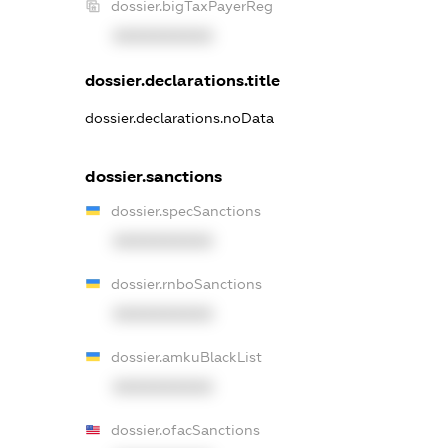
dossier.bigTaxPayerReg
XXXXXXXXXX
dossier.declarations.title
dossier.declarations.noData
dossier.sanctions
dossier.specSanctions
XXXXXXXXXX
dossier.rnboSanctions
XXXXXXXXXX
dossier.amkuBlackList
XXXXXXXXXX
dossier.ofacSanctions