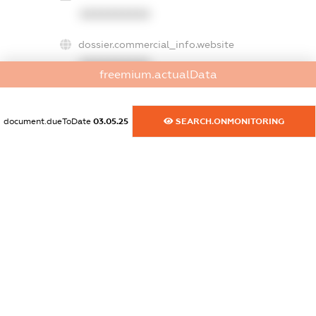
XXXXXXXXXX
dossier.commercial_info.website
XXXXXXXXXX
freemium.actualData
dossier.commercial_info.activity
XXXXXXXXXX
document.dueToDate
03.05.25
SEARCH.ONMONITORING
freemium.exampleText_1
freemium.exampleText_2
freemium.anonymousPerSearch2
FREEMIUM.DETAILS
FREEMIUM.REGISTER