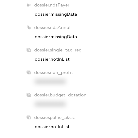
dossier.ndsPayer
dossier.missingData
dossier.ndsAnnul
dossier.missingData
dossier.single_tax_reg
dossier.notInList
dossier.non_profit
XXXXXXXXXX
dossier.budget_dotation
XXXXXXXXXX
dossier.palne_akciz
dossier.notInList