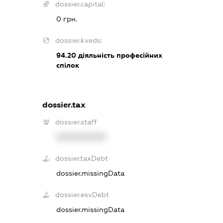
dossier.capital:
0 грн.
dossier.kveds:
94.20
діяльність професійних
спілок
dossier.tax
dossier.staff
XXXXXXXXXX
dossier.taxDebt
dossier.missingData
dossier.esvDebt
dossier.missingData