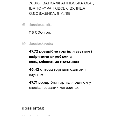
76018, ІВАНО-ФРАНКІВСЬКА ОБЛ.,
ІВАНО-ФРАНКІВСЬК, ВУЛИЦЯ
О.ДОВЖЕНКА, 9-А, 118
dossier.capital:
116 000 грн.
dossier.kveds:
47.72
роздрібна торгівля взуттям і
шкіряними виробами в
спеціалізованих магазинах
46.42
оптова торгівля одягом і
взуттям
47.71
роздрібна торгівля одягом у
спеціалізованих магазинах
dossier.tax