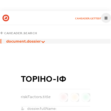
CAHEADER.GETTEST
CAHEADER.SEARCH
document.dossier
ТОРІНО-ІФ
riskFactors.title
0
0
0
dossier.fullName: