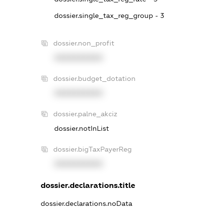
dossier.single_tax_reg_group - 3
dossier.non_profit
XXXXXXXXXX
dossier.budget_dotation
XXXXXXXXXX
dossier.palne_akciz
dossier.notInList
dossier.bigTaxPayerReg
XXXXXXXXXX
dossier.declarations.title
dossier.declarations.noData