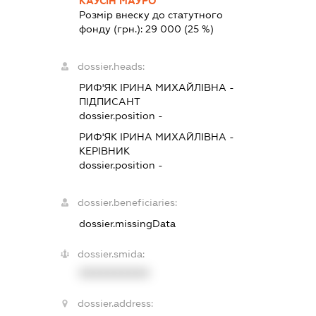
КАУСІН МАУРО
Розмір внеску до статутного
фонду (грн.):
29 000
(25 %)
dossier.heads:
РИФ'ЯК ІРИНА МИХАЙЛІВНА
-
ПІДПИСАНТ
dossier.position -
РИФ'ЯК ІРИНА МИХАЙЛІВНА
-
КЕРІВНИК
dossier.position -
dossier.beneficiaries:
dossier.missingData
dossier.smida:
XXXXXXXXXX
dossier.address: