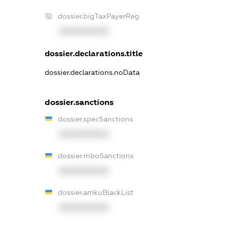
dossier.bigTaxPayerReg
XXXXXXXXXX
dossier.declarations.title
dossier.declarations.noData
dossier.sanctions
dossier.specSanctions
XXXXXXXXXX
dossier.rnboSanctions
XXXXXXXXXX
dossier.amkuBlackList
XXXXXXXXXX