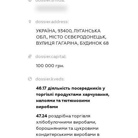
XXXXXXXXXX
dossier.address:
УКРАЇНА, 93400, ЛУГАНСЬКА
ОБЛ., МІСТО СЄВЄРОДОНЕЦЬК,
ВУЛИЦЯ ГАГАРІНА, БУДИНОК 68
dossier.capital:
100 000 грн.
dossier.kveds:
46.17
діяльність посередників у
торгівлі продуктами харчування,
напоями та тютюновими
виробами
47.24
роздрібна торгівля
хлібобулочними виробами,
борошняними та цукровими
кондитерськими виробами в