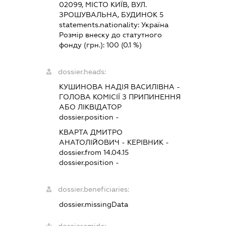
02099, МІСТО КИЇВ, ВУЛ.
ЗРОШУВАЛЬНА, БУДИНОК 5
statements.nationality:
Україна
Розмір внеску до статутного
фонду (грн.):
100
(0.1 %)
dossier.heads:
КУШИНОВА НАДІЯ ВАСИЛІВНА
-
ГОЛОВА КОМІСІЇ З ПРИПИНЕННЯ
АБО ЛІКВІДАТОР
dossier.position -
КВАРТА ДМИТРО
АНАТОЛІЙОВИЧ
-
КЕРІВНИК
-
dossier.from 14.04.15
dossier.position -
dossier.beneficiaries:
dossier.missingData
dossier.smida: