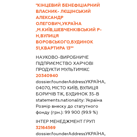
"КІНЦЕВИЙ БЕНЕФІЦІАРНИЙ
ВЛАСНИК- ЛЄЩІНСЬКИЙ
АЛЕКСАНДР
ОЛЕГОВИЧ,УКРАЇНА
,М.КИЇВ,ШЕВЧЕНКІВСЬКИЙ Р-
Н,ВУЛИЦЯ
ВОРОВСЬКОГО,БУДИНОК
51,КВАРТИРА 13""
НАУКОВО-ВИРОБНИЧЕ
ПІДПРИЄМСТВО ХАРЧОВІ
ПРОДУКТИ МУЛЬТИМІКС
20340940
dossier.founderAddress
УКРАЇНА,
04070, МІСТО КИЇВ, ВУЛИЦЯ
БОРИЧІВ ТІК, БУДИНОК 35-В
statements.nationality:
Україна
Розмір внеску до статутного
фонду (грн.):
99 900
(99.9 %)
ІНТЕР МЕНЕДЖМЕНТ ГРУП
32164569
dossier.founderAddress
УКРАЇНА,