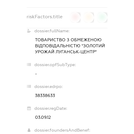
riskFactors.title
0
0
0
dossier.fullName:
ТОВАРИСТВО З ОБМЕЖЕНОЮ
ВІДПОВІДАЛЬНІСТЮ "ЗОЛОТИЙ
УРОЖАЙ ЛУГАНСЬК-ЦЕНТР"
dossier.opfSubType:
-
dossier.edrpo:
38338633
dossier.regDate:
03.09.12
dossier.foundersAndBenef: