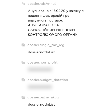
dossier.ndsAnnul
Анульовано з 16.02.20 у зв'язку з:
надання декларацiй про
вiдсутнiсть поставок
АНУЛЬОВАНО ЗА
САМОСТIЙНИМ РIШЕННЯМ
КОНТРОЛЮЮЧОГО ОРГАНУ.
dossier.single_tax_reg
dossier.notInList
dossier.non_profit
XXXXXXXXXX
dossier.budget_dotation
XXXXXXXXXX
dossier.palne_akciz
dossier.notInList