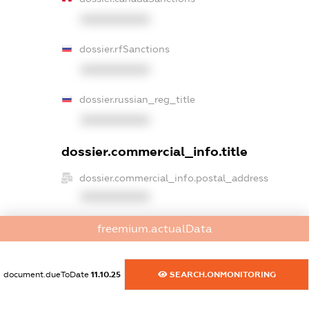
XXXXXXXXXX
dossier.rfSanctions
XXXXXXXXXX
dossier.russian_reg_title
XXXXXXXXXX
dossier.commercial_info.title
dossier.commercial_info.postal_address
XXXXXXXXXX
dossier.commercial_info.phone
freemium.actualData
XXXXXXXXXX
dossier.commercial_info.fax
document.dueToDate
11.10.25
SEARCH.ONMONITORING
XXXXXXXXXX