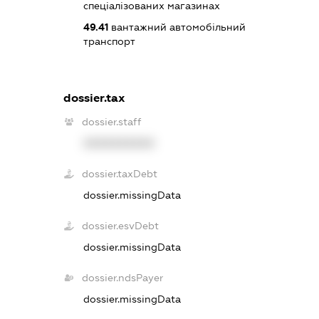
спеціалізованих магазинах
49.41
вантажний автомобільний
транспорт
dossier.tax
dossier.staff
XXXXXXXXXX
dossier.taxDebt
dossier.missingData
dossier.esvDebt
dossier.missingData
dossier.ndsPayer
dossier.missingData