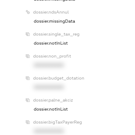
dossier.ndsAnnul
dossier.missingData
dossier.single_tax_reg
dossier.notInList
dossier.non_profit
XXXXXXXXXX
dossier.budget_dotation
XXXXXXXXXX
dossier.palne_akciz
dossier.notInList
dossier.bigTaxPayerReg
XXXXXXXXXX