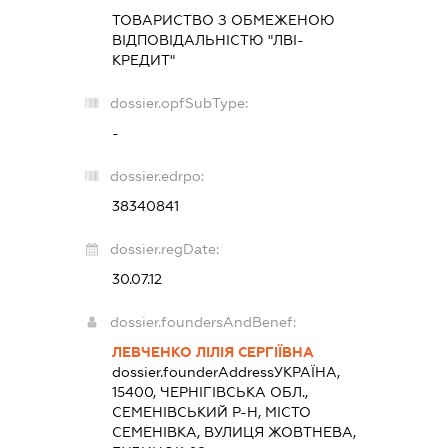
ТОВАРИСТВО З ОБМЕЖЕНОЮ
ВІДПОВІДАЛЬНІСТЮ "ЛВІ-
КРЕДИТ"
dossier.opfSubType:
-
dossier.edrpo:
38340841
dossier.regDate:
30.07.12
dossier.foundersAndBenef:
ЛЕВЧЕНКО ЛІЛІЯ СЕРГІЇВНА
dossier.founderAddress
УКРАЇНА,
15400, ЧЕРНІГІВСЬКА ОБЛ.,
СЕМЕНІВСЬКИЙ Р-Н, МІСТО
СЕМЕНІВКА, ВУЛИЦЯ ЖОВТНЕВА,