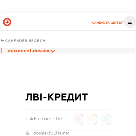
CAHEADER.GETTEST
CAHEADER.SEARCH
document.dossier
ЛВІ-КРЕДИТ
riskFactors.title
0
0
0
dossier.fullName: