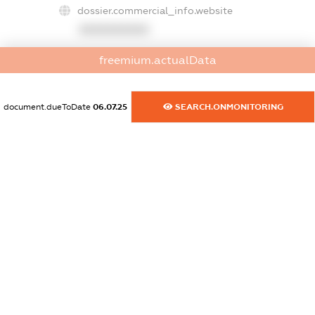
dossier.commercial_info.website
XXXXXXXXXX
dossier.commercial_info.activity
freemium.actualData
XXXXXXXXXX
document.dueToDate
06.07.25
SEARCH.ONMONITORING
freemium.exampleText_1
freemium.exampleText_2
freemium.anonymousPerSearch2
FREEMIUM.DETAILS
FREEMIUM.REGISTER