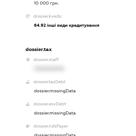
10 000 грн.
dossier.kveds:
64.92
інші види кредитування
dossier.tax
dossier.staff
XXXXXXXXXX
dossier.taxDebt
dossier.missingData
dossier.esvDebt
dossier.missingData
dossier.ndsPayer
dossier.missingData