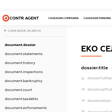
CONTR AGENT
CAHEADER.COMPANIES
CAHEADER.PERSONS
CAHEADER.SEARCH
document.dossier
ЕКО СЕ
document.statements
document.history
dossier.title
document.inspections
dossier.fullNa
document.bankruptcy
dossier.opfSu
document.court
document.taxdebts
dossier.edrpo:
document.enforcements
dossier.regDat