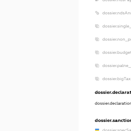
dossier.ndsAn
dossier.singl
dossier.non_p
dossier.budge
dossier.palne_
dossier.bigTa
dossier.declarat
dossier.declarati
dossier.sanctio
dossier.specS