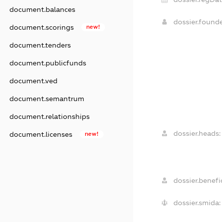
document.balances
dossier.found
document.scorings
new!
document.tenders
document.publicfunds
document.ved
document.semantrum
document.relationships
dossier.heads:
document.licenses
new!
dossier.benefic
dossier.smida: