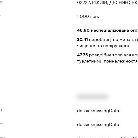
s:
02222, М.КИЇВ, ДЕСНЯНСЬК
:
1 000 грн.
46.90
неспеціалізована опт
20.41
виробництво мила та м
чищення та полірування
47.75
роздрібна торгівля к
туалетними приналежностям
XXXXXXXXXX
bt
dossier.missingData
bt
dossier.missingData
yer