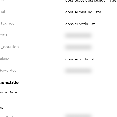
dossier.yes
dossier.ndsInn 
nul
dossier.missingData
e_tax_reg
dossier.notInList
rofit
XXXXXXXXXX
t_dotation
XXXXXXXXXX
akciz
dossier.notInList
xPayerReg
XXXXXXXXXX
ions.title
ons.noData
ns
anctions
XXXXXXXXXX