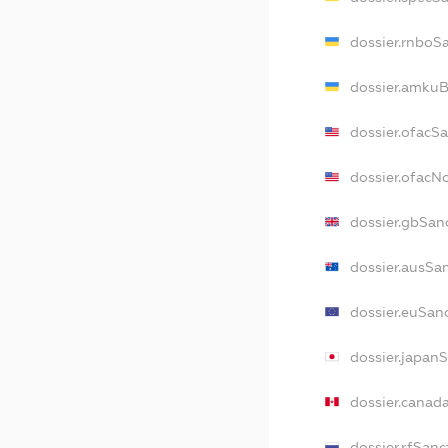
dossier.rnboS
dossier.amkuB
dossier.ofacS
dossier.ofac
dossier.gbSan
dossier.ausSa
dossier.euSan
dossier.japan
dossier.canad
dossier.rfSanc