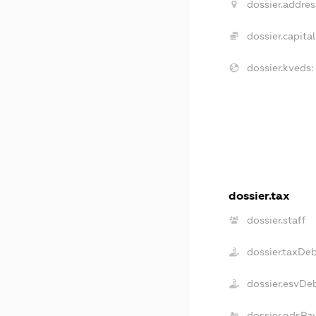
dossier.addres
dossier.capital
dossier.kveds:
dossier.tax
dossier.staff
dossier.taxDe
dossier.esvDe
dossier.ndsPa