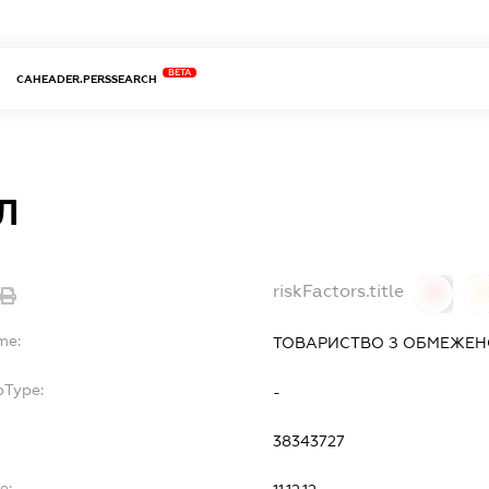
BETA
CAHEADER.PERSSEARCH
Л
riskFactors.title
0
0
me:
ТОВАРИСТВО З ОБМЕЖЕН
bType:
-
38343727
e: