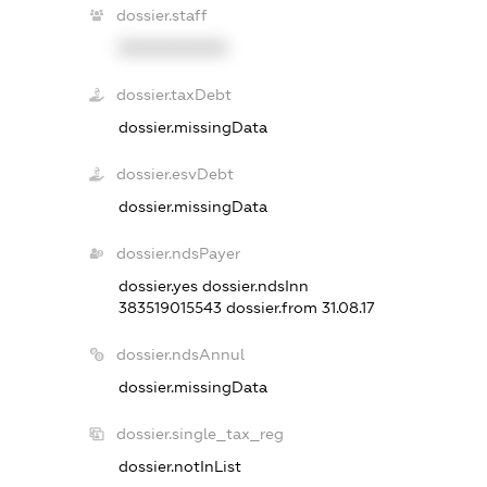
dossier.staff
XXXXXXXXXX
dossier.taxDebt
dossier.missingData
dossier.esvDebt
dossier.missingData
dossier.ndsPayer
dossier.yes
dossier.ndsInn
383519015543
dossier.from 31.08.17
dossier.ndsAnnul
dossier.missingData
dossier.single_tax_reg
dossier.notInList