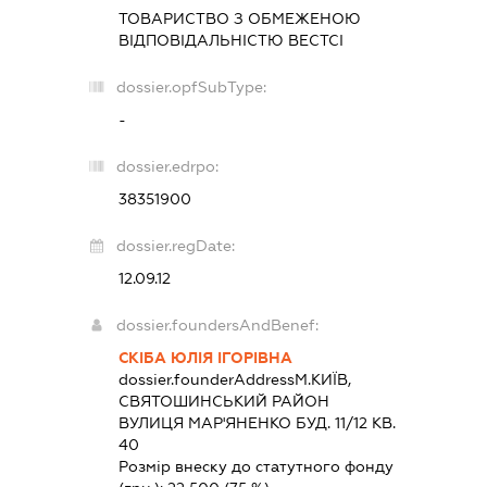
ТОВАРИСТВО З ОБМЕЖЕНОЮ
ВІДПОВІДАЛЬНІСТЮ
ВЕСТСІ
dossier.opfSubType:
-
dossier.edrpo:
38351900
dossier.regDate:
12.09.12
dossier.foundersAndBenef:
СКІБА ЮЛІЯ ІГОРІВНА
dossier.founderAddress
М.КИЇВ,
СВЯТОШИНСЬКИЙ РАЙОН
ВУЛИЦЯ МАР'ЯНЕНКО БУД. 11/12 КВ.
40
Розмір внеску до статутного фонду