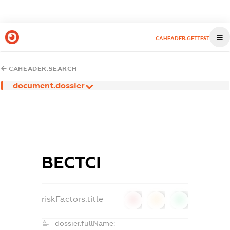
CAHEADER.GETTEST
CAHEADER.SEARCH
document.dossier
ВЕСТСІ
riskFactors.title
0
0
0
dossier.fullName: