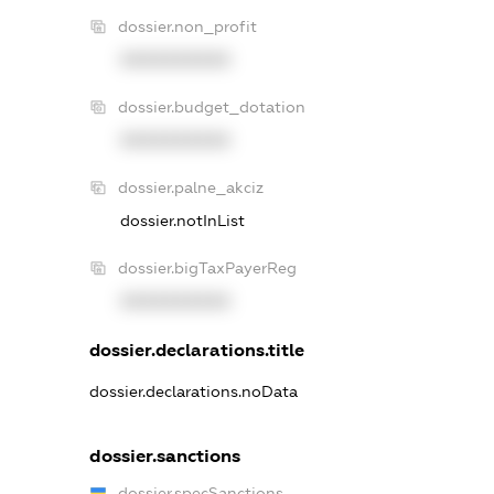
dossier.non_profit
XXXXXXXXXX
dossier.budget_dotation
XXXXXXXXXX
dossier.palne_akciz
dossier.notInList
dossier.bigTaxPayerReg
XXXXXXXXXX
dossier.declarations.title
dossier.declarations.noData
dossier.sanctions
dossier.specSanctions