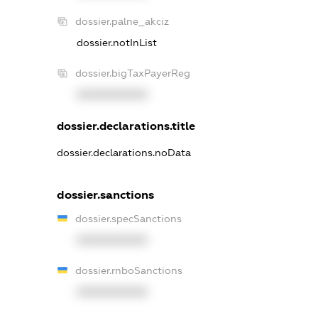
dossier.palne_akciz
dossier.notInList
dossier.bigTaxPayerReg
XXXXXXXXXX
dossier.declarations.title
dossier.declarations.noData
dossier.sanctions
dossier.specSanctions
XXXXXXXXXX
dossier.rnboSanctions
XXXXXXXXXX