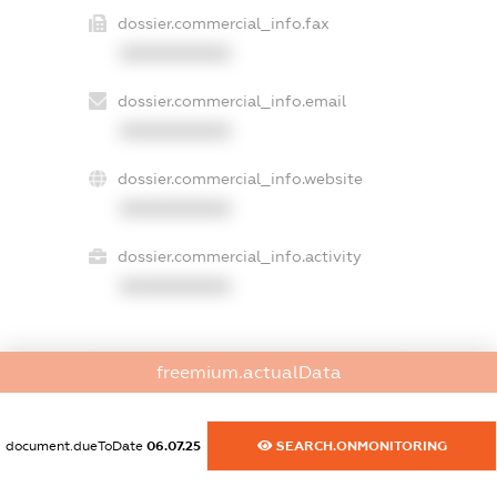
dossier.commercial_info.fax
XXXXXXXXXX
dossier.commercial_info.email
XXXXXXXXXX
dossier.commercial_info.website
XXXXXXXXXX
dossier.commercial_info.activity
XXXXXXXXXX
freemium.actualData
freemium.exampleText_1
freemium.exampleText_2
freemium.anonymousPerSearch2
document.dueToDate
06.07.25
SEARCH.ONMONITORING
FREEMIUM.DETAILS
FREEMIUM.REGISTER