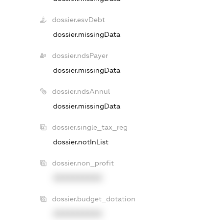
dossier.esvDebt
dossier.missingData
dossier.ndsPayer
dossier.missingData
dossier.ndsAnnul
dossier.missingData
dossier.single_tax_reg
dossier.notInList
dossier.non_profit
XXXXXXXXXX
dossier.budget_dotation
XXXXXXXXXX