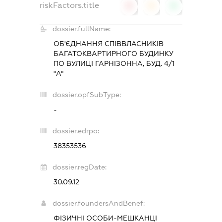
riskFactors.title
0
0
0
dossier.fullName:
ОБ'ЄДНАННЯ СПІВВЛАСНИКІВ
БАГАТОКВАРТИРНОГО БУДИНКУ
ПО ВУЛИЦІ ГАРНІЗОННА, БУД. 4/1
"А"
dossier.opfSubType:
-
dossier.edrpo:
38353536
dossier.regDate:
30.09.12
dossier.foundersAndBenef:
ФІЗИЧНІ ОСОБИ-МЕШКАНЦІ