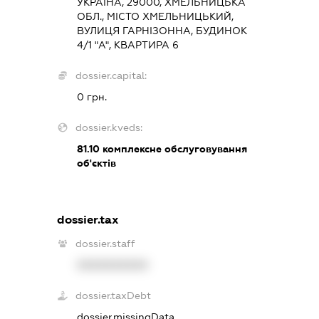
УКРАЇНА, 29000, ХМЕЛЬНИЦЬКА
ОБЛ., МІСТО ХМЕЛЬНИЦЬКИЙ,
ВУЛИЦЯ ГАРНІЗОННА, БУДИНОК
4/1 "А", КВАРТИРА 6
dossier.capital:
0 грн.
dossier.kveds:
81.10
комплексне обслуговування
об'єктів
dossier.tax
dossier.staff
XXXXXXXXXX
dossier.taxDebt
dossier.missingData