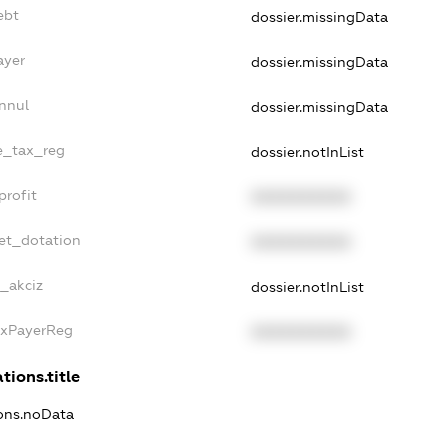
ebt
dossier.missingData
ayer
dossier.missingData
nnul
dossier.missingData
le_tax_reg
dossier.notInList
profit
XXXXXXXXXX
et_dotation
XXXXXXXXXX
e_akciz
dossier.notInList
axPayerReg
XXXXXXXXXX
tions.title
ions.noData