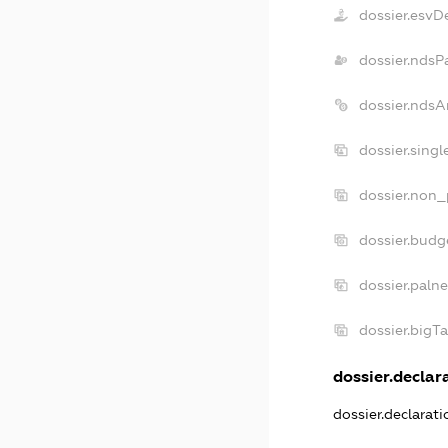
dossier.esvD
dossier.ndsP
dossier.ndsA
dossier.sing
dossier.non_
dossier.budg
dossier.paln
dossier.bigT
dossier.declara
dossier.declarat