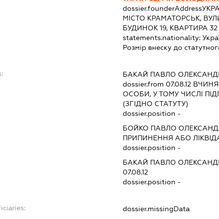
dossier.founderAddress
УКРА
МІСТО КРАМАТОРСЬК, ВУЛ
БУДИНОК 19, КВАРТИРА 32
statements.nationality:
Укра
Розмір внеску до статутног
:
БАКАЙ ПАВЛО ОЛЕКСАН
dossier.from 07.08.12
ВЧИНЯТ
ОСОБИ, У ТОМУ ЧИСЛІ П
(ЗГІДНО СТАТУТУ)
dossier.position -
БОЙКО ПАВЛО ОЛЕКСАН
ПРИПИНЕННЯ АБО ЛІКВІД
dossier.position -
БАКАЙ ПАВЛО ОЛЕКСАН
07.08.12
dossier.position -
iciaries:
dossier.missingData