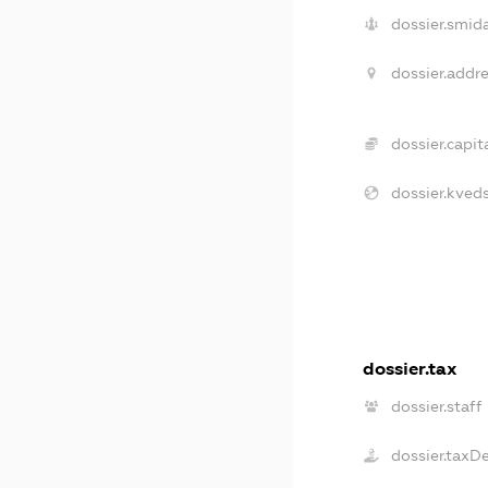
dossier.smida
dossier.addre
dossier.capita
dossier.kveds
dossier.tax
dossier.staff
dossier.taxD