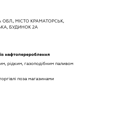
А ОБЛ., МІСТО КРАМАТОРСЬК,
КА, БУДИНОК 2А
ів нафтоперероблення
им, рідким, газоподібним паливом
торгівлі поза магазинами