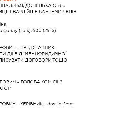
ЇНА, 84331, ДОНЕЦЬКА ОБЛ.,
ИЦЯ ГВАРДІЙЦІВ КАНТЕМИРІВЦІВ,
їна
о фонду (грн.):
500
(25 %)
ДРОВИЧ
-
ПРЕДСТАВНИК
-
И ДІЇ ВІД ІМЕНІ ЮРИДИЧНОЇ
ІДПИСУВАТИ ДОГОВОРИ ТОЩО
ДРОВИЧ
-
ГОЛОВА КОМІСІЇ З
АТОР
ДРОВИЧ
-
КЕРІВНИК
- dossier.from