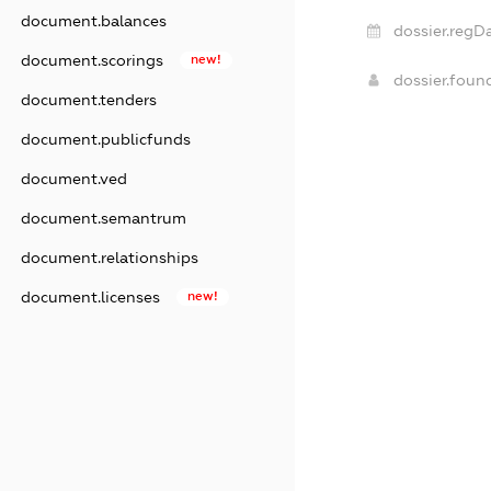
document.balances
dossier.regDa
document.scorings
new!
dossier.fou
document.tenders
document.publicfunds
document.ved
document.semantrum
document.relationships
document.licenses
new!