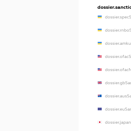
dossier.sancti
dossier.spec
dossier.rnbo
dossier.amku
dossier.ofac
dossier.ofa
dossier.gbSa
dossier.ausS
dossier.euSa
dossier.japa