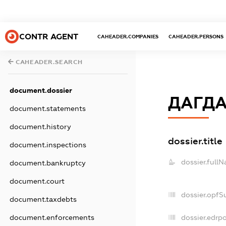
CONTR AGENT
CAHEADER.COMPANIES
CAHEADER.PERSONS
CAHEADER.SEARCH
document.dossier
ДАГДА
document.statements
document.history
dossier.title
document.inspections
dossier.full
document.bankruptcy
document.court
dossier.opfS
document.taxdebts
document.enforcements
dossier.edrpo