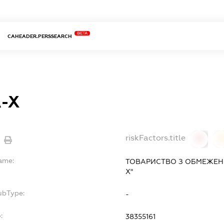
BETA
CAHEADER.PERSSEARCH
-Х
riskFactors.title
0
Name:
ТОВАРИСТВО З ОБМЕЖЕН
Х"
ubType:
-
:
38355161