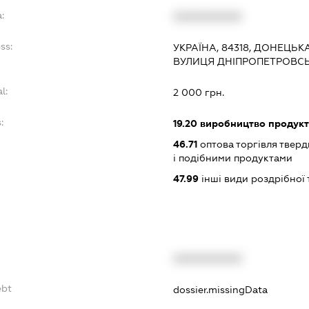
:
XXXXXXXXXX
ss:
УКРАЇНА, 84318, ДОНЕЦЬК
ВУЛИЦЯ ДНІПРОПЕТРОВСЬ
l:
2 000 грн.
:
19.20
виробництво продукт
46.71
оптова торгівля тверд
і подібними продуктами
47.99
інші види роздрібної 
XXXXXXXXXX
ebt
dossier.missingData