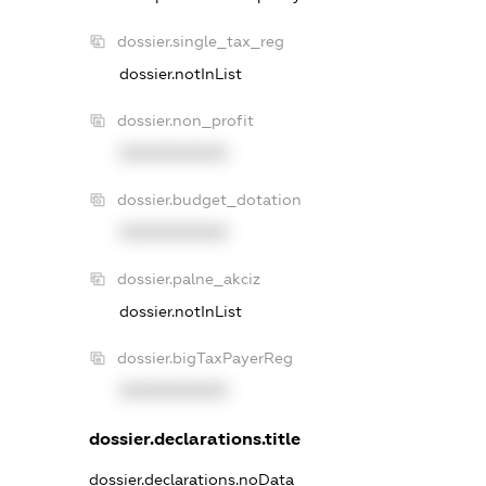
dossier.single_tax_reg
dossier.notInList
dossier.non_profit
XXXXXXXXXX
dossier.budget_dotation
XXXXXXXXXX
dossier.palne_akciz
dossier.notInList
dossier.bigTaxPayerReg
XXXXXXXXXX
dossier.declarations.title
dossier.declarations.noData