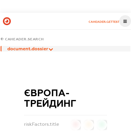
CAHEADER.GETTEST
CAHEADER.SEARCH
document.dossier
ЄВРОПА-
ТРЕЙДИНГ
riskFactors.title
0
0
0