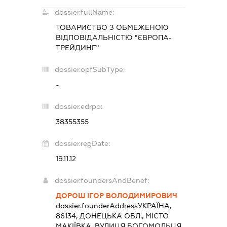
dossier.fullName:
ТОВАРИСТВО З ОБМЕЖЕНОЮ
ВІДПОВІДАЛЬНІСТЮ "ЄВРОПА-
ТРЕЙДИНГ"
dossier.opfSubType:
-
dossier.edrpo:
38355355
dossier.regDate:
19.11.12
dossier.foundersAndBenef:
ДОРОШ ІГОР ВОЛОДИМИРОВИЧ
dossier.founderAddress
УКРАЇНА,
86134, ДОНЕЦЬКА ОБЛ., МІСТО
МАКІЇВКА, ВУЛИЦЯ БОГОМОЛЬЦЯ,