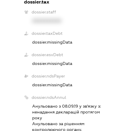
dossier.tax
dossier.staff
XXXXXXXXXX
dossier.taxDebt
dossier.missingData
dossier.esvDebt
dossier.missingData
dossier.ndsPayer
dossier.missingData
dossier.ndsAnnul
Анульовано з 08.09.19 у зв'язку з:
ненадання декларацiй протягом
року
Анульовано за рiшенням
контролюючого органу.